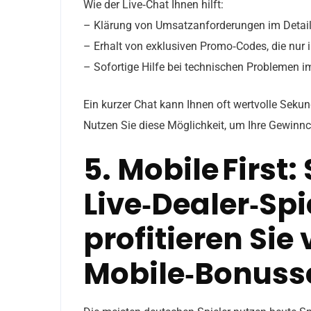
Wie der Live‑Chat Ihnen hilft:
– Klärung von Umsatzanforderungen im Detail
– Erhalt von exklusiven Promo‑Codes, die nur 
– Sofortige Hilfe bei technischen Problemen im
Ein kurzer Chat kann Ihnen oft wertvolle Seku
Nutzen Sie diese Möglichkeit, um Ihre Gewinn
5. Mobile First:
Live‑Dealer‑Sp
profitieren Sie
Mobile‑Bonuss