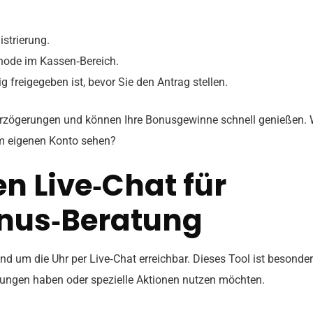
istrierung.
hode im Kassen‑Bereich.
 freigegeben ist, bevor Sie den Antrag stellen.
rzögerungen und können Ihre Bonusgewinne schnell genießen. 
em eigenen Konto sehen?
en Live‑Chat für
onus‑Beratung
d um die Uhr per Live‑Chat erreichbar. Dieses Tool ist besonde
ungen haben oder spezielle Aktionen nutzen möchten.