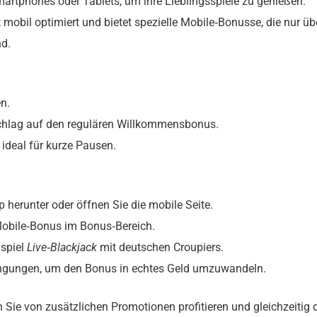
artphones oder Tablets, um ihre Lieblingsspiele zu genießen.
mobil optimiert und bietet spezielle Mobile‑Bonusse, die nur üb
nd.
n.
chlag auf den regulären Willkommensbonus.
– ideal für kurze Pausen.
p herunter oder öffnen Sie die mobile Seite.
 Mobile‑Bonus im Bonus‑Bereich.
ispiel
Live‑Blackjack
mit deutschen Croupiers.
dingungen, um den Bonus in echtes Geld umzuwandeln.
Sie von zusätzlichen Promotionen profitieren und gleichzeitig 