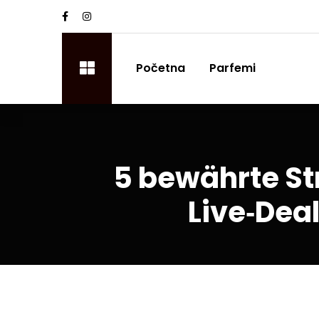
Početna
Parfemi
5 bewährte St
Live‑Dea