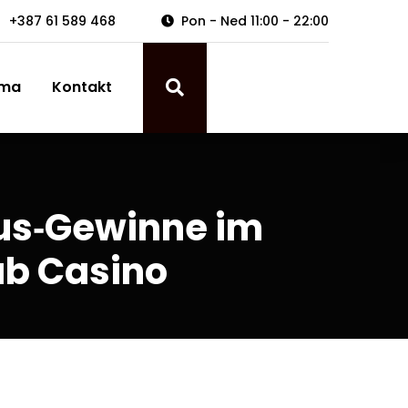
+387 61 589 468
Pon - Ned 11:00 - 22:00
ama
Kontakt
nus‑Gewinne im
ab Casino