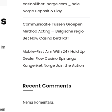
casinolilibet-norge.com _ hele
Norge Deposit & Play
us
Communicatie Tussen Groepen
Method Acting — Belgische regio
Bet Now Casino betFIRST
 im
Mobile-First Aim With 247 Hold Up
Dealer Flow Casino Spinanga
Kongeriket Norge Join the Action
Recent Comments
Nema komentara.
ben