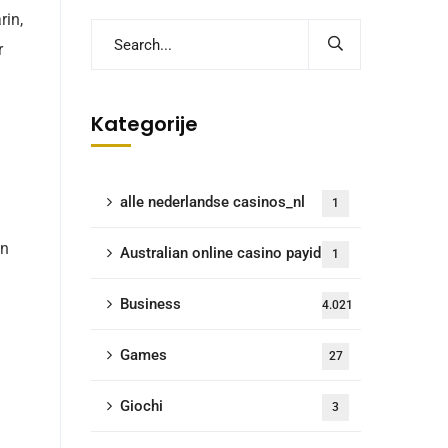
rin,
r
Kategorije
alle nederlandse casinos_nl
1
en
Australian online casino payid
1
Business
4.021
Games
27
Giochi
3