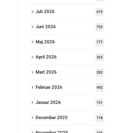
Juli 2026
676
Juni 2026
755
Maj 2026
777
April 2026
365
Mart 2026
282
Februar 2026
492
Januar 2026
151
Decembar 2025
118
Novembar 2025