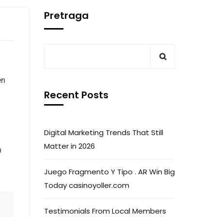
Pretraga
en
Recent Posts
Digital Marketing Trends That Still
Matter in 2026
n
Juego Fragmento Y Tipo . AR Win Big
Today casinoyoller.com
Testimonials From Local Members