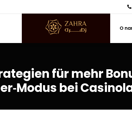
O n
rategien für mehr Bo
ler‑Modus bei Casinol