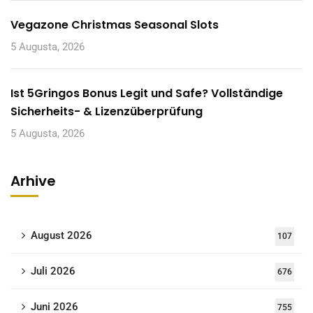
Vegazone Christmas Seasonal Slots
5 Augusta, 2026
Ist 5Gringos Bonus Legit und Safe? Vollständige
Sicherheits- & Lizenzüberprüfung
5 Augusta, 2026
Arhive
August 2026
107
Juli 2026
676
Juni 2026
755