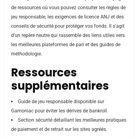
de ressources où vous pouvez consulter les règles de
jeu responsable, les exigences de licence ANJ et des
conseils de sécurité pour protéger vos fonds. Il s’agit
d’un repère neutre qui rassemble des liens utiles vers
les meilleures plateformes de pari et des guides de
méthodologie.
Ressources
supplémentaires
Guide de jeu responsable disponible sur
Gamoniac pour éviter les dérives de bankroll.
Section sécurité détaillant les meilleures pratiques
de paiement et de retrait sur les sites agréés.