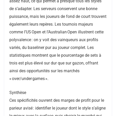
assez haut, ce qui permet à presque tous les styles
de s’adapter. Les serveurs conservent une bonne
puissance, mais les joueurs de fond de court trouvent
également leurs repères. Les tournois majeurs
comme l’US Open et l’Australian Open illustrent cette
polyvalence : on y voit des vainqueurs aux profils
variés, du baseliner pur au joueur complet. Les
statistiques montrent que le pourcentage de sets à
trois est plus élevé sur dur que sur gazon, offrant
ainsi des opportunités sur les marchés
« over/under games ».
Synthèse
Ces spécificités ouvrent des marges de profit pour le
parieur avisé : identifier le joueur dont le style s’aligne
le mieux avec la surface, puis choisir le marché qui