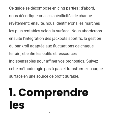
Ce guide se décompose en cinq parties : d’abord,
nous décortiquerons les spécificités de chaque
revêtement ; ensuite, nous identifierons les marchés
les plus rentables selon la surface. Nous aborderons
ensuite l’intégration des jackpots sportifs, la gestion
du bankroll adaptée aux fluctuations de chaque
terrain, et enfin les outils et ressources
indispensables pour affiner vos pronostics. Suivez
cette méthodologie pas à pas et transformez chaque
surface en une source de profit durable.
1. Comprendre
les