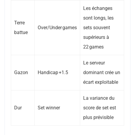
Les échanges
sont longs, les
Terre
Over/Under games
sets souvent
battue
supérieurs à
22 games
Le serveur
Gazon
Handicap +1.5
dominant crée un
écart exploitable
La variance du
Dur
Set winner
score de set est
plus prévisible