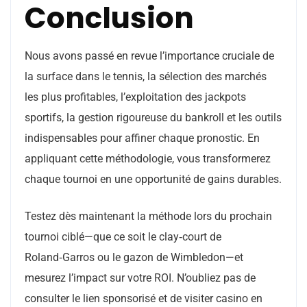
Conclusion
Nous avons passé en revue l’importance cruciale de
la surface dans le tennis, la sélection des marchés
les plus profitables, l’exploitation des jackpots
sportifs, la gestion rigoureuse du bankroll et les outils
indispensables pour affiner chaque pronostic. En
appliquant cette méthodologie, vous transformerez
chaque tournoi en une opportunité de gains durables.
Testez dès maintenant la méthode lors du prochain
tournoi ciblé—que ce soit le clay‑court de
Roland‑Garros ou le gazon de Wimbledon—et
mesurez l’impact sur votre ROI. N’oubliez pas de
consulter le lien sponsorisé et de visiter casino en