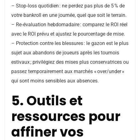
– Stop‑loss quotidien : ne perdez pas plus de 5 % de
votre bankroll en une journée, quel que soit le terrain.
– Re‑évaluation hebdomadaire : comparez le ROI réel
avec le ROI prévu et ajustez le pourcentage de mise.
– Protection contre les blessures : le gazon est le plus
sujet aux abandons de joueurs après les tournois
estivaux ; privilégiez des mises plus conservatrices ou
passez temporairement aux marchés « over/under »
qui sont moins sensibles aux absences.
5. Outils et
ressources pour
affiner vos