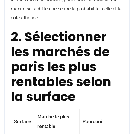
maximise la différence entre la probabilité réelle et la
cote affichée.
2. Sélectionner
les marchés de
paris les plus
rentables selon
la surface
Marché le plus
Surface
Pourquoi
rentable