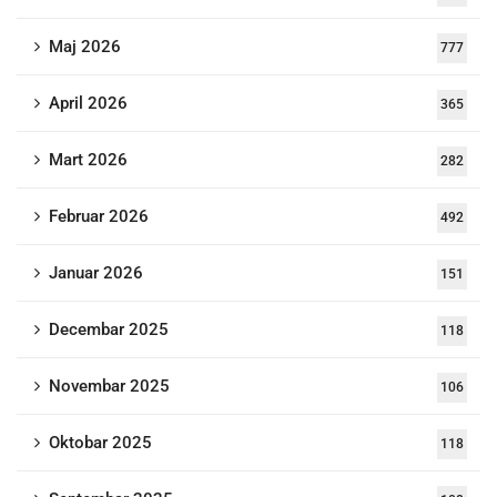
Maj 2026
777
April 2026
365
Mart 2026
282
Februar 2026
492
Januar 2026
151
Decembar 2025
118
Novembar 2025
106
Oktobar 2025
118