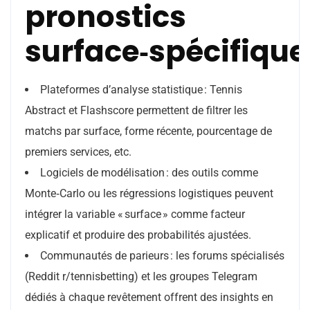
pronostics
surface‑spécifique
Plateformes d’analyse statistique : Tennis
Abstract et Flashscore permettent de filtrer les
matchs par surface, forme récente, pourcentage de
premiers services, etc.
Logiciels de modélisation : des outils comme
Monte‑Carlo ou les régressions logistiques peuvent
intégrer la variable « surface » comme facteur
explicatif et produire des probabilités ajustées.
Communautés de parieurs : les forums spécialisés
(Reddit r/tennisbetting) et les groupes Telegram
dédiés à chaque revêtement offrent des insights en