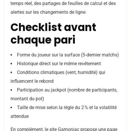
temps réel, des partages de feuilles de calcul et des
alertes sur les changements de ligne.
Checklist avant
chaque pari
Forme du joueur sur la surface (5‑dernier matchs)
Historique direct sur le même revêtement
Conditions climatiques (vent, humidité) qui
influencent le rebond
Participation au jackpot (nombre de participants,
montant du pot)
Taille de mise selon la règle du 2 % et la volatilité
attendue
En complément, le site Gamoniac propose une page