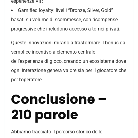
esperienze VIP.
Gamified loyalty: livelli “Bronze, Silver, Gold”
basati su volume di scommesse, con ricompense
progressive che includono accesso a tornei privati.
Queste innovazioni mirano a trasformare il bonus da
semplice incentivo a elemento centrale
dell’esperienza di gioco, creando un ecosistema dove
ogni interazione genera valore sia per il giocatore che
per l’operatore.
Conclusione –
210 parole
Abbiamo tracciato il percorso storico delle