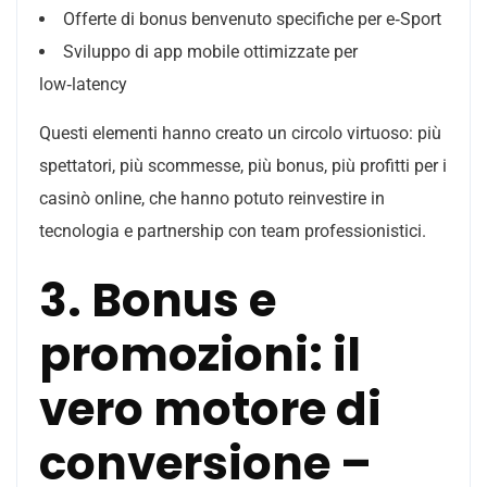
Offerte di bonus benvenuto specifiche per e‑Sport
Sviluppo di app mobile ottimizzate per
low‑latency
Questi elementi hanno creato un circolo virtuoso: più
spettatori, più scommesse, più bonus, più profitti per i
casinò online, che hanno potuto reinvestire in
tecnologia e partnership con team professionistici.
3. Bonus e
promozioni: il
vero motore di
conversione –