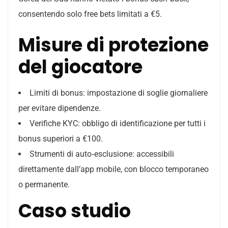
consentendo solo free bets limitati a €5.
Misure di protezione
del giocatore
Limiti di bonus: impostazione di soglie giornaliere
per evitare dipendenze.
Verifiche KYC: obbligo di identificazione per tutti i
bonus superiori a €100.
Strumenti di auto‑esclusione: accessibili
direttamente dall’app mobile, con blocco temporaneo
o permanente.
Caso studio