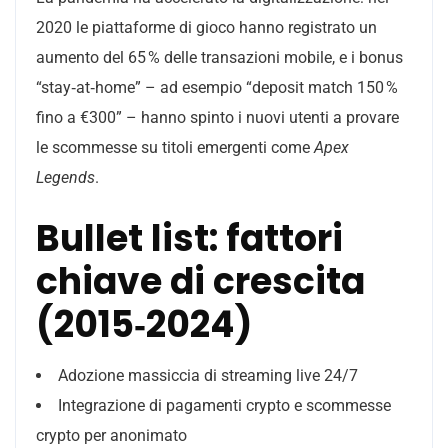
2020 le piattaforme di gioco hanno registrato un
aumento del 65 % delle transazioni mobile, e i bonus
“stay‑at‑home” – ad esempio “deposit match 150 %
fino a €300” – hanno spinto i nuovi utenti a provare
le scommesse su titoli emergenti come
Apex
Legends
.
Bullet list: fattori
chiave di crescita
(2015‑2024)
Adozione massiccia di streaming live 24/7
Integrazione di pagamenti crypto e scommesse
crypto per anonimato