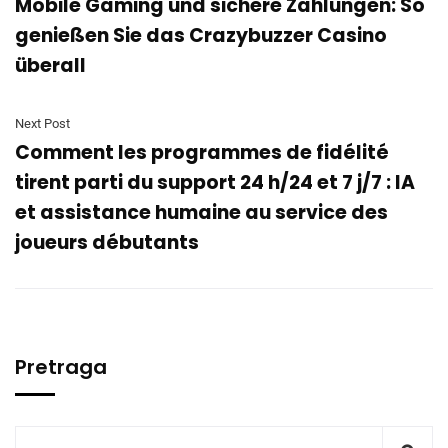
Mobile Gaming und sichere Zahlungen: So
genießen Sie das Crazybuzzer Casino
überall
Next Post
Comment les programmes de fidélité
tirent parti du support 24 h/24 et 7 j/7 : IA
et assistance humaine au service des
joueurs débutants
Pretraga