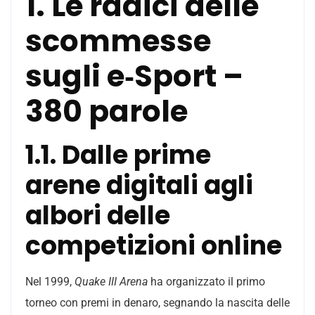
1. Le radici delle
scommesse
sugli e‑Sport –
380 parole
1.1. Dalle prime
arene digitali agli
albori delle
competizioni online
Nel 1999,
Quake III Arena
ha organizzato il primo
torneo con premi in denaro, segnando la nascita delle