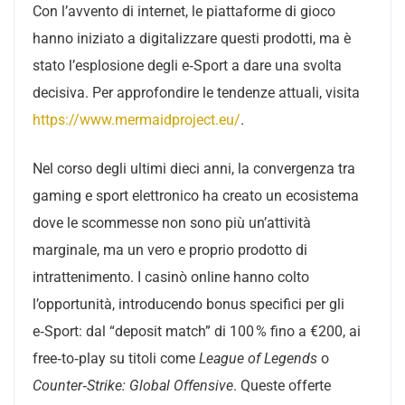
Con l’avvento di internet, le piattaforme di gioco
hanno iniziato a digitalizzare questi prodotti, ma è
stato l’esplosione degli e‑Sport a dare una svolta
decisiva. Per approfondire le tendenze attuali, visita
https://www.mermaidproject.eu/
.
Nel corso degli ultimi dieci anni, la convergenza tra
gaming e sport elettronico ha creato un ecosistema
dove le scommesse non sono più un’attività
marginale, ma un vero e proprio prodotto di
intrattenimento. I casinò online hanno colto
l’opportunità, introducendo bonus specifici per gli
e‑Sport: dal “deposit match” di 100 % fino a €200, ai
free‑to‑play su titoli come
League of Legends
o
Counter‑Strike: Global Offensive
. Queste offerte