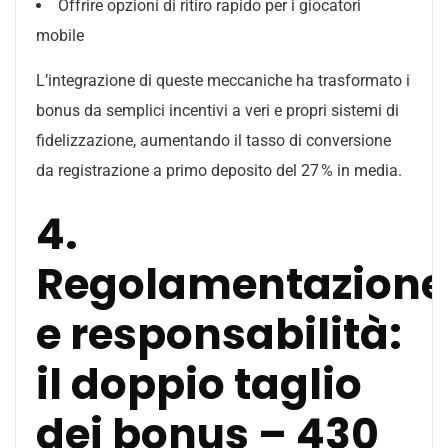
Offrire opzioni di ritiro rapido per i giocatori
mobile
L’integrazione di queste meccaniche ha trasformato i
bonus da semplici incentivi a veri e propri sistemi di
fidelizzazione, aumentando il tasso di conversione
da registrazione a primo deposito del 27 % in media.
4.
Regolamentazione
e responsabilità:
il doppio taglio
dei bonus – 430