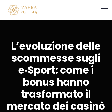
L’evoluzione delle
scommesse sugli
e‑Sport: come i
bonus hanno
trasformato il
mercato dei casinò