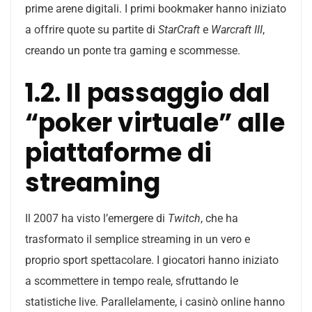
prime arene digitali. I primi bookmaker hanno iniziato
a offrire quote su partite di
StarCraft
e
Warcraft III
,
creando un ponte tra gaming e scommesse.
1.2. Il passaggio dal
“poker virtuale” alle
piattaforme di
streaming
Il 2007 ha visto l’emergere di
Twitch
, che ha
trasformato il semplice streaming in un vero e
proprio sport spettacolare. I giocatori hanno iniziato
a scommettere in tempo reale, sfruttando le
statistiche live. Parallelamente, i casinò online hanno