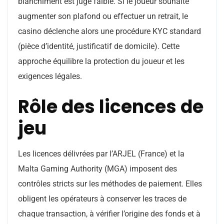
blanchiment est jugé faible. Si le joueur souhaite
augmenter son plafond ou effectuer un retrait, le
casino déclenche alors une procédure KYC standard
(pièce d’identité, justificatif de domicile). Cette
approche équilibre la protection du joueur et les
exigences légales.
Rôle des licences de
jeu
Les licences délivrées par l’ARJEL (France) et la
Malta Gaming Authority (MGA) imposent des
contrôles stricts sur les méthodes de paiement. Elles
obligent les opérateurs à conserver les traces de
chaque transaction, à vérifier l’origine des fonds et à