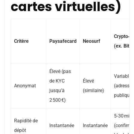
cartes virtuelles)
Crypto‑wa
Critère
Paysafecard
Neosurf
(ex. Bitco
Élevé (pas
Variable
de KYC
Élevé
Anonymat
(adresse
jusqu’à
(similaire)
publique)
2 500 €)
5‑30 min
Rapidité de
Instantanée
Instantanée
(confirma
dépôt