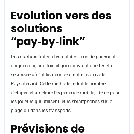
Evolution vers des
solutions
“pay‑by‑link”
Des startups fintech testent des liens de paiement
uniques qui, une fois cliqués, ouvrent une fenêtre
sécurisée où l’utilisateur peut entrer son code
Paysafecard. Cette méthode réduit le nombre
d’étapes et améliore l’expérience mobile, idéale pour
les joueurs qui utilisent leurs smartphones sur la
plage ou dans les transports.
Prévisions de