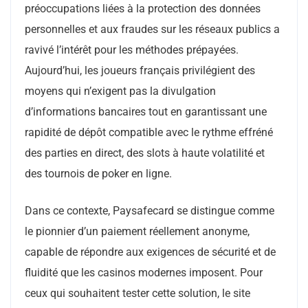
préoccupations liées à la protection des données
personnelles et aux fraudes sur les réseaux publics a
ravivé l’intérêt pour les méthodes prépayées.
Aujourd’hui, les joueurs français privilégient des
moyens qui n’exigent pas la divulgation
d’informations bancaires tout en garantissant une
rapidité de dépôt compatible avec le rythme effréné
des parties en direct, des slots à haute volatilité et
des tournois de poker en ligne.
Dans ce contexte, Paysafecard se distingue comme
le pionnier d’un paiement réellement anonyme,
capable de répondre aux exigences de sécurité et de
fluidité que les casinos modernes imposent. Pour
ceux qui souhaitent tester cette solution, le site