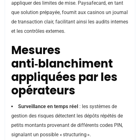
appliquer des limites de mise. Paysafecard, en tant
que solution prépayée, fournit aux casinos un journal
de transaction clair, facilitant ainsi les audits internes
et les contrôles externes.
Mesures
anti‑blanchiment
appliquées par les
opérateurs
Surveillance en temps réel
: les systèmes de
gestion des risques détectent les dépôts répétés de
petits montants provenant de différents codes PIN,
signalant un possible « structuring ».