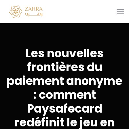
Les nouvelles
frontières du
paiement anonyme
: comment
Paysafecard
redéfinit le jeu en