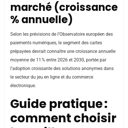
marché (croissance
% annuelle)
Selon les prévisions de l’Observatoire européen des
paiements numériques, le segment des cartes
prépayées devrait connaître une croissance annuelle
moyenne de 11 % entre 2026 et 2030, portée par
l’adoption croissante des solutions anonymes dans
le secteur du jeu en ligne et du commerce
électronique.
Guide pratique :
comment choisir