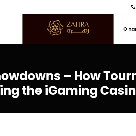
O n
Showdowns – How Tourn
ing the iGaming Casi