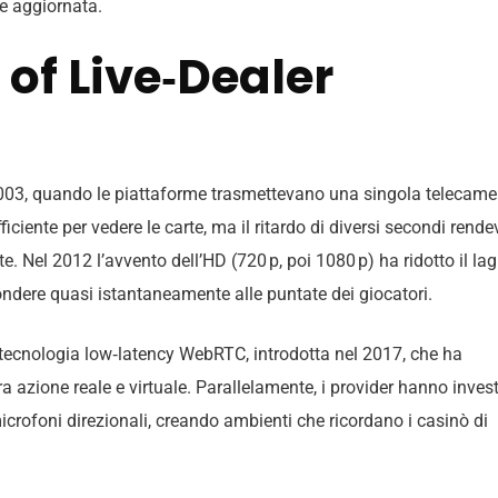
e aggiornata.
 of Live‑Dealer
l 2003, quando le piattaforme trasmettevano una singola telecame
iciente per vedere le carte, ma il ritardo di diversi secondi rende
. Nel 2012 l’avvento dell’HD (720 p, poi 1080 p) ha ridotto il lag
ndere quasi istantaneamente alle puntate dei giocatori.
a tecnologia low‑latency WebRTC, introdotta nel 2017, che ha
 azione reale e virtuale. Parallelamente, i provider hanno invest
microfoni direzionali, creando ambienti che ricordano i casinò di