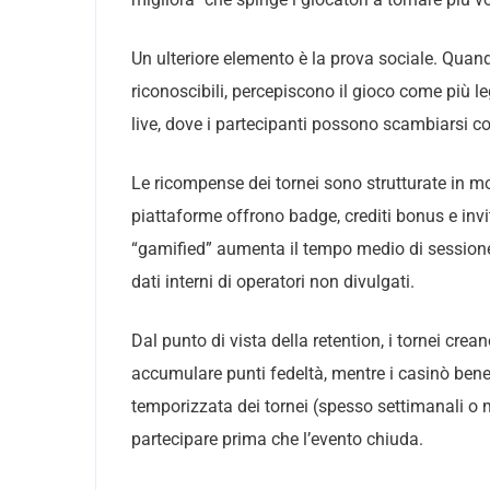
Un ulteriore elemento è la prova sociale. Quan
riconoscibili, percepiscono il gioco come più l
live, dove i partecipanti possono scambiarsi co
Le ricompense dei tornei sono strutturate in m
piattaforme offrono badge, crediti bonus e invit
“gamified” aumenta il tempo medio di sessione 
dati interni di operatori non divulgati.
Dal punto di vista della retention, i tornei crea
accumulare punti fedeltà, mentre i casinò benef
temporizzata dei tornei (spesso settimanali o 
partecipare prima che l’evento chiuda.