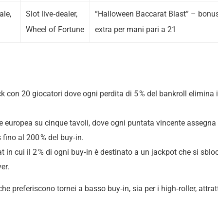
ale,
Slot live‑dealer,
“Halloween Baccarat Blast” – bonu
Wheel of Fortune
extra per mani pari a 21
k con 20 giocatori dove ogni perdita di 5 % del bankroll elimina i
tte europea su cinque tavoli, dove ogni puntata vincente assegna
s fino al 200 % del buy‑in.
 in cui il 2 % di ogni buy‑in è destinato a un jackpot che si sblo
er.
che preferiscono tornei a basso buy‑in, sia per i high‑roller, attrat