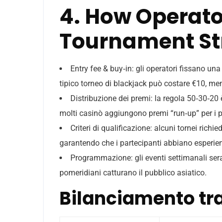
4. How Operato
Tournament St
Entry fee & buy‑in: gli operatori fissano una
tipico torneo di blackjack può costare €10, men
Distribuzione dei premi: la regola 50‑30‑20 
molti casinò aggiungono premi “run‑up” per i 
Criteri di qualificazione: alcuni tornei rich
garantendo che i partecipanti abbiano esperien
Programmazione: gli eventi settimanali seral
pomeridiani catturano il pubblico asiatico.
Bilanciamento tra