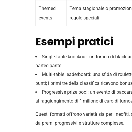
Themed
Tema stagionale o promozion
events
regole speciali
Esempi pratici
Single‑table knockout: un torneo di blackjac
partecipante.
Multi‑table leaderboard: una sfida di roule
punti; i primi tre della classifica ricevono bonu
Progressive prize pool: un evento di baccarat
al raggiungimento di 1 milione di euro di turnov
Questi formati offrono varietà sia per i neofiti, 
da premi progressivi e strutture complesse.