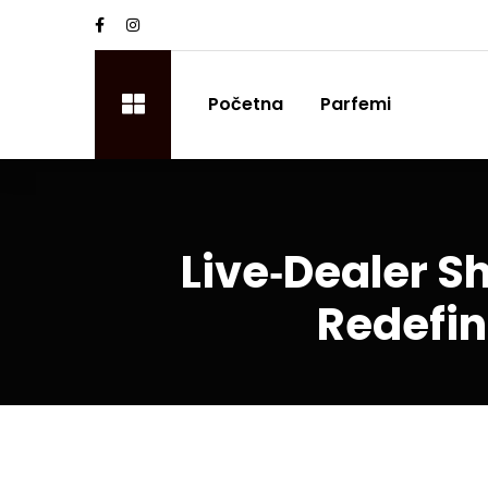
Početna
Parfemi
Live‑Dealer 
Redefin