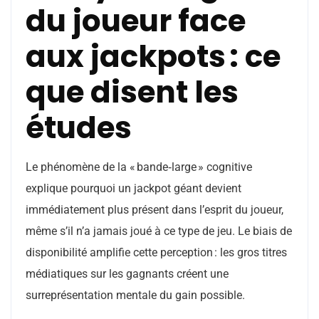
du joueur face
aux jackpots : ce
que disent les
études
Le phénomène de la « bande‑large » cognitive
explique pourquoi un jackpot géant devient
immédiatement plus présent dans l’esprit du joueur,
même s’il n’a jamais joué à ce type de jeu. Le biais de
disponibilité amplifie cette perception : les gros titres
médiatiques sur les gagnants créent une
surreprésentation mentale du gain possible.