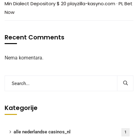
Min Dialect Depository $ 20 playzilla-kasyno.com · PL Bet
Now
Recent Comments
Nema komentara.
Kategorije
alle nederlandse casinos_nl
1