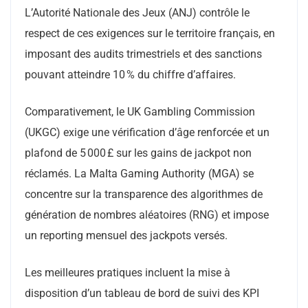
L’Autorité Nationale des Jeux (ANJ) contrôle le
respect de ces exigences sur le territoire français, en
imposant des audits trimestriels et des sanctions
pouvant atteindre 10 % du chiffre d’affaires.
Comparativement, le UK Gambling Commission
(UKGC) exige une vérification d’âge renforcée et un
plafond de 5 000 £ sur les gains de jackpot non
réclamés. La Malta Gaming Authority (MGA) se
concentre sur la transparence des algorithmes de
génération de nombres aléatoires (RNG) et impose
un reporting mensuel des jackpots versés.
Les meilleures pratiques incluent la mise à
disposition d’un tableau de bord de suivi des KPI