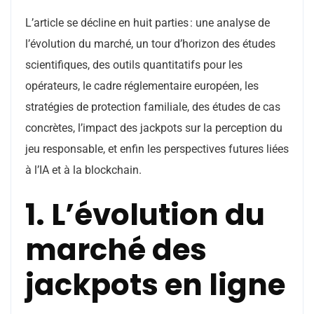
L’article se décline en huit parties : une analyse de
l’évolution du marché, un tour d’horizon des études
scientifiques, des outils quantitatifs pour les
opérateurs, le cadre réglementaire européen, les
stratégies de protection familiale, des études de cas
concrètes, l’impact des jackpots sur la perception du
jeu responsable, et enfin les perspectives futures liées
à l’IA et à la blockchain.
1. L’évolution du
marché des
jackpots en ligne