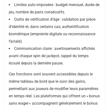
Limites auto‑imposées : budget mensuel, durée de
jeu, nombre de paris consécutifs.
Outils de vérification d’âge : validation par pièce
d’identité et, dans certains cas, authentification
biométrique (empreinte digitale ou reconnaissance
faciale).
Communication claire : avertissements affichés
avant chaque spin de jackpot, rappel du temps
écoulé depuis la dernière pause.
Ces fonctions sont souvent accessibles depuis le
même tableau de bord que le suivi des gains,
permettant aux joueurs de modifier leurs paramètres
en temps réel. Les plateformes qui offrent un « bonus
sans wager » accompagnent généralement le bonus