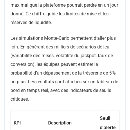
maximal que la plateforme pourrait perdre en un jour
donné. Ce chiffre guide les limites de mise et les
réserves de liquidité.
Les simulations Monte‑Carlo permettent d’aller plus
loin. En générant des milliers de scénarios de jeu
(variabilité des mises, volatilité du jackpot, taux de
conversion), les équipes peuvent estimer la
probabilité d’un dépassement de la trésorerie de 5 %
ou plus. Les résultats sont affichés sur un tableau de
bord en temps réel, avec des indicateurs de seuils
critiques.
Seuil
KPI
Description
d’alerte