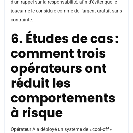
d’un rappel sur la responsabilité, afin d’éviter que le
joueur ne le considère comme de l’argent gratuit sans
contrainte.
6. Études de cas :
comment trois
opérateurs ont
réduit les
comportements
à risque
Opérateur A a déployé un système de « cool‑off »