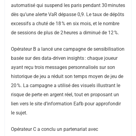
automatisé qui suspend les paris pendant 30 minutes
dès qu’une alerte VaR dépasse 0,9. Le taux de dépôts
excessifs a chuté de 18 % en six mois, et le nombre
de sessions de plus de 2 heures a diminué de 12 %.
Opérateur B a lancé une campagne de sensibilisation
basée sur des data‑driven insights : chaque joueur
ayant reçu trois messages personnalisés sur son
historique de jeu a réduit son temps moyen de jeu de
20 %. La campagne a utilisé des visuels illustrant le
risque de perte en argent réel, tout en proposant un
lien vers le site d’information Eafb pour approfondir
le sujet.
Opérateur C a conclu un partenariat avec