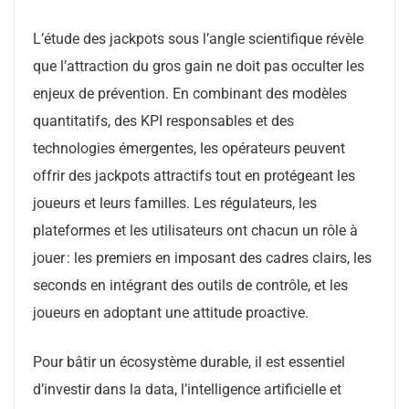
L’étude des jackpots sous l’angle scientifique révèle
que l’attraction du gros gain ne doit pas occulter les
enjeux de prévention. En combinant des modèles
quantitatifs, des KPI responsables et des
technologies émergentes, les opérateurs peuvent
offrir des jackpots attractifs tout en protégeant les
joueurs et leurs familles. Les régulateurs, les
plateformes et les utilisateurs ont chacun un rôle à
jouer : les premiers en imposant des cadres clairs, les
seconds en intégrant des outils de contrôle, et les
joueurs en adoptant une attitude proactive.
Pour bâtir un écosystème durable, il est essentiel
d’investir dans la data, l’intelligence artificielle et