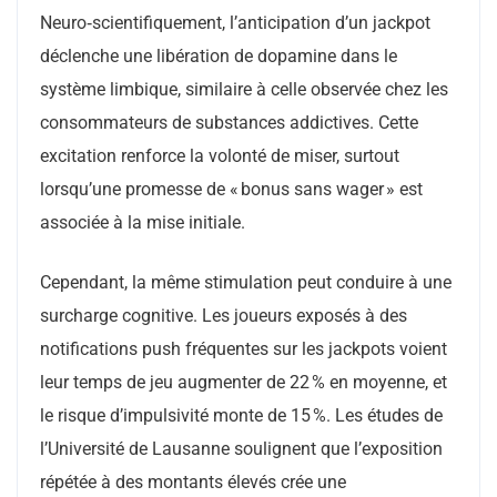
Neuro‑scientifiquement, l’anticipation d’un jackpot
déclenche une libération de dopamine dans le
système limbique, similaire à celle observée chez les
consommateurs de substances addictives. Cette
excitation renforce la volonté de miser, surtout
lorsqu’une promesse de « bonus sans wager » est
associée à la mise initiale.
Cependant, la même stimulation peut conduire à une
surcharge cognitive. Les joueurs exposés à des
notifications push fréquentes sur les jackpots voient
leur temps de jeu augmenter de 22 % en moyenne, et
le risque d’impulsivité monte de 15 %. Les études de
l’Université de Lausanne soulignent que l’exposition
répétée à des montants élevés crée une