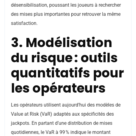
désensibilisation, poussant les joueurs à rechercher
des mises plus importantes pour retrouver la même
satisfaction.
3. Modélisation
du risque : outils
quantitatifs pour
les opérateurs
Les opérateurs utilisent aujourd’hui des modèles de
Value at Risk (VaR) adaptés aux spécificités des
jackpots. En partant d’une distribution de mises
quotidiennes, le VaR à 99 % indique le montant