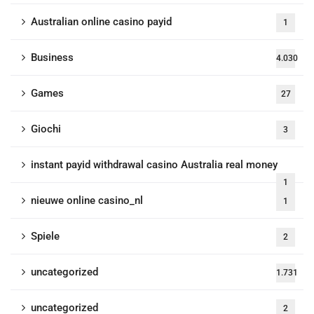
Australian online casino payid
1
Business
4.030
Games
27
Giochi
3
instant payid withdrawal casino Australia real money
1
nieuwe online casino_nl
1
Spiele
2
uncategorized
1.731
uncategorized
2