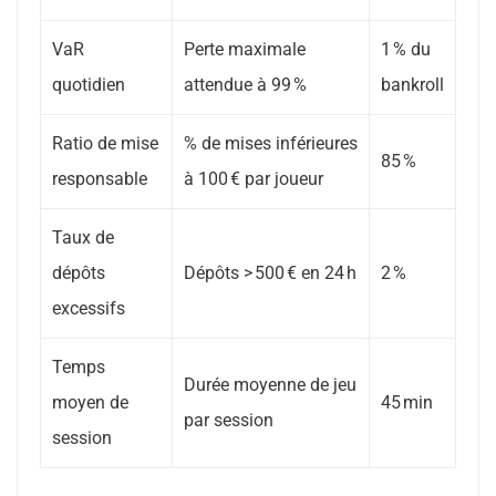
VaR
Perte maximale
1 % du
quotidien
attendue à 99 %
bankroll
Ratio de mise
% de mises inférieures
85 %
responsable
à 100 € par joueur
Taux de
dépôts
Dépôts > 500 € en 24 h
2 %
excessifs
Temps
Durée moyenne de jeu
moyen de
45 min
par session
session