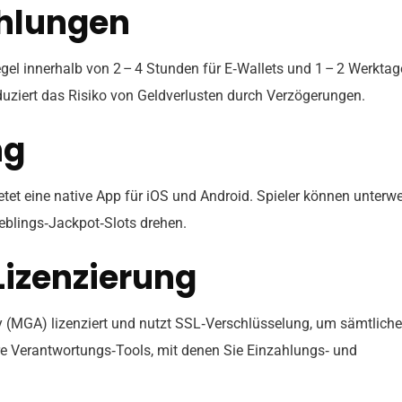
ahlungen
gel innerhalb von 2 – 4 Stunden für E‑Wallets und 1 – 2 Werktag
uziert das Risiko von Geldverlusten durch Verzögerungen.
ng
ietet eine native App für iOS und Android. Spieler können unterw
ieblings‑Jackpot‑Slots drehen.
 Lizenzierung
y (MGA) lizenziert und nutzt SSL‑Verschlüsselung, um sämtliche
re Verantwortungs‑Tools, mit denen Sie Einzahlungs‑ und