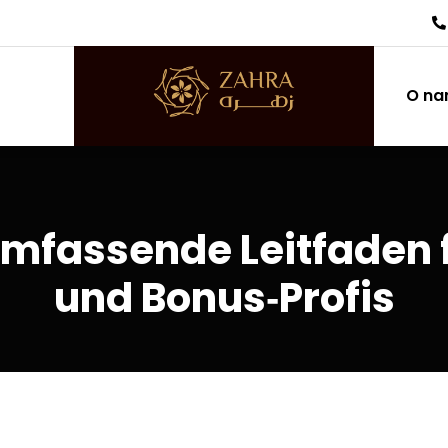
O n
umfassende Leitfaden 
und Bonus‑Profis