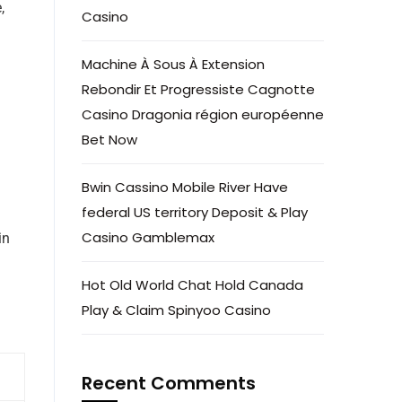
,
Casino
Machine À Sous À Extension
Rebondir Et Progressiste Cagnotte
Casino Dragonia région européenne
Bet Now
Bwin Cassino Mobile River Have
federal US territory Deposit & Play
Casino Gamblemax
in
Hot Old World Chat Hold Canada
Play & Claim Spinyoo Casino
Recent Comments