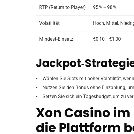
RTP (Return to Player)
95 % – 98 %
Volatilität
Hoch, Mittel, Niedri
Mindest‑Einsatz
€0,10 – €1,00
Jackpot‑Strategie
Wählen Sie Slots mit hoher Volatilität, wenn 
Nutzen Sie den Bonus ohne Einzahlung, um da
Setzen Sie sich ein Tagesbudget, um zu verh
Xon Casino im
die Plattform 