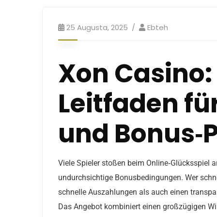
25 Augusta, 2025
Ebteh
Xon Casino:
Leitfaden fü
und Bonus‑P
Viele Spieler stoßen beim Online‑Glücksspiel 
undurchsichtige Bonusbedingungen. Wer schne
schnelle Auszahlungen als auch einen transpa
Das Angebot kombiniert einen großzügigen W