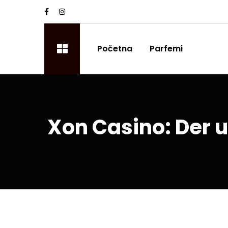
Početna
Parfemi
Xon Casino: Der 