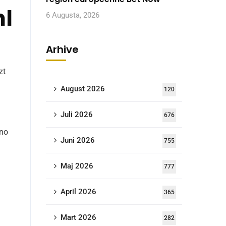
hl
6 Augusta, 2026
Arhive
zt
August 2026
120
Juli 2026
676
ino
Juni 2026
755
n
Maj 2026
777
April 2026
365
Mart 2026
282