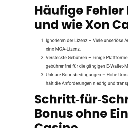
Häufige Fehle
und wie Xon Ca
Ignorieren der Lizenz – Viele unseriöse 
eine MGA‑Lizenz.
Versteckte Gebühren – Einige Plattforme
gebührenfrei für die gängigen E‑Wallet‑
Unklare Bonusbedingungen – Hohe Umsa
hält die Anforderungen niedrig und trans
Schritt‑für‑Schr
Bonus ohne Ein
Casino