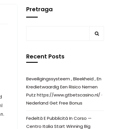
Pretraga
Recent Posts
Beveiligingssysteem , Bleekheid , En
Kredietwaardig Een Risico Nemen
Putz https://www.gtbetscasino.nl/ ·
d
Nederland Get Free Bonus
hl
an.
Fedeltà E Pubblicità In Corso —
Centro Italia Start Winning Big