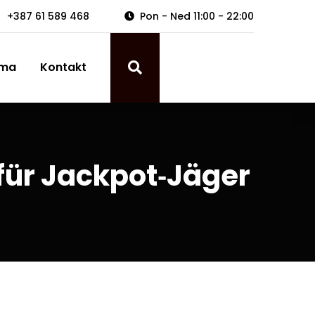
+387 61 589 468
Pon - Ned 11:00 - 22:00
ama
Kontakt
für Jackpot‑Jäger