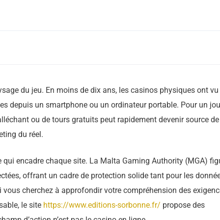
age du jeu. En moins de dix ans, les casinos physiques ont vu 
bles depuis un smartphone ou un ordinateur portable. Pour un jo
lléchant ou de tours gratuits peut rapidement devenir source de
eting du réel.
cence qui encadre chaque site. La Malta Gaming Authority (MGA) fig
pectées, offrant un cadre de protection solide tant pour les donné
Si vous cherchez à approfondir votre compréhension des exigen
able, le site
https://www.editions-sorbonne.fr/
propose des
hamp d’action n’est pas le casino en ligne.