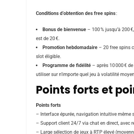
Conditions d’obtention des free spins
:
Bonus de bienvenue
– 100 % jusqu’à 200 €
est de 20 €.
Promotion hebdomadaire
– 20 free spins c
slot éligible.
Programme de fidélité
– après 10 000 € de 
utiliser sur n’importe quel jeu à volatilité moye
Points forts et po
Points forts
– Interface épurée, navigation intuitive même 
– Support client 24/7 via chat en direct, ave
– Large sélection de jeux à RTP élevé (moyenn