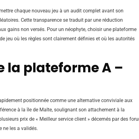
umettre chaque nouveau jeu à un audit complet avant son
léatoires. Cette transparence se traduit par une réduction
u aux gains non versés. Pour un néophyte, choisir une plateforme
 jeu où les règles sont clairement définies et où les autorités
e la plateforme A –
 rapidement positionnée comme une alternative conviviale aux
férence à la île de Malte, soulignant son attachement à la
lusieurs prix de « Meilleur service client » décernés par des for
e ne les a validés.