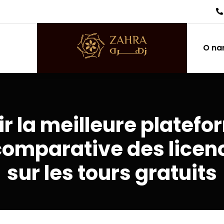
O n
 la meilleure platefo
 comparative des licen
sur les tours gratuits