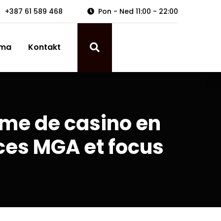
+387 61 589 468
Pon - Ned 11:00 - 22:00
ama
Kontakt
rme de casino en
ces MGA et focus