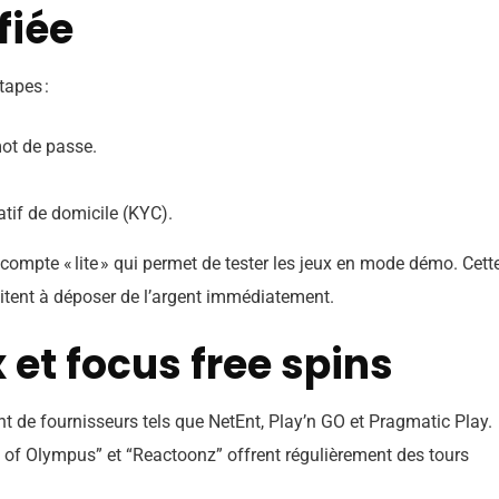
fiée
tapes :
mot de passe.
catif de domicile (KYC).
compte « lite » qui permet de tester les jeux en mode démo. Cett
sitent à déposer de l’argent immédiatement.
 et focus free spins
nt de fournisseurs tels que NetEnt, Play’n GO et Pragmatic Play.
s of Olympus” et “Reactoonz” offrent régulièrement des tours