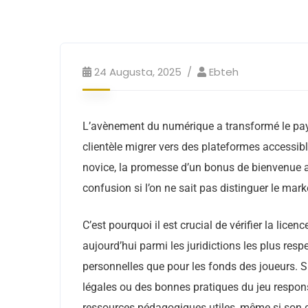
24 Augusta, 2025
Ebteh
L’avènement du numérique a transformé le pays
clientèle migrer vers des plateformes accessi
novice, la promesse d’un bonus de bienvenue a
confusion si l’on ne sait pas distinguer le mark
C’est pourquoi il est crucial de vérifier la li
aujourd’hui parmi les juridictions les plus res
personnelles que pour les fonds des joueurs. 
légales ou des bonnes pratiques du jeu respons
ressources pédagogiques utiles, même si son c