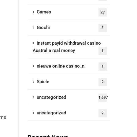
Games
27
Giochi
3
instant payid withdrawal casino
Australia real money
1
nieuwe online casino_nl
1
Spiele
2
uncategorized
1.697
uncategorized
2
ums