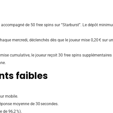
, accompagné de 50 free spins sur “Starburst”. Le dépôt minim
haque mercredi, déclenchés dès que le joueur mise 0,20 € sur u
mise cumulative, le joueur reçoit 30 free spins supplémentaires
nne.
ints faibles
sur mobile.
c réponse moyenne de 30 secondes.
e de 96,2 %).