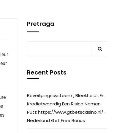
Pretraga
leur
ueur
Recent Posts
Beveiligingssysteem , Bleekheid , En
ure
Kredietwaardig Een Risico Nemen
es
Putz https://www.gtbetscasino.nl/ ·
ces
Nederland Get Free Bonus