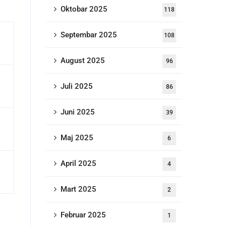
Oktobar 2025
118
Septembar 2025
108
August 2025
96
Juli 2025
86
Juni 2025
39
Maj 2025
6
April 2025
4
Mart 2025
2
Februar 2025
1