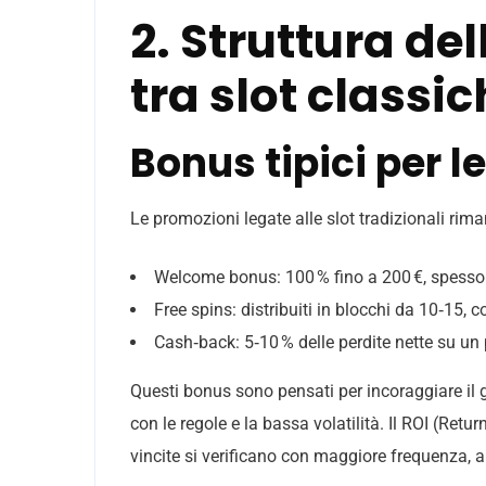
2. Struttura de
tra slot classi
Bonus tipici per l
Le promozioni legate alle slot tradizionali ri
Welcome bonus: 100 % fino a 200 €, spesso a
Free spins: distribuiti in blocchi da 10‑15, 
Cash‑back: 5‑10 % delle perdite nette su un p
Questi bonus sono pensati per incoraggiare il gi
con le regole e la bassa volatilità. Il ROI (Retu
vincite si verificano con maggiore frequenza, a