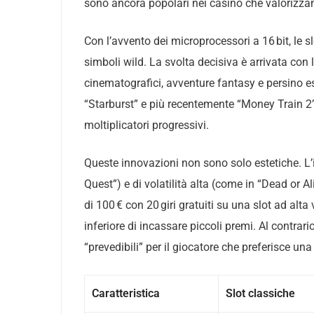
sono ancora popolari nei casinò che valorizzan
Con l’avvento dei microprocessori a 16 bit, le sl
simboli wild. La svolta decisiva è arrivata co
cinematografici, avventure fantasy e persino e
“Starburst” e più recentemente “Money Train 2”
moltiplicatori progressivi.
Queste innovazioni non sono solo estetiche. L’
Quest”) e di volatilità alta (come in “Dead or 
di 100 € con 20 giri gratuiti su una slot ad alt
inferiore di incassare piccoli premi. Al contrari
“prevedibili” per il giocatore che preferisce una
Caratteristica
Slot classiche