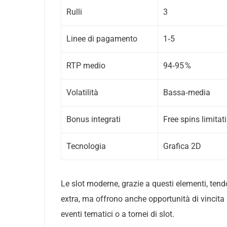
Rulli
3
Linee di pagamento
1‑5
RTP medio
94‑95 %
Volatilità
Bassa‑media
Bonus integrati
Free spins limitati
Tecnologia
Grafica 2D
Le slot moderne, grazie a questi elementi, tendo
extra, ma offrono anche opportunità di vincita
eventi tematici o a tornei di slot.