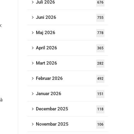
Juli 2026
676
Juni 2026
755
o:
Maj 2026
778
April 2026
365
Mart 2026
282
Februar 2026
492
Januar 2026
151
tà
Decembar 2025
118
Novembar 2025
106