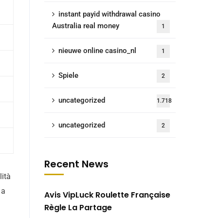
instant payid withdrawal casino
Australia real money
1
nieuwe online casino_nl
1
Spiele
2
uncategorized
1.718
uncategorized
2
Recent News
lità
 a
Avis VipLuck Roulette Française
Règle La Partage