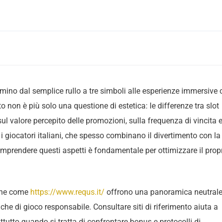
no dal semplice rullo a tre simboli alle esperienze immersive 
o non è più solo una questione di estetica: le differenze tra slot
l valore percepito delle promozioni, sulla frequenza di vincita e
 i giocatori italiani, che spesso combinano il divertimento con la
omprendere questi aspetti è fondamentale per ottimizzare il prop
ione come
https://www.requs.it/
offrono una panoramica neutrale
he di gioco responsabile. Consultare siti di riferimento aiuta a
attutto quando si tratta di confrontare bonus e protocolli di