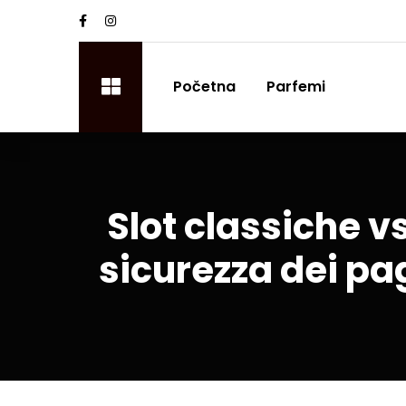
Početna
Parfemi
Slot classiche v
sicurezza dei pa