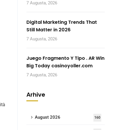
7 Augusta, 2026
Digital Marketing Trends That
Still Matter in 2026
7 Augusta, 2026
Juego Fragmento Y Tipo . AR Win
Big Today casinoyoller.com
7 Augusta, 2026
Arhive
ità
August 2026
160