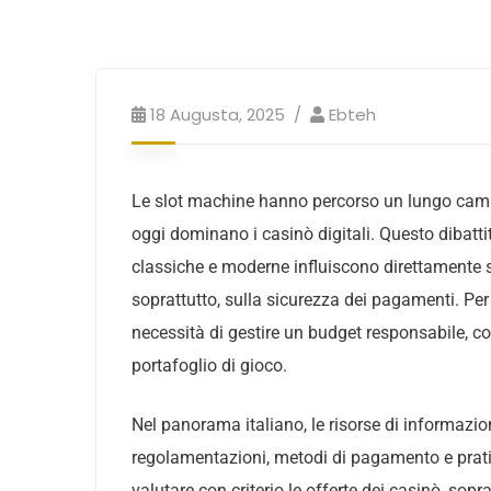
18 Augusta, 2025
Ebteh
Le slot machine hanno percorso un lungo cammi
oggi dominano i casinò digitali. Questo dibattit
classiche e moderne influiscono direttamente su
soprattutto, sulla sicurezza dei pagamenti. Per
necessità di gestire un budget responsabile, c
portafoglio di gioco.
Nel panorama italiano, le risorse di informaz
regolamentazioni, metodi di pagamento e pratic
valutare con criterio le offerte dei casinò, sopr