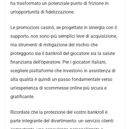
ha trasformato un potenziale punto di frizione in
un’opportunità di fidelizzazione.
Le promozioni casinò, se progettate in sinergia con il
supporto, non sono più semplici leve di acquisizione,
ma strumenti di mitigazione del rischio che
proteggono sia il bankroll del giocatore sia la salute
finanziaria dell’operatore. Per i giocatori italiani,
scegliere piattaforme che investono in assistenza di
alta qualità è quindi un passo fondamentale verso
un’esperienza di scommesse online più sicura e
gratificante.
Ricordate che la protezione del vostro bankroll è
parte integrante del divertimento: un servizio clienti