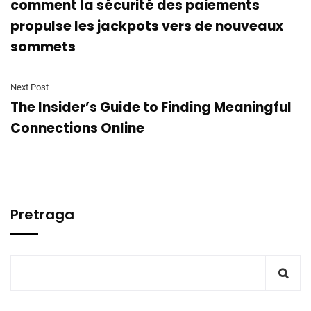
comment la sécurité des paiements
propulse les jackpots vers de nouveaux
sommets
Next Post
The Insider’s Guide to Finding Meaningful
Connections Online
Pretraga