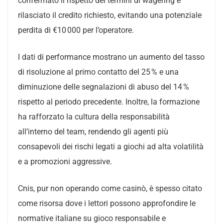
confermato il rispetto dei termini di wagering e
rilasciato il credito richiesto, evitando una potenziale
perdita di €10 000 per l’operatore.
I dati di performance mostrano un aumento del tasso
di risoluzione al primo contatto del 25 % e una
diminuzione delle segnalazioni di abuso del 14 %
rispetto al periodo precedente. Inoltre, la formazione
ha rafforzato la cultura della responsabilità
all’interno del team, rendendo gli agenti più
consapevoli dei rischi legati a giochi ad alta volatilità
e a promozioni aggressive.
Cnis, pur non operando come casinò, è spesso citato
come risorsa dove i lettori possono approfondire le
normative italiane su gioco responsabile e