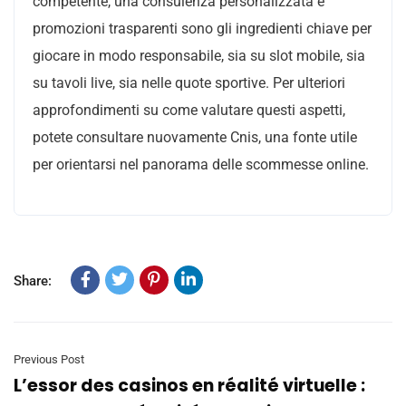
competente, una consulenza personalizzata e
promozioni trasparenti sono gli ingredienti chiave per
giocare in modo responsabile, sia su slot mobile, sia
su tavoli live, sia nelle quote sportive. Per ulteriori
approfondimenti su come valutare questi aspetti,
potete consultare nuovamente Cnis, una fonte utile
per orientarsi nel panorama delle scommesse online.
Share:
Previous Post
L’essor des casinos en réalité virtuelle :