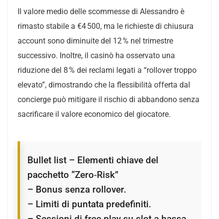
Il valore medio delle scommesse di Alessandro è
rimasto stabile a €4 500, ma le richieste di chiusura
account sono diminuite del 12 % nel trimestre
successivo. Inoltre, il casinò ha osservato una
riduzione del 8 % dei reclami legati a “rollover troppo
elevato”, dimostrando che la flessibilità offerta dal
concierge può mitigare il rischio di abbandono senza
sacrificare il valore economico del giocatore.
Bullet list – Elementi chiave del
pacchetto “Zero‑Risk”
– Bonus senza rollover.
– Limiti di puntata predefiniti.
– Sessioni di free play su slot a bassa