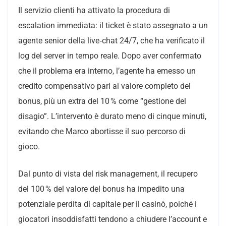
Il servizio clienti ha attivato la procedura di
escalation immediata: il ticket è stato assegnato a un
agente senior della live‑chat 24/7, che ha verificato il
log del server in tempo reale. Dopo aver confermato
che il problema era interno, l’agente ha emesso un
credito compensativo pari al valore completo del
bonus, più un extra del 10 % come “gestione del
disagio”. L’intervento è durato meno di cinque minuti,
evitando che Marco abortisse il suo percorso di
gioco.
Dal punto di vista del risk management, il recupero
del 100 % del valore del bonus ha impedito una
potenziale perdita di capitale per il casinò, poiché i
giocatori insoddisfatti tendono a chiudere l’account e