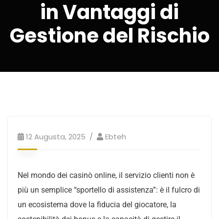
in Vantaggi di
Gestione del Rischio
12 Augusta, 2025
Ebteh
Nel mondo dei casinò online, il servizio clienti non è
più un semplice “sportello di assistenza”: è il fulcro di
un ecosistema dove la fiducia del giocatore, la