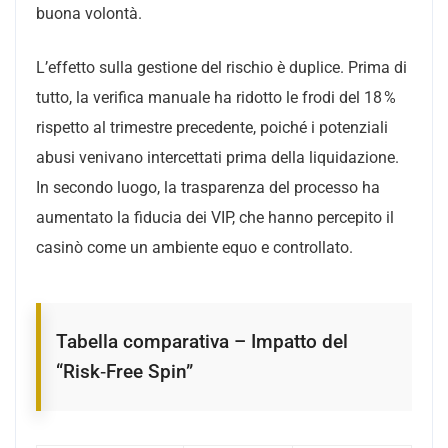
buona volontà.
L’effetto sulla gestione del rischio è duplice. Prima di
tutto, la verifica manuale ha ridotto le frodi del 18 %
rispetto al trimestre precedente, poiché i potenziali
abusi venivano intercettati prima della liquidazione.
In secondo luogo, la trasparenza del processo ha
aumentato la fiducia dei VIP, che hanno percepito il
casinò come un ambiente equo e controllato.
Tabella comparativa – Impatto del
“Risk‑Free Spin”