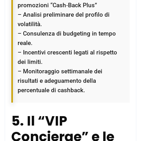
promozioni “Cash‑Back Plus”
– Analisi preliminare del profilo di
volatilità.
– Consulenza di budgeting in tempo
reale.
– Incentivi crescenti legati al rispetto
dei limiti.
– Monitoraggio settimanale dei
risultati e adeguamento della
percentuale di cashback.
5. Il “VIP
Concierge” e le