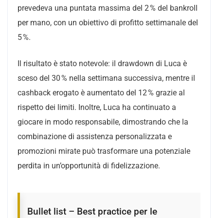
prevedeva una puntata massima del 2 % del bankroll
per mano, con un obiettivo di profitto settimanale del
5 %.
Il risultato è stato notevole: il drawdown di Luca è
sceso del 30 % nella settimana successiva, mentre il
cashback erogato è aumentato del 12 % grazie al
rispetto dei limiti. Inoltre, Luca ha continuato a
giocare in modo responsabile, dimostrando che la
combinazione di assistenza personalizzata e
promozioni mirate può trasformare una potenziale
perdita in un’opportunità di fidelizzazione.
Bullet list – Best practice per le