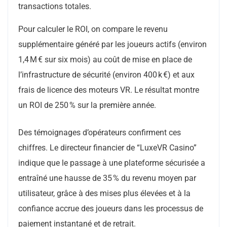
transactions totales.
Pour calculer le ROI, on compare le revenu
supplémentaire généré par les joueurs actifs (environ
1,4 M € sur six mois) au coût de mise en place de
l’infrastructure de sécurité (environ 400 k €) et aux
frais de licence des moteurs VR. Le résultat montre
un ROI de 250 % sur la première année.
Des témoignages d’opérateurs confirment ces
chiffres. Le directeur financier de “LuxeVR Casino”
indique que le passage à une plateforme sécurisée a
entraîné une hausse de 35 % du revenu moyen par
utilisateur, grâce à des mises plus élevées et à la
confiance accrue des joueurs dans les processus de
paiement instantané et de retrait.