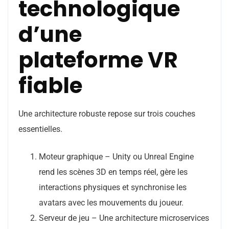
technologique
d’une
plateforme VR
fiable
Une architecture robuste repose sur trois couches
essentielles.
Moteur graphique – Unity ou Unreal Engine
rend les scènes 3D en temps réel, gère les
interactions physiques et synchronise les
avatars avec les mouvements du joueur.
Serveur de jeu – Une architecture microservices