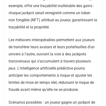
exemple, offre une traçabilité inaltérable des gains :
chaque jackpot serait enregistré comme un token
non fongible (NFT) attribué au joueur, garantissant la
traçabilité et la propriété.
Les métavers interopérables permettent aux joueurs
de transférer leurs avatars et leurs portefeuilles d’un
univers à l’autre, ouvrant la voie à des jackpots
transversaux qui s’accumulent à travers plusieurs
jeux. L’intelligence artificielle prédictive pourra
anticiper les comportements à risque et ajuster les
limites de mise en temps réel, réduisant le risque de
fraude avant même qu’elle ne se produise.
Scénarios possibles : un joueur gagne un jackpot de