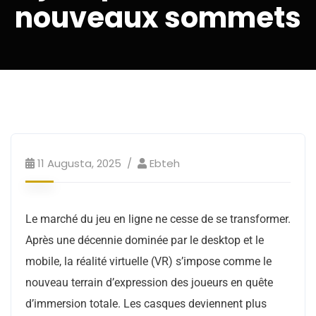
nouveaux sommets
11 Augusta, 2025
Ebteh
Le marché du jeu en ligne ne cesse de se transformer.
Après une décennie dominée par le desktop et le
mobile, la réalité virtuelle (VR) s’impose comme le
nouveau terrain d’expression des joueurs en quête
d’immersion totale. Les casques deviennent plus