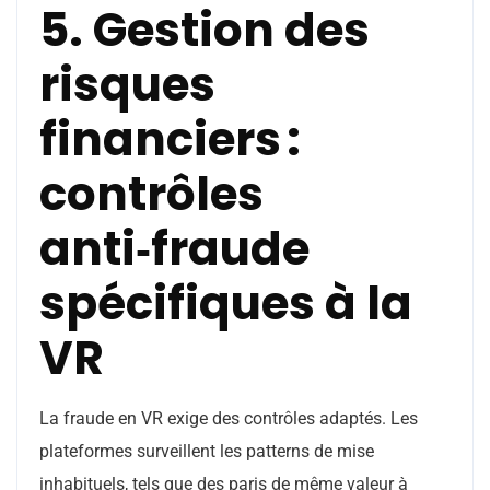
5. Gestion des
risques
financiers :
contrôles
anti‑fraude
spécifiques à la
VR
La fraude en VR exige des contrôles adaptés. Les
plateformes surveillent les patterns de mise
inhabituels, tels que des paris de même valeur à