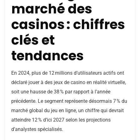
marché des
casinos : chiffres
clés et
tendances
En 2024, plus de 12 millions d’utilisateurs actifs ont
déclaré jouer à des jeux de casino en réalité virtuelle,
soit une hausse de 38 % par rapport à l’année
précédente. Le segment représente désormais 7 % du
marché global du jeu en ligne, un chiffre qui devrait
atteindre 12 % d’ici 2027 selon les projections
d’analystes spécialisés.