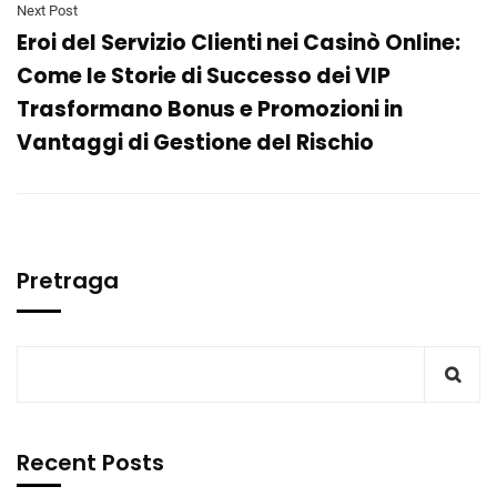
Next Post
Eroi del Servizio Clienti nei Casinò Online:
Come le Storie di Successo dei VIP
Trasformano Bonus e Promozioni in
Vantaggi di Gestione del Rischio
Pretraga
Recent Posts