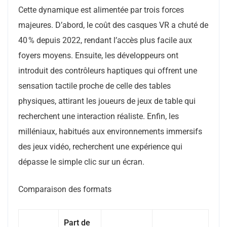
Cette dynamique est alimentée par trois forces
majeures. D’abord, le coût des casques VR a chuté de
40 % depuis 2022, rendant l’accès plus facile aux
foyers moyens. Ensuite, les développeurs ont
introduit des contrôleurs haptiques qui offrent une
sensation tactile proche de celle des tables
physiques, attirant les joueurs de jeux de table qui
recherchent une interaction réaliste. Enfin, les
milléniaux, habitués aux environnements immersifs
des jeux vidéo, recherchent une expérience qui
dépasse le simple clic sur un écran.
Comparaison des formats
Part de