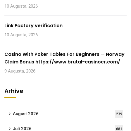
10 Augusta, 2026
Link Factory verification
10 Augusta, 2026
Casino With Poker Tables For Beginners — Norway
Claim Bonus https://www.brutal-casinoer.com/
9 Augusta, 2026
Arhive
August 2026
239
Juli 2026
681