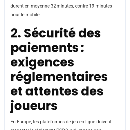
durent en moyenne 32 minutes, contre 19 minutes
pour le mobile.
2. Sécurité des
paiements :
exigences
réglementaires
et attentes des
joueurs
En Europe, les plateformes de jeu en ligne doivent