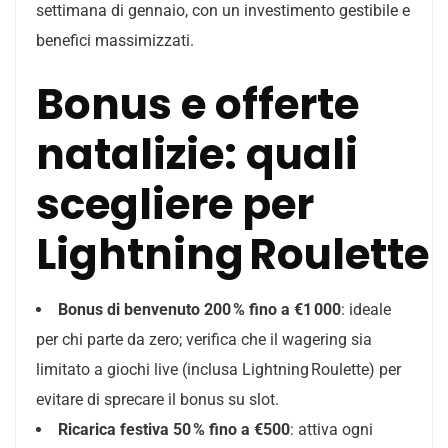
settimana di gennaio, con un investimento gestibile e
benefici massimizzati.
Bonus e offerte
natalizie: quali
scegliere per
Lightning Roulette
Bonus di benvenuto 200 % fino a €1 000
: ideale
per chi parte da zero; verifica che il wagering sia
limitato a giochi live (inclusa Lightning Roulette) per
evitare di sprecare il bonus su slot.
Ricarica festiva 50 % fino a €500
: attiva ogni