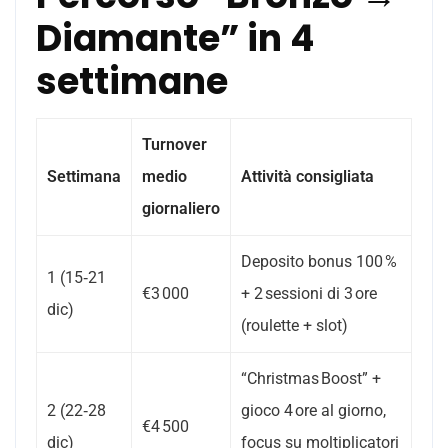
Diamante” in 4
settimane
Turnover
Settimana
medio
Attività consigliata
giornaliero
Deposito bonus 100 %
1 (15‑21
€3 000
+ 2 sessioni di 3 ore
dic)
(roulette + slot)
“Christmas Boost” +
2 (22‑28
gioco 4 ore al giorno,
€4 500
dic)
focus su moltiplicatori