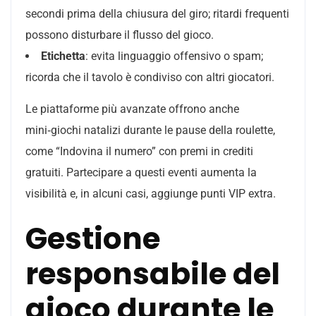
secondi prima della chiusura del giro; ritardi frequenti
possono disturbare il flusso del gioco.
Etichetta
: evita linguaggio offensivo o spam;
ricorda che il tavolo è condiviso con altri giocatori.
Le piattaforme più avanzate offrono anche
mini‑giochi natalizi durante le pause della roulette,
come “Indovina il numero” con premi in crediti
gratuiti. Partecipare a questi eventi aumenta la
visibilità e, in alcuni casi, aggiunge punti VIP extra.
Gestione
responsabile del
gioco durante le