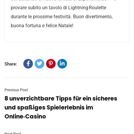
provare subito un tavolo di Lightning Roulette
durante le prossime festività. Buon divertimento,
buona fortuna e felice Natale!
Share:
Previous Post
8 unverzichtbare Tipps für ein sicheres
und spaßiges Spielerlebnis im
Online‑Casino
Next Post