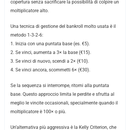
copertura senza sacrificare la possibilità di colpire un
moltiplicatore alto.
Una tecnica di gestione del bankroll molto usata è il
metodo 1‑3‑2‑6:
1. Inizia con una puntata base (es. €5).
2. Se vinci, aumenta a 3× la base (€15).
3. Se vinci di nuovo, scendi a 2× (€10).
4. Se vinci ancora, scommetti 6× (€30).
Se la sequenza si interrompe, ritorni alla puntata
base. Questo approccio limita le perdite e sfrutta al
meglio le vincite occasionali, specialmente quando il
moltiplicatore è 100× o più.
Un’alternativa più aggressiva è la Kelly Criterion, che