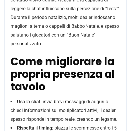
leggere la chat influiscono sulla percezione di “festa”.
Durante il periodo natalizio, molti dealer indossano
maglioni a tema o cappelli di Babbo Natale, e spesso
salutano i giocatori con un “Buon Natale”
personalizzato.
Come migliorare la
propria presenza al
tavolo
Usa la chat
: invia brevi messaggi di auguri o
chiedi informazioni sui moltiplicatori attivi; il dealer
spesso risponde in tempo reale, creando un legame.
Rispetta il timing
: piazza le scommesse entro i 5