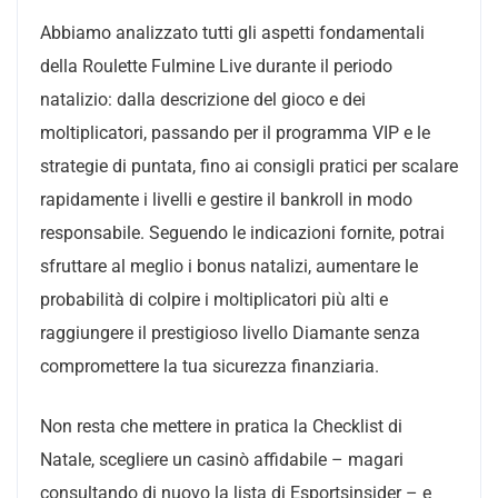
Abbiamo analizzato tutti gli aspetti fondamentali
della Roulette Fulmine Live durante il periodo
natalizio: dalla descrizione del gioco e dei
moltiplicatori, passando per il programma VIP e le
strategie di puntata, fino ai consigli pratici per scalare
rapidamente i livelli e gestire il bankroll in modo
responsabile. Seguendo le indicazioni fornite, potrai
sfruttare al meglio i bonus natalizi, aumentare le
probabilità di colpire i moltiplicatori più alti e
raggiungere il prestigioso livello Diamante senza
compromettere la tua sicurezza finanziaria.
Non resta che mettere in pratica la Checklist di
Natale, scegliere un casinò affidabile – magari
consultando di nuovo la lista di Esportsinsider – e