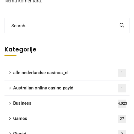
Nema komentara.
Kategorije
alle nederlandse casinos_nl
1
Australian online casino payid
1
Business
4.023
Games
27
Giochi