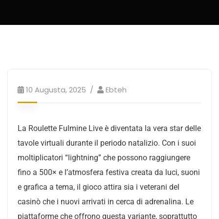
10 Augusta, 2025
Ebteh
La Roulette Fulmine Live è diventata la vera star delle
tavole virtuali durante il periodo natalizio. Con i suoi
moltiplicatori “lightning” che possono raggiungere
fino a 500× e l’atmosfera festiva creata da luci, suoni
e grafica a tema, il gioco attira sia i veterani del
casinò che i nuovi arrivati in cerca di adrenalina. Le
piattaforme che offrono questa variante, soprattutto