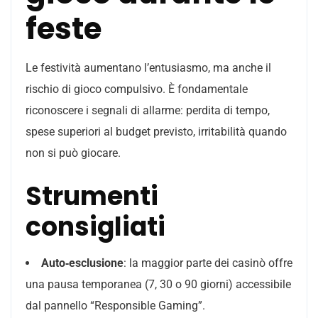
feste
Le festività aumentano l’entusiasmo, ma anche il
rischio di gioco compulsivo. È fondamentale
riconoscere i segnali di allarme: perdita di tempo,
spese superiori al budget previsto, irritabilità quando
non si può giocare.
Strumenti
consigliati
Auto‑esclusione
: la maggior parte dei casinò offre
una pausa temporanea (7, 30 o 90 giorni) accessibile
dal pannello “Responsible Gaming”.