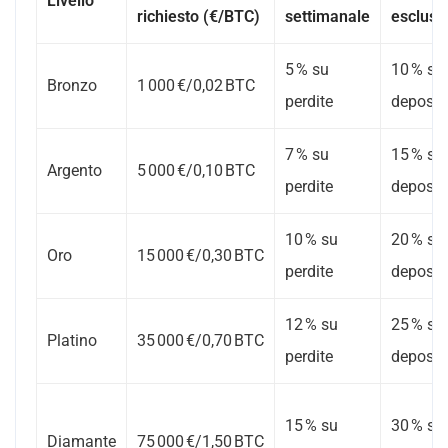
Livello
richiesto (€/BTC)
settimanale
esclusiv
5 % su
10 % su
Bronzo
1 000 €/0,02 BTC
perdite
depositi
7 % su
15 % su
Argento
5 000 €/0,10 BTC
perdite
depositi
10 % su
20 % su
Oro
15 000 €/0,30 BTC
perdite
depositi
12 % su
25 % su
Platino
35 000 €/0,70 BTC
perdite
depositi
15 % su
30 % su
Diamante
75 000 €/1,50 BTC