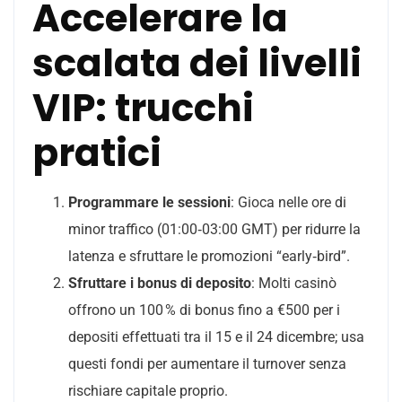
Accelerare la
scalata dei livelli
VIP: trucchi
pratici
Programmare le sessioni
: Gioca nelle ore di
minor traffico (01:00‑03:00 GMT) per ridurre la
latenza e sfruttare le promozioni “early‑bird”.
Sfruttare i bonus di deposito
: Molti casinò
offrono un 100 % di bonus fino a €500 per i
depositi effettuati tra il 15 e il 24 dicembre; usa
questi fondi per aumentare il turnover senza
rischiare capitale proprio.