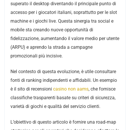
superato il desktop diventando il principale punto di
accesso per i giocatori italiani, soprattutto per le slot
machine e i giochi live. Questa sinergia tra social e
mobile sta creando nuove opportunità di
fidelizzazione, aumentando il valore medio per utente
(ARPU) e aprendo la strada a campagne
promozionali più incisive.
Nel contesto di questa evoluzione, è utile consultare
fonti di ranking indipendenti e affidabili. Un esempio
è il sito di recensioni
casino non aams
, che fornisce
classifiche trasparenti basate su criteri di sicurezza,
varietà di giochi e qualità del servizio clienti.
L’obiettivo di questo articolo è fornire una road‑map