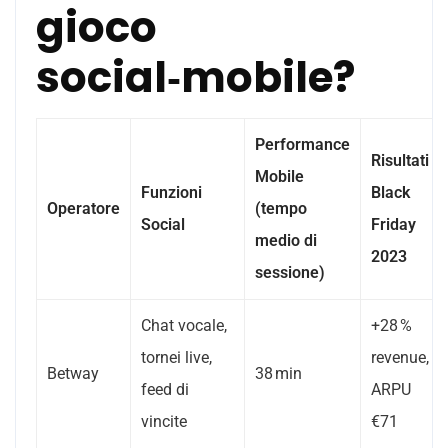
gioco
social‑mobile?
Performance
Risultati
Mobile
Funzioni
Black
Operatore
(tempo
Social
Friday
medio di
2023
sessione)
Chat vocale,
+28 %
tornei live,
revenue,
Betway
38 min
feed di
ARPU
vincite
€71