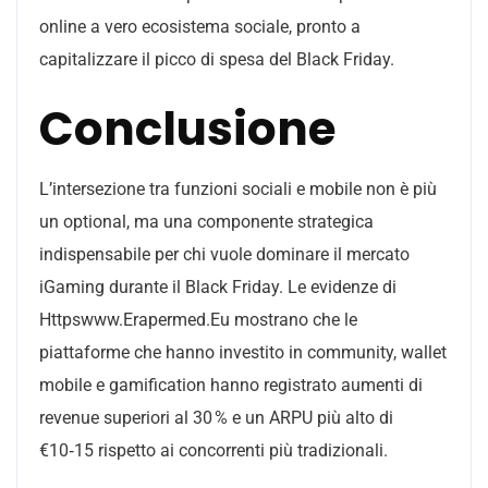
online a vero ecosistema sociale, pronto a
capitalizzare il picco di spesa del Black Friday.
Conclusione
L’intersezione tra funzioni sociali e mobile non è più
un optional, ma una componente strategica
indispensabile per chi vuole dominare il mercato
iGaming durante il Black Friday. Le evidenze di
Httpswww.Erapermed.Eu mostrano che le
piattaforme che hanno investito in community, wallet
mobile e gamification hanno registrato aumenti di
revenue superiori al 30 % e un ARPU più alto di
€10‑15 rispetto ai concorrenti più tradizionali.