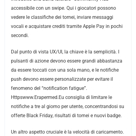
accessibile con un swipe. Qui i giocatori possono
vedere le classifiche dei tornei, inviare messaggi
vocali e acquistare crediti tramite Apple Pay in pochi
secondi.
Dal punto di vista UX/UI, la chiave è la semplicità. I
pulsanti di azione devono essere grandi abbastanza
da essere toccati con una sola mano, e le notifiche
push devono essere personalizzate per evitare il
fenomeno del “notification fatigue”.
Httpswww.Erapermed.Eu consiglia di limitare le
notifiche a tre al giorno per utente, concentrandosi su
offerte Black Friday, risultati di tornei e nuovi badge.
Un altro aspetto cruciale è la velocità di caricamento.