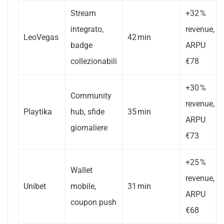
Stream
+32 %
integrato,
revenue,
LeoVegas
42 min
badge
ARPU
collezionabili
€78
+30 %
Community
revenue,
Playtika
hub, sfide
35 min
ARPU
giornaliere
€73
+25 %
Wallet
revenue,
Unibet
mobile,
31 min
ARPU
coupon push
€68