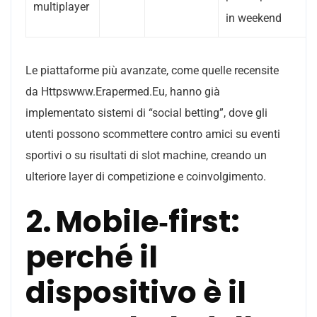
multiplayer
in weekend
Le piattaforme più avanzate, come quelle recensite
da Httpswww.Erapermed.Eu, hanno già
implementato sistemi di “social betting”, dove gli
utenti possono scommettere contro amici su eventi
sportivi o su risultati di slot machine, creando un
ulteriore layer di competizione e coinvolgimento.
2. Mobile‑first:
perché il
dispositivo è il