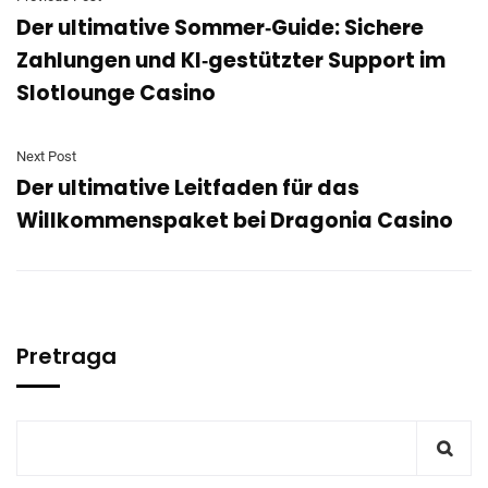
Der ultimative Sommer‑Guide: Sichere
Zahlungen und KI‑gestützter Support im
Slotlounge Casino
Next Post
Der ultimative Leitfaden für das
Willkommenspaket bei Dragonia Casino
Pretraga