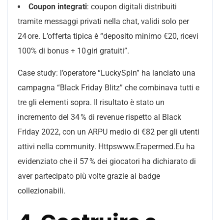
Coupon integrati
: coupon digitali distribuiti
tramite messaggi privati nella chat, validi solo per
24 ore. L’offerta tipica è “deposito minimo €20, ricevi
100% di bonus + 10 giri gratuiti”.
Case study: l’operatore “LuckySpin” ha lanciato una
campagna “Black Friday Blitz” che combinava tutti e
tre gli elementi sopra. Il risultato è stato un
incremento del 34 % di revenue rispetto al Black
Friday 2022, con un ARPU medio di €82 per gli utenti
attivi nella community. Httpswww.Erapermed.Eu ha
evidenziato che il 57 % dei giocatori ha dichiarato di
aver partecipato più volte grazie ai badge
collezionabili.