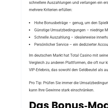
schnellere Auszahlungen und verlangen ein er
mehrere Kriterien erfüllen:
Hohe Bonusbeträge – genug, um den Spielk
Günstige Umsatzbedingungen – niedrige Mult
Schnelle Auszahlung – idealerweise innerh
Persönlicher Service – ein dedizierter Acco
Im deutschen Markt hat Total Casino mit sei
Vergleich zu anderen Plattformen, die oft nur 
VIP‑Erlebnis, das sowohl den Geldbeutel als a
Pro Tip: Prüfen Sie immer die Umsatzbedingun
kann Ihre Gewinne stark einschränken.
Das Bonus‑Mode