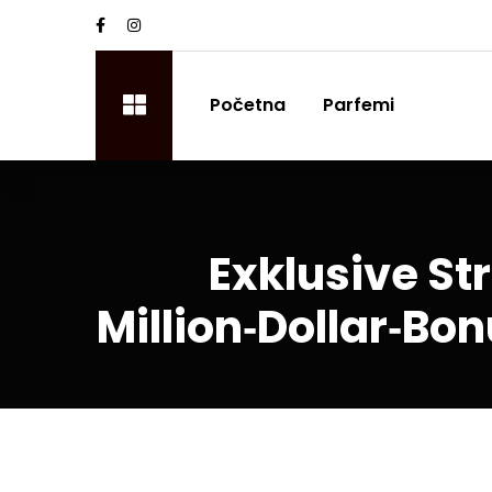
Početna
Parfemi
Exklusive Str
Million‑Dollar‑Bo