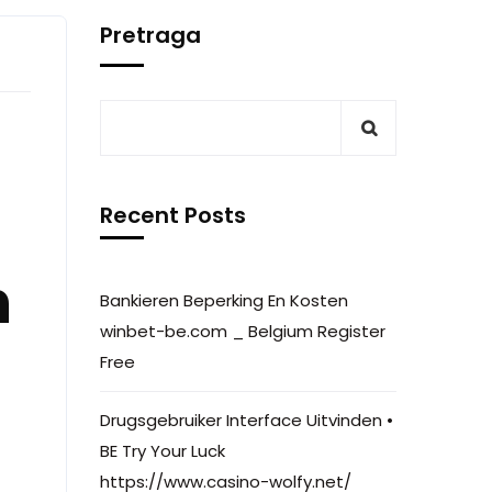
Pretraga
Recent Posts
n
Bankieren Beperking En Kosten
winbet-be.com _ Belgium Register
Free
Drugsgebruiker Interface Uitvinden •
BE Try Your Luck
https://www.casino-wolfy.net/