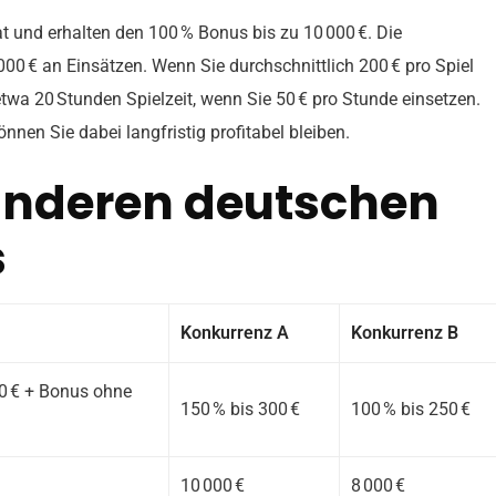
nat und erhalten den 100 % Bonus bis zu 10 000 €. Die
00 € an Einsätzen. Wenn Sie durchschnittlich 200 € pro Spiel
etwa 20 Stunden Spielzeit, wenn Sie 50 € pro Stunde einsetzen.
nen Sie dabei langfristig profitabel bleiben.
anderen deutschen
s
Konkurrenz A
Konkurrenz B
0 € + Bonus ohne
150 % bis 300 €
100 % bis 250 €
10 000 €
8 000 €