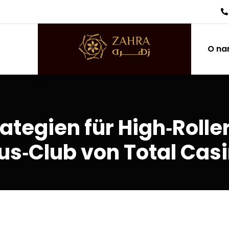
O n
ategien für High‑Rolle
nus‑Club von Total Cas