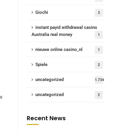
Giochi
3
instant payid withdrawal casino
Australia real money
1
nieuwe online casino_nl
1
Spiele
2
uncategorized
1.734
uncategorized
2
ei
Recent News