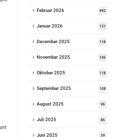
Februar 2026
492
Januar 2026
151
Decembar 2025
118
Novembar 2025
106
Oktobar 2025
118
Septembar 2025
108
August 2025
96
Juli 2025
86
nant
Juni 2025
39