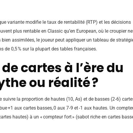
que variante modifie le taux de rentabilité (RTP) et les décisions
vent plus rentable en Classic qu’en European, où le croupier ne
 bien assimilées, le joueur peut appliquer un tableau de stratégi
s de 0,5 % sur la plupart des tables françaises.
de cartes à l’ère du
ythe ou réalité ?
 suivre la proportion de hautes (10, As) et de basses (2‑6) carte
ibue +1 aux cartes basses, 0 aux 7‑9 et ‑1 aux hautes. Un compte
cartes hautes) à un « compteur fort » (sabot riche en cartes bass