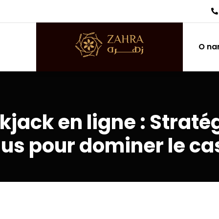
O n
ckjack en ligne : Strat
us pour dominer le ca