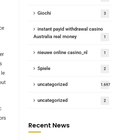
Giochi
3
ce
instant payid withdrawal casino
Australia real money
1
nieuwe online casino_nl
1
er
s
Spiele
2
 le
out
uncategorized
1.697
uncategorized
2
c
ors
Recent News