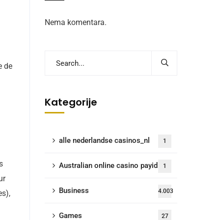
Nema komentara.
e de
Kategorije
alle nederlandse casinos_nl
1
s
Australian online casino payid
1
ur
Business
4.003
es),
Games
27