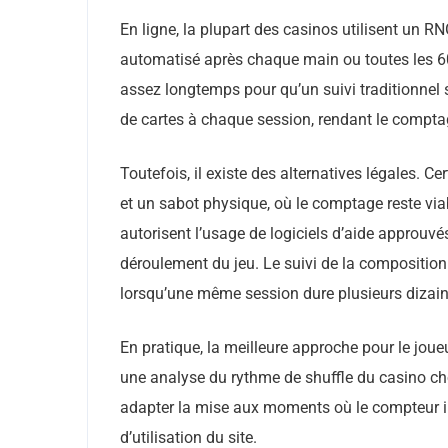
En ligne, la plupart des casinos utilisent un R
automatisé après chaque main ou toutes les 6
assez longtemps pour qu’un suivi traditionnel so
de cartes à chaque session, rendant le compt
Toutefois, il existe des alternatives légales. Ce
et un sabot physique, où le comptage reste viab
autorisent l’usage de logiciels d’aide approuvés
déroulement du jeu. Le suivi de la composition 
lorsqu’une même session dure plusieurs dizai
En pratique, la meilleure approche pour le joue
une analyse du rythme de shuffle du casino choisi
adapter la mise aux moments où le compteur in
d’utilisation du site.