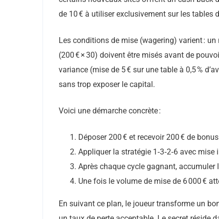
de 10 € à utiliser exclusivement sur les tables 
Les conditions de mise (wagering) varient : un
(200 € × 30) doivent être misés avant de pouvoir 
variance (mise de 5 € sur une table à 0,5 % d’
sans trop exposer le capital.
Voici une démarche concrète :
Déposer 200 € et recevoir 200 € de bonus
Appliquer la stratégie 1‑3‑2‑6 avec mise in
Après chaque cycle gagnant, accumuler les
Une fois le volume de mise de 6 000 € attei
En suivant ce plan, le joueur transforme un bo
un taux de perte acceptable. Le secret réside d