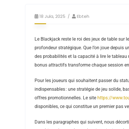
18 Jula, 2025
Ebteh
Le Blackjack reste le roi des jeux de table sur 
profondeur stratégique. Que l’on joue depuis un 
des probabilités et la capacité à lire le tablea
bonus attractifs transforme chaque session en 
Pour les joueurs qui souhaitent passer du statu
indispensables : une stratégie de jeu solide, b
offres promotionnelles. Le site
https://www.to
disponibles, ce qui constitue un premier pas ve
Dans les paragraphes qui suivent, nous décor