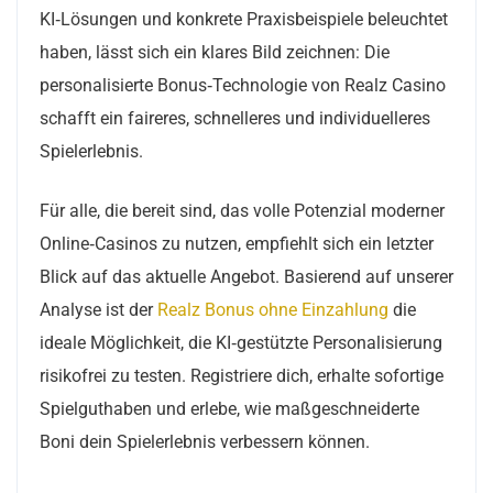
KI‑Lösungen und konkrete Praxisbeispiele beleuchtet
haben, lässt sich ein klares Bild zeichnen: Die
personalisierte Bonus‑Technologie von Realz Casino
schafft ein faireres, schnelleres und individuelleres
Spielerlebnis.
Für alle, die bereit sind, das volle Potenzial moderner
Online‑Casinos zu nutzen, empfiehlt sich ein letzter
Blick auf das aktuelle Angebot. Basierend auf unserer
Analyse ist der
Realz Bonus ohne Einzahlung
die
ideale Möglichkeit, die KI‑gestützte Personalisierung
risikofrei zu testen. Registriere dich, erhalte sofortige
Spielguthaben und erlebe, wie maßgeschneiderte
Boni dein Spielerlebnis verbessern können.