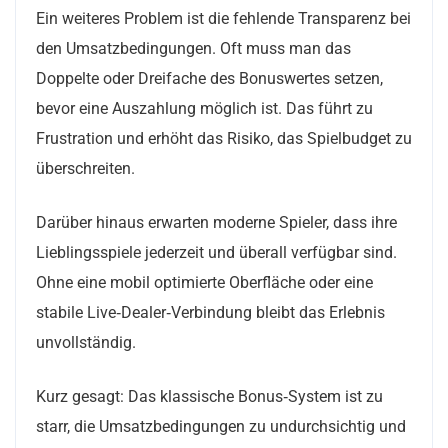
Ein weiteres Problem ist die fehlende Transparenz bei
den Umsatzbedingungen. Oft muss man das
Doppelte oder Dreifache des Bonuswertes setzen,
bevor eine Auszahlung möglich ist. Das führt zu
Frustration und erhöht das Risiko, das Spielbudget zu
überschreiten.
Darüber hinaus erwarten moderne Spieler, dass ihre
Lieblingsspiele jederzeit und überall verfügbar sind.
Ohne eine mobil optimierte Oberfläche oder eine
stabile Live‑Dealer‑Verbindung bleibt das Erlebnis
unvollständig.
Kurz gesagt: Das klassische Bonus‑System ist zu
starr, die Umsatzbedingungen zu undurchsichtig und