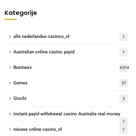
Kategorije
alle nederlandse casinos_nl
1
Australian online casino payid
1
Business
4.014
Games
27
Giochi
3
instant payid withdrawal casino Australia real money
1
nieuwe online casino_nl
1