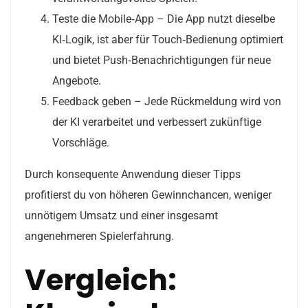
Teste die Mobile‑App – Die App nutzt dieselbe
KI‑Logik, ist aber für Touch‑Bedienung optimiert
und bietet Push‑Benachrichtigungen für neue
Angebote.
Feedback geben – Jede Rückmeldung wird von
der KI verarbeitet und verbessert zukünftige
Vorschläge.
Durch konsequente Anwendung dieser Tipps
profitierst du von höheren Gewinnchancen, weniger
unnötigem Umsatz und einer insgesamt
angenehmeren Spielerfahrung.
Vergleich: