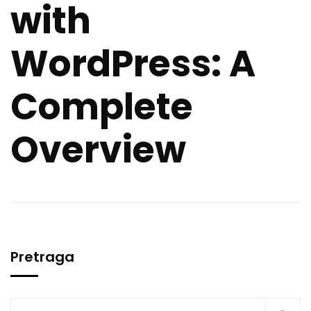
with
WordPress: A
Complete
Overview
Pretraga