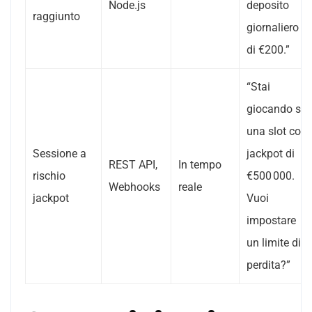
Node.js
deposito
raggiunto
giornaliero
di €200.”
“Stai
giocando su
una slot con
Sessione a
jackpot di
REST API,
In tempo
rischio
€500 000.
Webhooks
reale
jackpot
Vuoi
impostare
un limite di
perdita?”