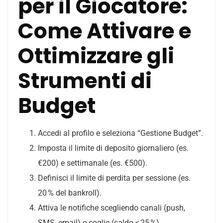
per il Giocatore:
Come Attivare e
Ottimizzare gli
Strumenti di
Budget
Accedi al profilo e seleziona “Gestione Budget”.
Imposta il limite di deposito giornaliero (es.
€200) e settimanale (es. €500).
Definisci il limite di perdita per sessione (es.
20 % del bankroll).
Attiva le notifiche scegliendo canali (push,
SMS, email) e soglie (saldo < 25 %).