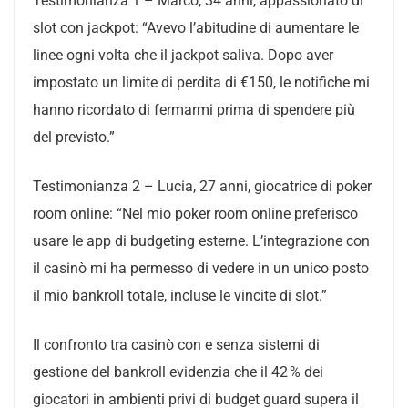
Testimonianza 1 – Marco, 34 anni, appassionato di
slot con jackpot: “Avevo l’abitudine di aumentare le
linee ogni volta che il jackpot saliva. Dopo aver
impostato un limite di perdita di €150, le notifiche mi
hanno ricordato di fermarmi prima di spendere più
del previsto.”
Testimonianza 2 – Lucia, 27 anni, giocatrice di poker
room online: “Nel mio poker room online preferisco
usare le app di budgeting esterne. L’integrazione con
il casinò mi ha permesso di vedere in un unico posto
il mio bankroll totale, incluse le vincite di slot.”
Il confronto tra casinò con e senza sistemi di
gestione del bankroll evidenzia che il 42 % dei
giocatori in ambienti privi di budget guard supera il