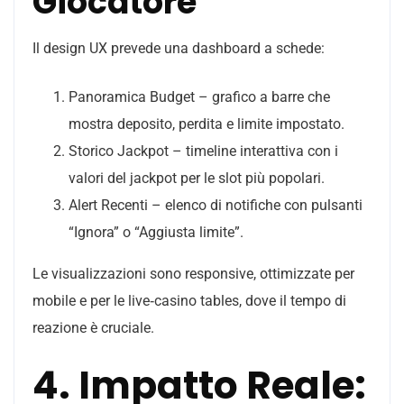
Giocatore
Il design UX prevede una dashboard a schede:
Panoramica Budget – grafico a barre che
mostra deposito, perdita e limite impostato.
Storico Jackpot – timeline interattiva con i
valori del jackpot per le slot più popolari.
Alert Recenti – elenco di notifiche con pulsanti
“Ignora” o “Aggiusta limite”.
Le visualizzazioni sono responsive, ottimizzate per
mobile e per le live‑casino tables, dove il tempo di
reazione è cruciale.
4. Impatto Reale: