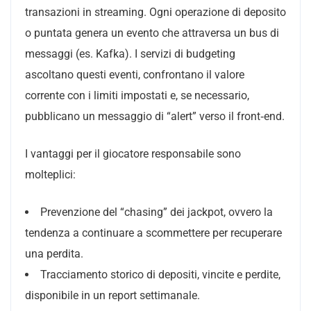
transazioni in streaming. Ogni operazione di deposito
o puntata genera un evento che attraversa un bus di
messaggi (es. Kafka). I servizi di budgeting
ascoltano questi eventi, confrontano il valore
corrente con i limiti impostati e, se necessario,
pubblicano un messaggio di “alert” verso il front‑end.
I vantaggi per il giocatore responsabile sono
molteplici:
Prevenzione del “chasing” dei jackpot, ovvero la
tendenza a continuare a scommettere per recuperare
una perdita.
Tracciamento storico di depositi, vincite e perdite,
disponibile in un report settimanale.