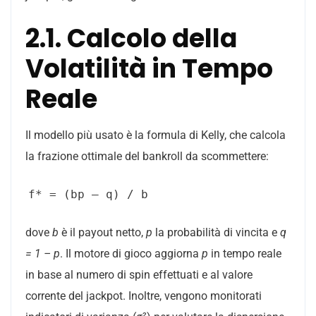
2.1. Calcolo della
Volatilità in Tempo
Reale
Il modello più usato è la formula di Kelly, che calcola
la frazione ottimale del bankroll da scommettere:
f* = (bp – q) / b
dove
b
è il payout netto,
p
la probabilità di vincita e
q
= 1 – p
. Il motore di gioco aggiorna
p
in tempo reale
in base al numero di spin effettuati e al valore
corrente del jackpot. Inoltre, vengono monitorati