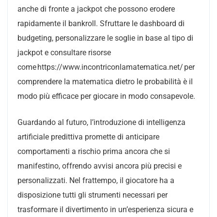
anche di fronte a jackpot che possono erodere
rapidamente il bankroll. Sfruttare le dashboard di
budgeting, personalizzare le soglie in base al tipo di
jackpot e consultare risorse
come https://www.incontriconlamatematica.net/ per
comprendere la matematica dietro le probabilità è il
modo più efficace per giocare in modo consapevole.
Guardando al futuro, l’introduzione di intelligenza
artificiale predittiva promette di anticipare
comportamenti a rischio prima ancora che si
manifestino, offrendo avvisi ancora più precisi e
personalizzati. Nel frattempo, il giocatore ha a
disposizione tutti gli strumenti necessari per
trasformare il divertimento in un’esperienza sicura e