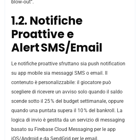
blow‑out”.
1.2. Notifiche
Proattive e
Alert SMS/Email
Le notifiche proattive sfruttano sia push notification
su app mobile sia messaggi SMS o email. Il
contenuto è personalizzabile: il giocatore può
scegliere di ricevere un avviso solo quando il saldo
scende sotto il 25 % del budget settimanale, oppure
quando una puntata supera il 10 % del bankroll. La
logica di invio è gestita da un servizio di messaging
basato su Firebase Cloud Messaging per le app
iOS/Android e da SendGrid per le email.