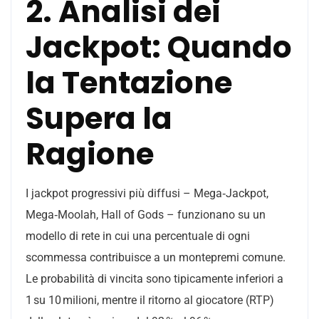
2. Analisi dei
Jackpot: Quando
la Tentazione
Supera la
Ragione
I jackpot progressivi più diffusi – Mega‑Jackpot,
Mega‑Moolah, Hall of Gods – funzionano su un
modello di rete in cui una percentuale di ogni
scommessa contribuisce a un montepremi comune.
Le probabilità di vincita sono tipicamente inferiori a
1 su 10 milioni, mentre il ritorno al giocatore (RTP)