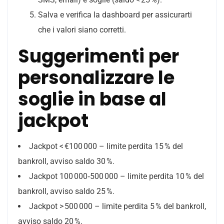
Salva e verifica la dashboard per assicurarti
che i valori siano corretti.
Suggerimenti per
personalizzare le
soglie in base al
jackpot
Jackpot < €100 000 – limite perdita 15 % del
bankroll, avviso saldo 30 %.
Jackpot 100 000‑500 000 – limite perdita 10 % del
bankroll, avviso saldo 25 %.
Jackpot > 500 000 – limite perdita 5 % del bankroll,
avviso saldo 20 %.