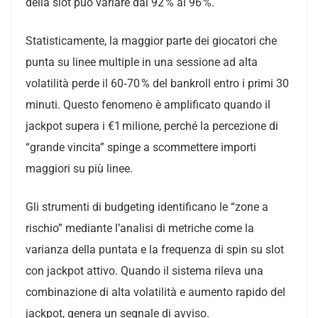
della slot può variare dal 92 % al 96 %.
Statisticamente, la maggior parte dei giocatori che
punta su linee multiple in una sessione ad alta
volatilità perde il 60‑70 % del bankroll entro i primi 30
minuti. Questo fenomeno è amplificato quando il
jackpot supera i €1 milione, perché la percezione di
“grande vincita” spinge a scommettere importi
maggiori su più linee.
Gli strumenti di budgeting identificano le “zone a
rischio” mediante l’analisi di metriche come la
varianza della puntata e la frequenza di spin su slot
con jackpot attivo. Quando il sistema rileva una
combinazione di alta volatilità e aumento rapido del
jackpot, genera un segnale di avviso.