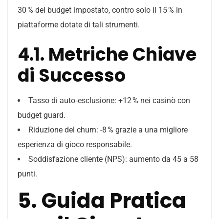
30 % del budget impostato, contro solo il 15 % in
piattaforme dotate di tali strumenti.
4.1. Metriche Chiave
di Successo
Tasso di auto‑esclusione: +12 % nei casinò con
budget guard.
Riduzione del churn: -8 % grazie a una migliore
esperienza di gioco responsabile.
Soddisfazione cliente (NPS): aumento da 45 a 58
punti.
5. Guida Pratica