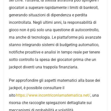
sei cifre. Tuttavia, la stessa attrattiva può spingere i
giocatori a superare rapidamente i limiti di bankroll,
generando situazioni di dipendenza e perdita
incontrollata. Negli ultimi anni, la responsabilità di
gioco non è più solo una questione di autocontrollo,
ma anche di tecnologia. Le piattaforme più avanzate
stanno integrando sistemi di budgeting automatico,
notifiche proattive e analisi in tempo reale per tenere
sotto controllo la spesa dei giocatori prima che un
jackpot diventi una trappola finanziaria.
Per approfondire gli aspetti matematici alla base dei
jackpot, è possibile consultare il
sito
https://www.incontriconlamatematica.net/
, una
risorsa che raccoglie spiegazioni dettagliate sui
meccanismi di probabilità e volatilità.