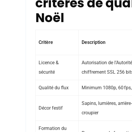
critères de qua
Noël
Critère
Description
Licence &
Autorisation de l’Autori
sécurité
chiffrement SSL 256 bit
Qualité du flux
Minimum 1080p, 60 fps, 
Sapins, lumières, arrièr
Décor festif
croupier
Formation du