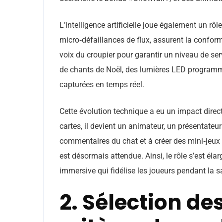
L’intelligence artificielle joue également un rô
micro‑défaillances de flux, assurent la confo
voix du croupier pour garantir un niveau de serv
de chants de Noël, des lumières LED programma
capturées en temps réel.
Cette évolution technique a eu un impact direct
cartes, il devient un animateur, un présentateu
commentaires du chat et à créer des mini‑jeux
est désormais attendue. Ainsi, le rôle s’est élar
immersive qui fidélise les joueurs pendant la sa
2. Sélection des