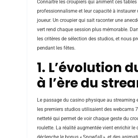
Connaître les croupiers qui animent ces tables
professionnalisme et leur capacité à instaurer
joueur. Un croupier qui sait raconter une anecd
vert rend chaque session plus mémorable. Dans
les critères de sélection des studios, et nous p
pendant les fêtes.
1. L’évolution d
à l’ère du stre
Le passage du casino physique au streaming en
les premiers studios utilisaient des webcams 7
netteté qui permet de voir chaque geste du croup
roulette. La réalité augmentée vient enrichir l
déclenche le bonus « Snowfall », et des animat