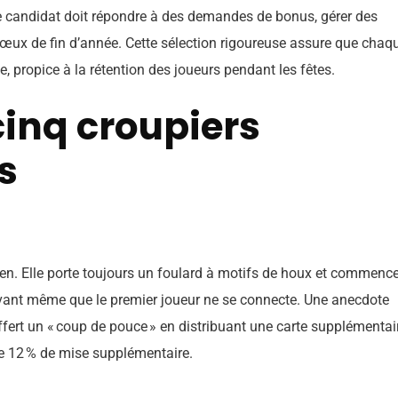
le candidat doit répondre à des demandes de bonus, gérer des
vœux de fin d’année. Cette sélection rigoureuse assure que chaq
 propice à la rétention des joueurs pendant les fêtes.
 cinq croupiers
s
ien. Elle porte toujours un foulard à motifs de houx et commenc
avant même que le premier joueur ne se connecte. Une anecdote
 offert un « coup de pouce » en distribuant une carte supplémentai
de 12 % de mise supplémentaire.