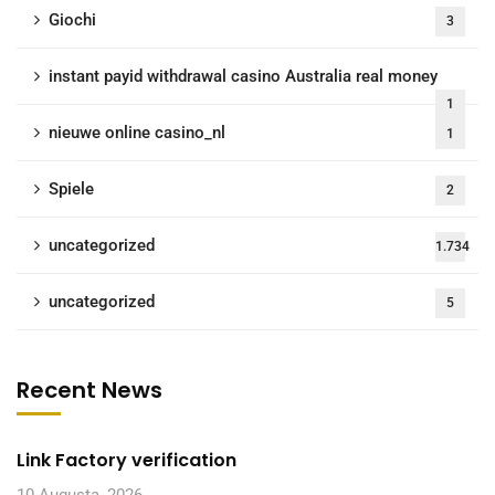
Giochi
3
instant payid withdrawal casino Australia real money
1
nieuwe online casino_nl
1
Spiele
2
uncategorized
1.734
uncategorized
5
Recent News
Link Factory verification