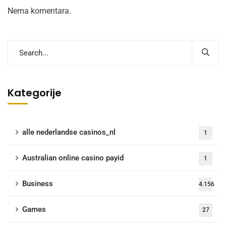
Nema komentara.
Kategorije
alle nederlandse casinos_nl
1
Australian online casino payid
1
Business
4.156
Games
27