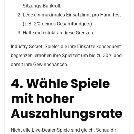
Sitzungs‑Bankroll.
Lege ein maximales Einsatzlimit pro Hand fest
(z. B. 2 % deines Gesamtbudgets).
Halte dich strikt an diese Grenzen.
Industry Secret: Spieler, die ihre Einsätze konsequent
begrenzen, erhöhen ihre Spielzeit um bis zu 30 % und
damit ihre Gewinnchancen.
4. Wähle Spiele
mit hoher
Auszahlungsrate
Nicht alle Live‑Dealer‑Spiele sind gleich. Schau dir