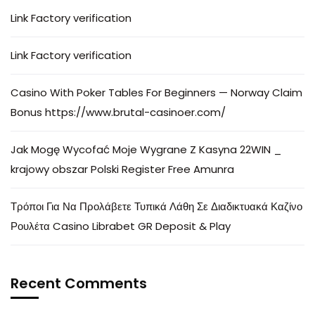
Link Factory verification
Link Factory verification
Casino With Poker Tables For Beginners — Norway Claim
Bonus https://www.brutal-casinoer.com/
Jak Mogę Wycofać Moje Wygrane Z Kasyna 22WIN _
krajowy obszar Polski Register Free Amunra
Τρόποι Για Να Προλάβετε Τυπικά Λάθη Σε Διαδικτυακά Καζίνο
Ρουλέτα Casino Librabet GR Deposit & Play
Recent Comments