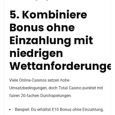
5. Kombiniere
Bonus ohne
Einzahlung mit
niedrigen
Wettanforderunge
Viele Online‑Casinos setzen hohe
Umsatzbedingungen, doch Total Casino punktet mit
fairen 20‑fachen Durchspielungen.
Beispiel: Du erhältst €10 Bonus ohne Einzahlung,