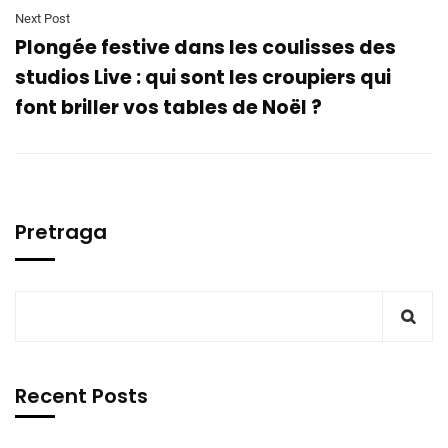
Next Post
Plongée festive dans les coulisses des
studios Live : qui sont les croupiers qui
font briller vos tables de Noël ?
Pretraga
Recent Posts