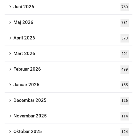
Juni 2026
760
Maj 2026
781
April 2026
373
Mart 2026
291
Februar 2026
499
Januar 2026
155
Decembar 2025
126
Novembar 2025
114
Oktobar 2025
124