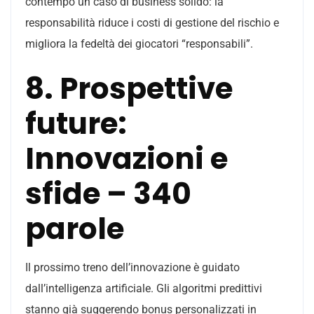
contempo un caso di business solido: la
responsabilità riduce i costi di gestione del rischio e
migliora la fedeltà dei giocatori “responsabili”.
8. Prospettive
future:
Innovazioni e
sfide – 340
parole
Il prossimo treno dell’innovazione è guidato
dall’intelligenza artificiale. Gli algoritmi predittivi
stanno già suggerendo bonus personalizzati in