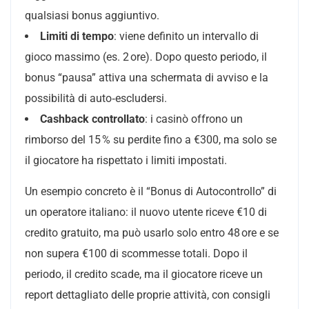
qualsiasi bonus aggiuntivo.
Limiti di tempo
: viene definito un intervallo di
gioco massimo (es. 2 ore). Dopo questo periodo, il
bonus “pausa” attiva una schermata di avviso e la
possibilità di auto‑escludersi.
Cashback controllato
: i casinò offrono un
rimborso del 15 % su perdite fino a €300, ma solo se
il giocatore ha rispettato i limiti impostati.
Un esempio concreto è il “Bonus di Autocontrollo” di
un operatore italiano: il nuovo utente riceve €10 di
credito gratuito, ma può usarlo solo entro 48 ore e se
non supera €100 di scommesse totali. Dopo il
periodo, il credito scade, ma il giocatore riceve un
report dettagliato delle proprie attività, con consigli