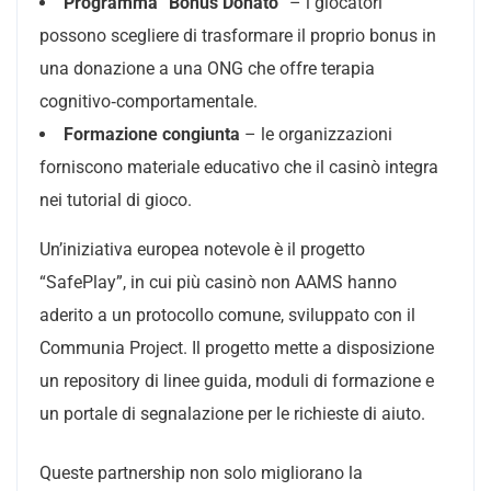
Programma “Bonus Donato”
– i giocatori
possono scegliere di trasformare il proprio bonus in
una donazione a una ONG che offre terapia
cognitivo‑comportamentale.
Formazione congiunta
– le organizzazioni
forniscono materiale educativo che il casinò integra
nei tutorial di gioco.
Un’iniziativa europea notevole è il progetto
“SafePlay”, in cui più casinò non AAMS hanno
aderito a un protocollo comune, sviluppato con il
Communia Project. Il progetto mette a disposizione
un repository di linee guida, moduli di formazione e
un portale di segnalazione per le richieste di aiuto.
Queste partnership non solo migliorano la