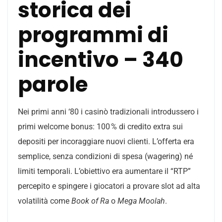
storica dei
programmi di
incentivo – 340
parole
Nei primi anni ‘80 i casinò tradizionali introdussero i
primi welcome bonus: 100 % di credito extra sui
depositi per incoraggiare nuovi clienti. L’offerta era
semplice, senza condizioni di spesa (wagering) né
limiti temporali. L’obiettivo era aumentare il “RTP”
percepito e spingere i giocatori a provare slot ad alta
volatilità come
Book of Ra
o
Mega Moolah
.