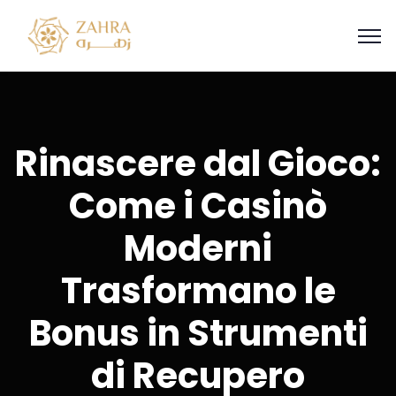
Rinascere dal Gioco:
Come i Casinò
Moderni
Trasformano le
Bonus in Strumenti
di Recupero