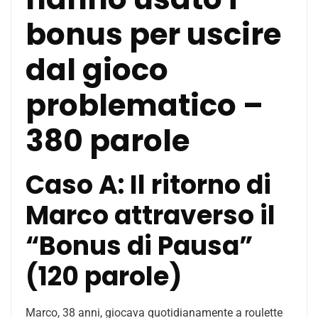
bonus per uscire
dal gioco
problematico –
380 parole
Caso A: Il ritorno di
Marco attraverso il
“Bonus di Pausa”
(120 parole)
Marco, 38 anni, giocava quotidianamente a roulette