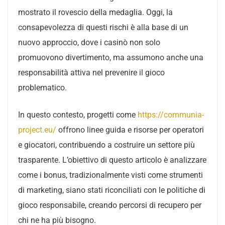
mostrato il rovescio della medaglia. Oggi, la
consapevolezza di questi rischi è alla base di un
nuovo approccio, dove i casinò non solo
promuovono divertimento, ma assumono anche una
responsabilità attiva nel prevenire il gioco
problematico.
In questo contesto, progetti come
https://communia-
project.eu/
offrono linee guida e risorse per operatori
e giocatori, contribuendo a costruire un settore più
trasparente. L’obiettivo di questo articolo è analizzare
come i bonus, tradizionalmente visti come strumenti
di marketing, siano stati riconciliati con le politiche di
gioco responsabile, creando percorsi di recupero per
chi ne ha più bisogno.