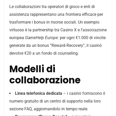
Le collaborazioni tra operatori di gioco e enti di
assistenza rappresentano una frontiera efficace per
trasformare i bonus in risorse sociali. Un esempio
virtuoso è la partnership tra Casino X e l’associazione
europea
GameHelp Europe
: per ogni €1.000 di vincite
generate da un bonus “Reward‑Recovery”, il casinò
devolve €20 a un fondo di counseling.
Modelli di
collaborazione
Linea telefonica dedicata
– i casinò forniscono il
numero gratuito di un centro di supporto nella loro
sezione FAQ, aggiornandolo in tempo reale.