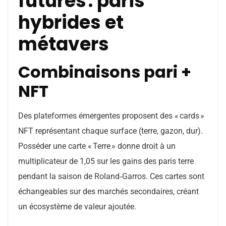
futures : paris
hybrides et
métavers
Combinaisons pari +
NFT
Des plateformes émergentes proposent des « cards »
NFT représentant chaque surface (terre, gazon, dur).
Posséder une carte « Terre » donne droit à un
multiplicateur de 1,05 sur les gains des paris terre
pendant la saison de Roland‑Garros. Ces cartes sont
échangeables sur des marchés secondaires, créant
un écosystème de valeur ajoutée.