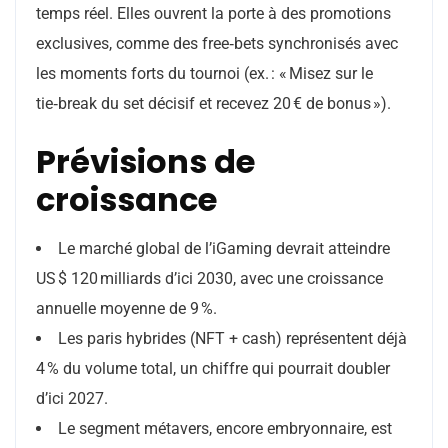
temps réel. Elles ouvrent la porte à des promotions
exclusives, comme des free‑bets synchronisés avec
les moments forts du tournoi (ex. : « Misez sur le
tie‑break du set décisif et recevez 20 € de bonus »).
Prévisions de
croissance
Le marché global de l’iGaming devrait atteindre
US $ 120 milliards d’ici 2030, avec une croissance
annuelle moyenne de 9 %.
Les paris hybrides (NFT + cash) représentent déjà
4 % du volume total, un chiffre qui pourrait doubler
d’ici 2027.
Le segment métavers, encore embryonnaire, est