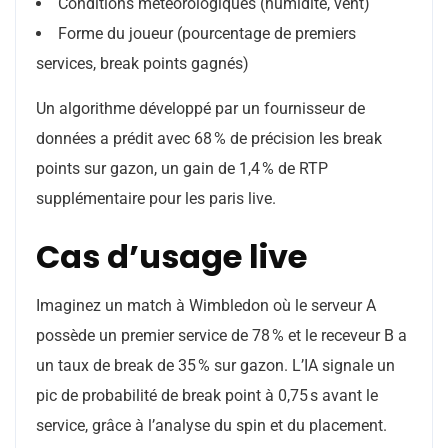
Conditions météorologiques (humidité, vent)
Forme du joueur (pourcentage de premiers
services, break points gagnés)
Un algorithme développé par un fournisseur de
données a prédit avec 68 % de précision les break
points sur gazon, un gain de 1,4 % de RTP
supplémentaire pour les paris live.
Cas d’usage live
Imaginez un match à Wimbledon où le serveur A
possède un premier service de 78 % et le receveur B a
un taux de break de 35 % sur gazon. L’IA signale un
pic de probabilité de break point à 0,75 s avant le
service, grâce à l’analyse du spin et du placement.