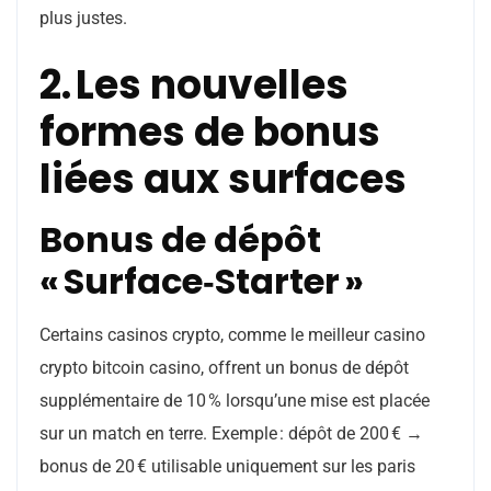
plus justes.
2. Les nouvelles
formes de bonus
liées aux surfaces
Bonus de dépôt
« Surface‑Starter »
Certains casinos crypto, comme le meilleur casino
crypto bitcoin casino, offrent un bonus de dépôt
supplémentaire de 10 % lorsqu’une mise est placée
sur un match en terre. Exemple : dépôt de 200 € →
bonus de 20 € utilisable uniquement sur les paris