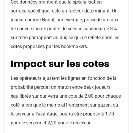
Ces données montrent que la spécialisation
surface‑spécifique reste un facteur déterminant. Un
joueur comme Nadal, par exemple, possède un taux
de conversion de points de service supérieur de 8 %
sur terre par rapport au dur, ce qui se reflète dans les
cotes proposées par les bookmakers.
Impact sur les cotes
Les opérateurs ajustent les lignes en fonction de la
probabilité perçue : un match entre deux joueurs
équilibrés sur dur verra une cote de 2,00 pour chaque
côté, alors que le même affrontement sur gazon, où
le serveur a l’avantage, pourra être proposé à 1,70
pour le serveur et 2,20 pour le receveur.