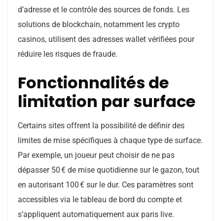
d’adresse et le contrôle des sources de fonds. Les
solutions de blockchain, notamment les crypto
casinos, utilisent des adresses wallet vérifiées pour
réduire les risques de fraude.
Fonctionnalités de
limitation par surface
Certains sites offrent la possibilité de définir des
limites de mise spécifiques à chaque type de surface.
Par exemple, un joueur peut choisir de ne pas
dépasser 50 € de mise quotidienne sur le gazon, tout
en autorisant 100 € sur le dur. Ces paramètres sont
accessibles via le tableau de bord du compte et
s’appliquent automatiquement aux paris live.