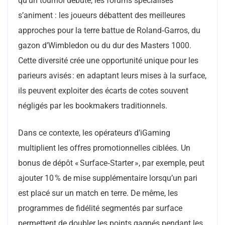
qu’un tournoi débute, les forums spécialisés
s’animent : les joueurs débattent des meilleures
approches pour la terre battue de Roland‑Garros, du
gazon d’Wimbledon ou du dur des Masters 1000.
Cette diversité crée une opportunité unique pour les
parieurs avisés : en adaptant leurs mises à la surface,
ils peuvent exploiter des écarts de cotes souvent
négligés par les bookmakers traditionnels.
Dans ce contexte, les opérateurs d’iGaming
multiplient les offres promotionnelles ciblées. Un
bonus de dépôt « Surface‑Starter », par exemple, peut
ajouter 10 % de mise supplémentaire lorsqu’un pari
est placé sur un match en terre. De même, les
programmes de fidélité segmentés par surface
permettent de doubler les points gagnés pendant les