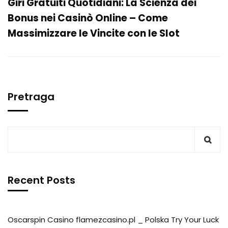
Giri Gratuiti Quotidiani: La Scienza dei
Bonus nei Casinò Online – Come
Massimizzare le Vincite con le Slot
Pretraga
Recent Posts
Oscarspin Casino flamezcasino.pl _ Polska Try Your Luck