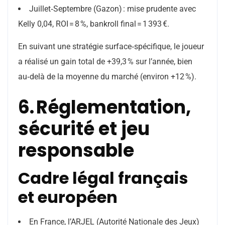
Juillet‑Septembre (Gazon) : mise prudente avec
Kelly 0,04, ROI = 8 %, bankroll final = 1 393 €.
En suivant une stratégie surface‑spécifique, le joueur
a réalisé un gain total de +39,3 % sur l’année, bien
au‑delà de la moyenne du marché (environ +12 %).
6. Réglementation,
sécurité et jeu
responsable
Cadre légal français
et européen
En France, l’ARJEL (Autorité Nationale des Jeux)