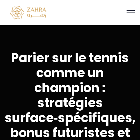
Parier sur le tennis
comme un
champion :
stratégies
surface‑spécifiques,
bonus futuristes et