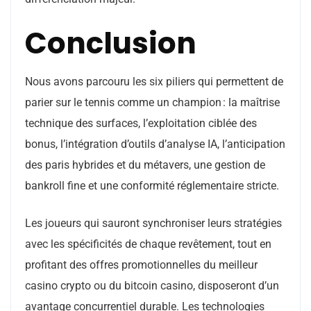
Conclusion
Nous avons parcouru les six piliers qui permettent de
parier sur le tennis comme un champion : la maîtrise
technique des surfaces, l’exploitation ciblée des
bonus, l’intégration d’outils d’analyse IA, l’anticipation
des paris hybrides et du métavers, une gestion de
bankroll fine et une conformité réglementaire stricte.
Les joueurs qui sauront synchroniser leurs stratégies
avec les spécificités de chaque revêtement, tout en
profitant des offres promotionnelles du meilleur
casino crypto ou du bitcoin casino, disposeront d’un
avantage concurrentiel durable. Les technologies