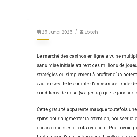
25 Juna, 2025
Ebteh
Le marché des casinos en ligne a vu se multipli
sans mise initiale attirent des millions de joue
stratégies ou simplement à profiter d’un potenti
casino crédite le compte d’un nombre limité 
conditions de mise (wagering) que le joueur doi
Cette gratuité apparente masque toutefois un
spins pour augmenter la rétention, pousser la d
occasionnels en clients réguliers. Pour ceux qui
faut passer d’une lecture superficielle à une ana