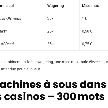
rincipal
Wagering
Mise max
s of Olympus
30×
1 €
urst
25×
0,50 €
 of Dead
35×
0,75 €
es combinent un faible wagering, une mise maximale élevée et u
 attendue pour le joueur.
 machines à sous dans
s casinos – 300 mots