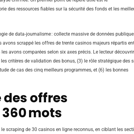
torie des ressources fiables sur la sécurité des fonds et les meill
gie de data‑journalisme : collecte massive de données publique
us avons scrappé les offres de trente casinos majeurs répartis en
s les avons comparées selon six axes précis. Le lecteur découvrir
les critères de validation des bonus, (3) le rôle stratégique des s
 étude de cas des cinq meilleurs programmes, et (6) les bonnes
 des offres
 360 mots
e scraping de 30 casinos en ligne reconnus, en ciblant les sect