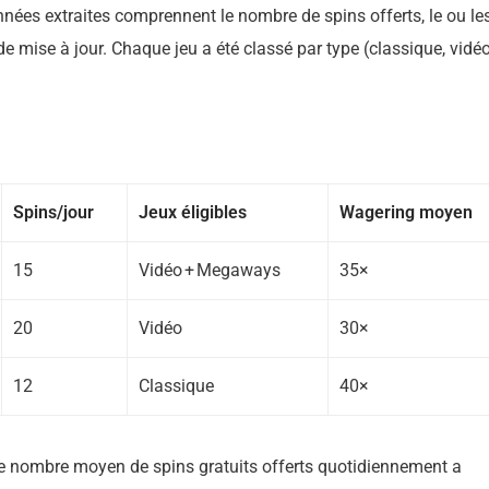
nnées extraites comprennent le nombre de spins offerts, le ou le
 de mise à jour. Chaque jeu a été classé par type (classique, vidéo
Spins/jour
Jeux éligibles
Wagering moyen
15
Vidéo + Megaways
35×
20
Vidéo
30×
12
Classique
40×
le nombre moyen de spins gratuits offerts quotidiennement a