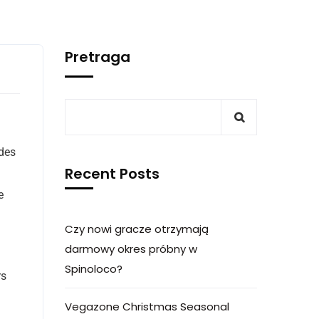
Pretraga
 des
Recent Posts
e
Czy nowi gracze otrzymają
darmowy okres próbny w
Spinoloco?
rs
Vegazone Christmas Seasonal