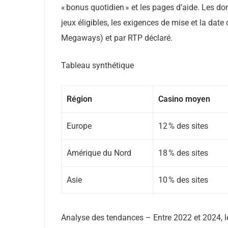
« bonus quotidien » et les pages d’aide. Les do
jeux éligibles, les exigences de mise et la date
Megaways) et par RTP déclaré.
Tableau synthétique
Région
Casino moyen
Europe
12 % des sites
Amérique du Nord
18 % des sites
Asie
10 % des sites
Analyse des tendances – Entre 2022 et 2024, 