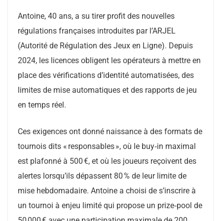
Antoine, 40 ans, a su tirer profit des nouvelles
régulations françaises introduites par l’ARJEL
(Autorité de Régulation des Jeux en Ligne). Depuis
2024, les licences obligent les opérateurs à mettre en
place des vérifications d’identité automatisées, des
limites de mise automatiques et des rapports de jeu
en temps réel.
Ces exigences ont donné naissance à des formats de
tournois dits « responsables », où le buy‑in maximal
est plafonné à 500 €, et où les joueurs reçoivent des
alertes lorsqu’ils dépassent 80 % de leur limite de
mise hebdomadaire. Antoine a choisi de s’inscrire à
un tournoi à enjeu limité qui propose un prize‑pool de
50 000 € avec une participation maximale de 200