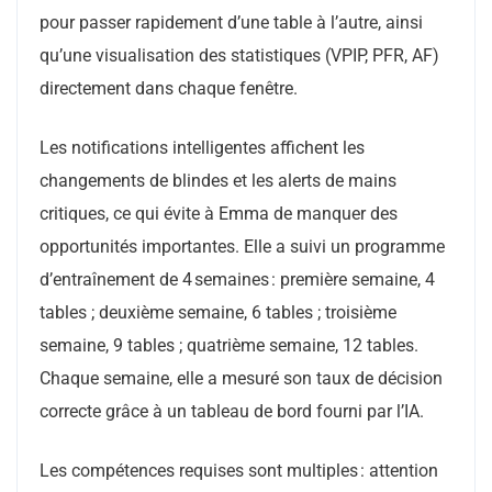
pour passer rapidement d’une table à l’autre, ainsi
qu’une visualisation des statistiques (VPIP, PFR, AF)
directement dans chaque fenêtre.
Les notifications intelligentes affichent les
changements de blindes et les alerts de mains
critiques, ce qui évite à Emma de manquer des
opportunités importantes. Elle a suivi un programme
d’entraînement de 4 semaines : première semaine, 4
tables ; deuxième semaine, 6 tables ; troisième
semaine, 9 tables ; quatrième semaine, 12 tables.
Chaque semaine, elle a mesuré son taux de décision
correcte grâce à un tableau de bord fourni par l’IA.
Les compétences requises sont multiples : attention