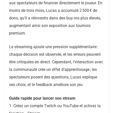
aux spectateurs de financer directement le joueur. En
moins de trois mois, Lucas a accumulé 2 500 € de
dons, qu’il a réinvestis dans des buy‑ins plus élevés,
augmentant ainsi son exposition aux tournois
premium.
Le streaming ajoute une pression supplémentaire :
chaque décision est observée, et les erreurs peuvent
être critiquées en direct. Cependant, l’interaction avec
la communauté crée un effet d’apprentissage ; les
spectateurs posent des questions, Lucas explique
ses choix, et le feedback améliore son jeu.
Guide rapide pour lancer son stream
1. Créez un compte Twitch ou YouTube et activez la