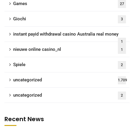
Games
27
Giochi
3
instant payid withdrawal casino Australia real money
1
nieuwe online casino_nl
1
Spiele
2
uncategorized
1.709
uncategorized
2
Recent News