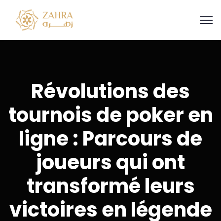
Révolutions des
tournois de poker en
ligne : Parcours de
joueurs qui ont
transformé leurs
victoires en légende