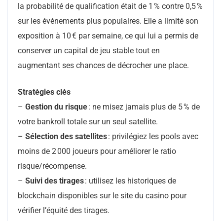
la probabilité de qualification était de 1 % contre 0,5 %
sur les événements plus populaires. Elle a limité son
exposition à 10 € par semaine, ce qui lui a permis de
conserver un capital de jeu stable tout en
augmentant ses chances de décrocher une place.
Stratégies clés
–
Gestion du risque
: ne misez jamais plus de 5 % de
votre bankroll totale sur un seul satellite.
–
Sélection des satellites
: privilégiez les pools avec
moins de 2 000 joueurs pour améliorer le ratio
risque/récompense.
–
Suivi des tirages
: utilisez les historiques de
blockchain disponibles sur le site du casino pour
vérifier l’équité des tirages.