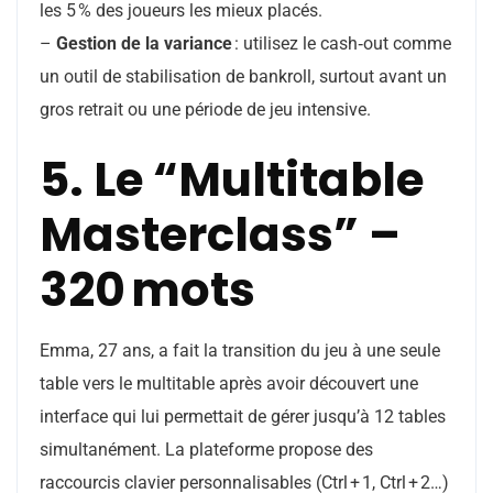
les 5 % des joueurs les mieux placés.
–
Gestion de la variance
: utilisez le cash‑out comme
un outil de stabilisation de bankroll, surtout avant un
gros retrait ou une période de jeu intensive.
5. Le “Multitable
Masterclass” –
320 mots
Emma, 27 ans, a fait la transition du jeu à une seule
table vers le multitable après avoir découvert une
interface qui lui permettait de gérer jusqu’à 12 tables
simultanément. La plateforme propose des
raccourcis clavier personnalisables (Ctrl + 1, Ctrl + 2…)