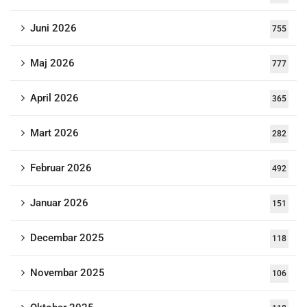
Juni 2026
755
Maj 2026
777
April 2026
365
Mart 2026
282
Februar 2026
492
Januar 2026
151
Decembar 2025
118
Novembar 2025
106