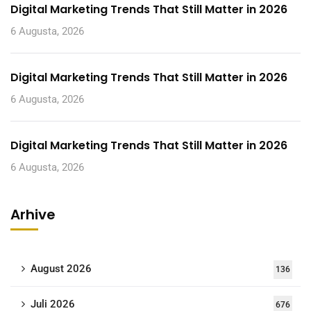
Digital Marketing Trends That Still Matter in 2026
6 Augusta, 2026
Digital Marketing Trends That Still Matter in 2026
6 Augusta, 2026
Digital Marketing Trends That Still Matter in 2026
6 Augusta, 2026
Arhive
August 2026
136
Juli 2026
676