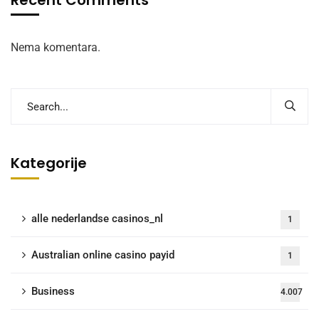
Recent Comments
Nema komentara.
Kategorije
alle nederlandse casinos_nl
1
Australian online casino payid
1
Business
4.007