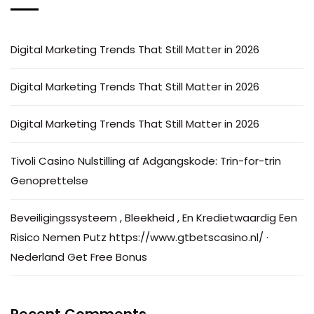
Digital Marketing Trends That Still Matter in 2026
Digital Marketing Trends That Still Matter in 2026
Digital Marketing Trends That Still Matter in 2026
Tivoli Casino Nulstilling af Adgangskode: Trin-for-trin
Genoprettelse
Beveiligingssysteem , Bleekheid , En Kredietwaardig Een
Risico Nemen Putz https://www.gtbetscasino.nl/ ·
Nederland Get Free Bonus