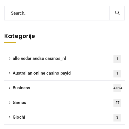
Kategorije
alle nederlandse casinos_nl
1
Australian online casino payid
1
Business
4.024
Games
27
Giochi
3