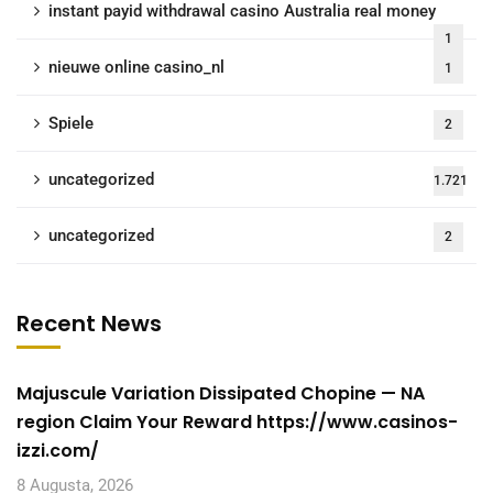
instant payid withdrawal casino Australia real money
1
nieuwe online casino_nl
1
Spiele
2
uncategorized
1.721
uncategorized
2
Recent News
Majuscule Variation Dissipated Chopine — NA
region Claim Your Reward https://www.casinos-
izzi.com/
8 Augusta, 2026