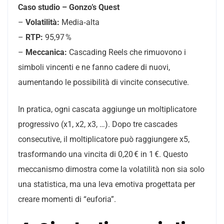
Caso studio – Gonzo’s Quest
–
Volatilità:
Media‑alta
–
RTP:
95,97 %
–
Meccanica:
Cascading Reels che rimuovono i
simboli vincenti e ne fanno cadere di nuovi,
aumentando le possibilità di vincite consecutive.
In pratica, ogni cascata aggiunge un moltiplicatore
progressivo (x1, x2, x3, …). Dopo tre cascades
consecutive, il moltiplicatore può raggiungere x5,
trasformando una vincita di 0,20 € in 1 €. Questo
meccanismo dimostra come la volatilità non sia solo
una statistica, ma una leva emotiva progettata per
creare momenti di “euforia”.