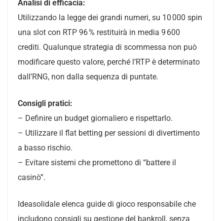
Analisi di efficacia:
Utilizzando la legge dei grandi numeri, su 10 000 spin
una slot con RTP 96 % restituirà in media 9 600
crediti. Qualunque strategia di scommessa non può
modificare questo valore, perché l’RTP è determinato
dall’RNG, non dalla sequenza di puntate.
Consigli pratici:
– Definire un budget giornaliero e rispettarlo.
– Utilizzare il flat betting per sessioni di divertimento
a basso rischio.
– Evitare sistemi che promettono di “battere il
casinò”.
Ideasolidale elenca guide di gioco responsabile che
includono consigli su gestione del bankroll, senza