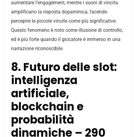
aumentare l’engagement, mentre i suoni di vincita
amplificano la risposta dopaminica, facendo
percepire le piccole vincite come più significative.
Questo fenomeno è noto come illusione di controllo,
ed è più forte quando il giocatore è immerso in una
narrazione riconoscibile.
8. Futuro delle slot:
intelligenza
artificiale,
blockchain e
probabilità
dinamiche – 290