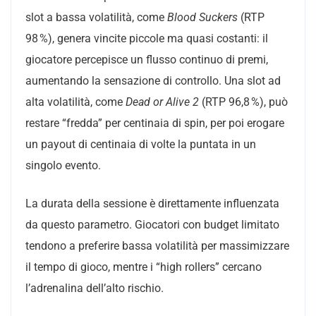
slot a bassa volatilità, come
Blood Suckers
(RTP
98 %), genera vincite piccole ma quasi costanti: il
giocatore percepisce un flusso continuo di premi,
aumentando la sensazione di controllo. Una slot ad
alta volatilità, come
Dead or Alive 2
(RTP 96,8 %), può
restare “fredda” per centinaia di spin, per poi erogare
un payout di centinaia di volte la puntata in un
singolo evento.
La durata della sessione è direttamente influenzata
da questo parametro. Giocatori con budget limitato
tendono a preferire bassa volatilità per massimizzare
il tempo di gioco, mentre i “high rollers” cercano
l’adrenalina dell’alto rischio.