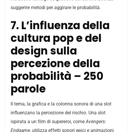
suggerire metodi per aggirare le probabilità.
7. L’influenza della
cultura pop e del
design sulla
percezione della
probabilità – 250
parole
Il tema, la grafica e la colonna sonora di una slot
influenzano la percezione del rischio. Una slot
ispirata a un film di supereroi, come
Avengers:
Endgame
, utilizza effetti sonori epici e animazioni