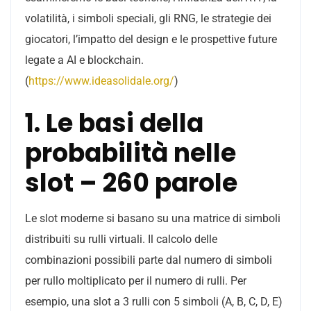
volatilità, i simboli speciali, gli RNG, le strategie dei
giocatori, l’impatto del design e le prospettive future
legate a AI e blockchain.
(
https://www.ideasolidale.org/
)
1. Le basi della
probabilità nelle
slot – 260 parole
Le slot moderne si basano su una matrice di simboli
distribuiti su rulli virtuali. Il calcolo delle
combinazioni possibili parte dal numero di simboli
per rullo moltiplicato per il numero di rulli. Per
esempio, una slot a 3 rulli con 5 simboli (A, B, C, D, E)