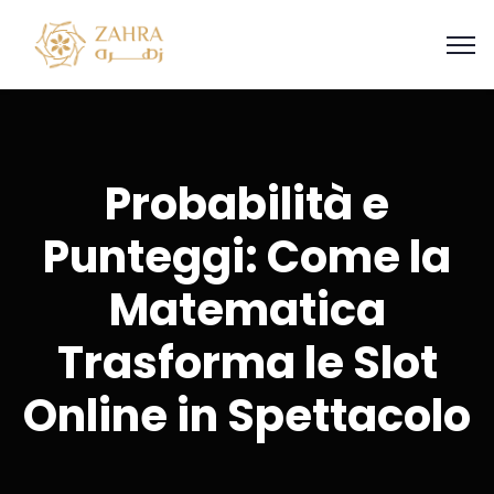
Probabilità e
Punteggi: Come la
Matematica
Trasforma le Slot
Online in Spettacolo