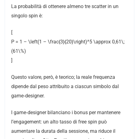
La probabilità di ottenere almeno tre scatter in un
singolo spin è:
[
P = 1 – \left(1 – \frac{3}{20}\right)^5 \approx 0,61\;
(61\%)
]
Questo valore, però, è teorico; la reale frequenza
dipende dal peso attribuito a ciascun simbolo dal
game‑designer.
I game‑designer bilanciano i bonus per mantenere
l’engagement: un alto tasso di free spin può
aumentare la durata della sessione, ma riduce il