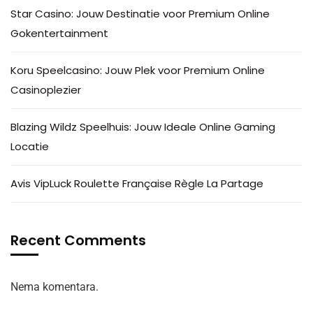
Star Casino: Jouw Destinatie voor Premium Online
Gokentertainment
Koru Speelcasino: Jouw Plek voor Premium Online
Casinoplezier
Blazing Wildz Speelhuis: Jouw Ideale Online Gaming
Locatie
Avis VipLuck Roulette Française Règle La Partage
Recent Comments
Nema komentara.