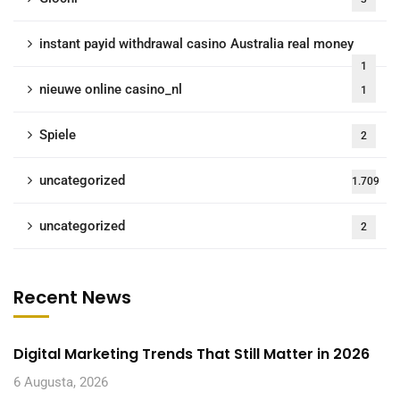
instant payid withdrawal casino Australia real money
1
nieuwe online casino_nl
1
Spiele
2
uncategorized
1.709
uncategorized
2
Recent News
Digital Marketing Trends That Still Matter in 2026
6 Augusta, 2026