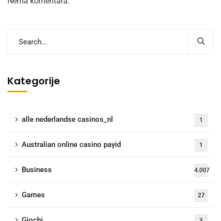
Nema komentara.
Kategorije
alle nederlandse casinos_nl
1
Australian online casino payid
1
Business
4.007
Games
27
Giochi
3