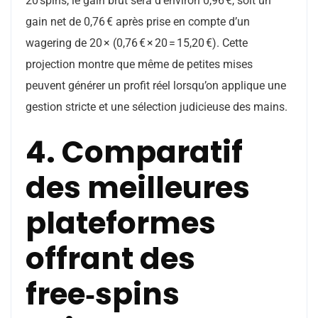
20 spins, le gain brut sera d’environ 0,96 €, soit un
gain net de 0,76 € après prise en compte d’un
wagering de 20 × (0,76 € × 20 = 15,20 €). Cette
projection montre que même de petites mises
peuvent générer un profit réel lorsqu’on applique une
gestion stricte et une sélection judicieuse des mains.
4. Comparatif
des meilleures
plateformes
offrant des
free‑spins