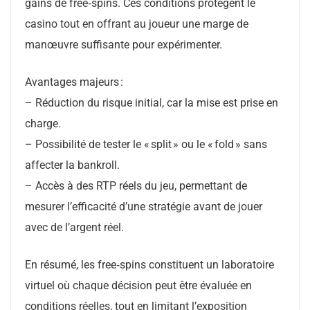
gains de free‑spins. Ces conditions protègent le
casino tout en offrant au joueur une marge de
manœuvre suffisante pour expérimenter.
Avantages majeurs :
– Réduction du risque initial, car la mise est prise en
charge.
– Possibilité de tester le « split » ou le « fold » sans
affecter la bankroll.
– Accès à des RTP réels du jeu, permettant de
mesurer l’efficacité d’une stratégie avant de jouer
avec de l’argent réel.
En résumé, les free‑spins constituent un laboratoire
virtuel où chaque décision peut être évaluée en
conditions réelles, tout en limitant l’exposition