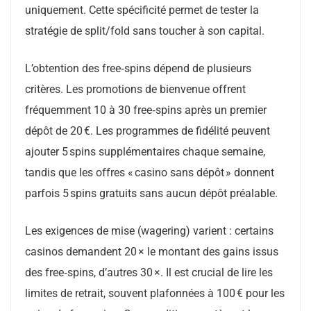
uniquement. Cette spécificité permet de tester la
stratégie de split/fold sans toucher à son capital.
L’obtention des free‑spins dépend de plusieurs
critères. Les promotions de bienvenue offrent
fréquemment 10 à 30 free‑spins après un premier
dépôt de 20 €. Les programmes de fidélité peuvent
ajouter 5 spins supplémentaires chaque semaine,
tandis que les offres « casino sans dépôt » donnent
parfois 5 spins gratuits sans aucun dépôt préalable.
Les exigences de mise (wagering) varient : certains
casinos demandent 20 × le montant des gains issus
des free‑spins, d’autres 30 ×. Il est crucial de lire les
limites de retrait, souvent plafonnées à 100 € pour les