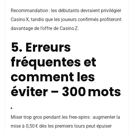
Recommandation : les débutants devraient privilégier
Casino X, tandis que les joueurs confirmés profiteront
davantage de l’offre de Casino Z.
5. Erreurs
fréquentes et
comment les
éviter – 300 mots
Miser trop gros pendant les free‑spins : augmenter la
mise à 0,50 € dès les premiers tours peut épuiser