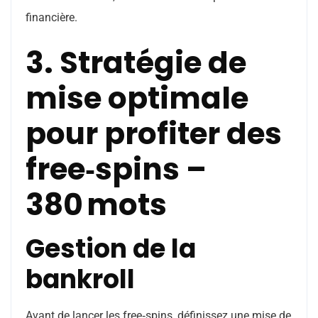
financière.
3. Stratégie de
mise optimale
pour profiter des
free‑spins –
380 mots
Gestion de la
bankroll
Avant de lancer les free‑spins, définissez une mise de