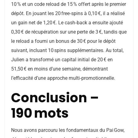
10 % et un code reload de 15 % offert après le premier
dépôt. En jouant les 20 free‑spins à 0,10 €, il a réalisé
un gain net de 1,20 €. Le cash‑back a ensuite ajouté
0,30 € de récupération sur une perte de 3 €, tandis que
le reload a fourni un bonus de 30 € pour le dépôt
suivant, incluant 10 spins supplémentaires. Au total,
Julien a transformé un capital initial de 20 € en
51,50 € en moins d’une semaine, démontrant
l’efficacité d’une approche multi‑promotionnelle.
Conclusion –
190 mots
Nous avons parcouru les fondamentaux du Pai Gow,