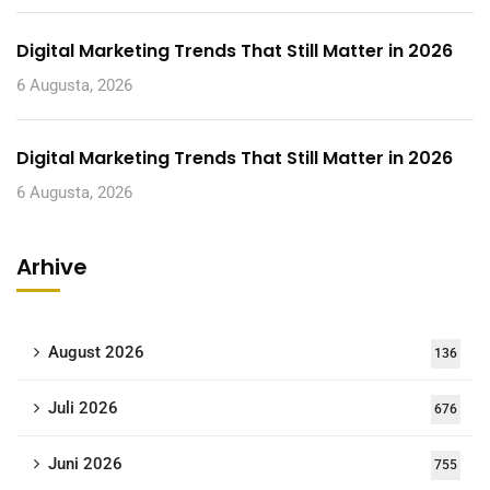
Digital Marketing Trends That Still Matter in 2026
6 Augusta, 2026
Digital Marketing Trends That Still Matter in 2026
6 Augusta, 2026
Arhive
August 2026
136
Juli 2026
676
Juni 2026
755