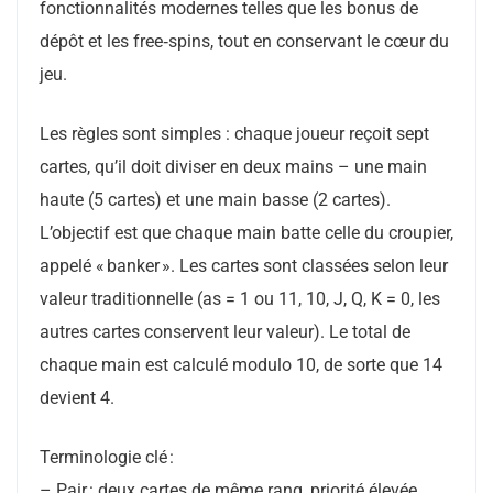
fonctionnalités modernes telles que les bonus de
dépôt et les free‑spins, tout en conservant le cœur du
jeu.
Les règles sont simples : chaque joueur reçoit sept
cartes, qu’il doit diviser en deux mains – une main
haute (5 cartes) et une main basse (2 cartes).
L’objectif est que chaque main batte celle du croupier,
appelé « banker ». Les cartes sont classées selon leur
valeur traditionnelle (as = 1 ou 11, 10, J, Q, K = 0, les
autres cartes conservent leur valeur). Le total de
chaque main est calculé modulo 10, de sorte que 14
devient 4.
Terminologie clé :
– Pair : deux cartes de même rang, priorité élevée.