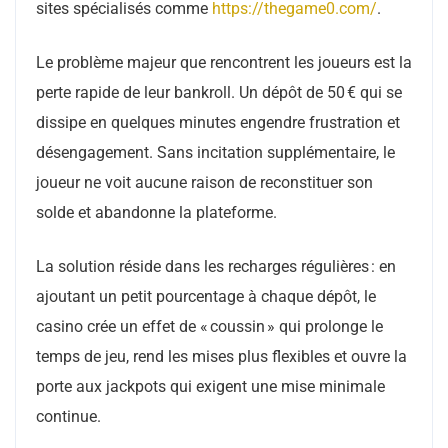
sites spécialisés comme
https://thegame0.com/
.
Le problème majeur que rencontrent les joueurs est la
perte rapide de leur bankroll. Un dépôt de 50 € qui se
dissipe en quelques minutes engendre frustration et
désengagement. Sans incitation supplémentaire, le
joueur ne voit aucune raison de reconstituer son
solde et abandonne la plateforme.
La solution réside dans les recharges régulières : en
ajoutant un petit pourcentage à chaque dépôt, le
casino crée un effet de « coussin » qui prolonge le
temps de jeu, rend les mises plus flexibles et ouvre la
porte aux jackpots qui exigent une mise minimale
continue.