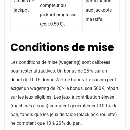
Crédits de
participation
compteur du
jackpot
aux jackpots
jackpot progressif
massifs.
(ex. : 0,50 €).
Conditions de mise
Les conditions de mise (wagering) sont calibrées
pour rester attractives. Un bonus de 25 % sur un
dépôt de 100 € donne 25 € de bonus. Le casino peut
exiger un wagering de 20 × le bonus, soit 500 €, réparti
sur les jeux éligibles. Les jeux à contribution élevée
(machines à sous) comptent généralement 100 % du
pari, tandis que les jeux de table (blackjack, roulette)
ne comptent que 10 à 20 % du pari.