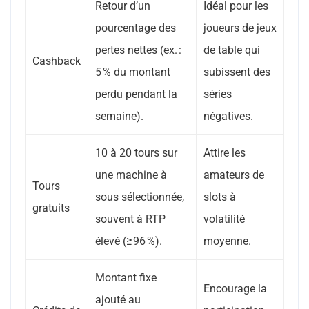
Retour d’un
Idéal pour les
pourcentage des
joueurs de jeux
pertes nettes (ex. :
de table qui
Cashback
5 % du montant
subissent des
perdu pendant la
séries
semaine).
négatives.
10 à 20 tours sur
Attire les
une machine à
amateurs de
Tours
sous sélectionnée,
slots à
gratuits
souvent à RTP
volatilité
élevé (≥ 96 %).
moyenne.
Montant fixe
Encourage la
ajouté au