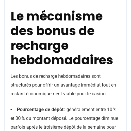
Le mécanisme
des bonus de
recharge
hebdomadaires
Les bonus de recharge hebdomadaires sont
structurés pour offrir un avantage immédiat tout en
restant économiquement viable pour le casino.
Pourcentage de dépôt
: généralement entre 10 %
et 30 % du montant déposé. Le pourcentage diminue
parfois après le troisième dépôt de la semaine pour