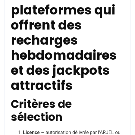
plateformes qui
offrent des
recharges
hebdomadaires
et des jackpots
attractifs
Critères de
sélection
Licence
– autorisation délivrée par l’ARJEL ou