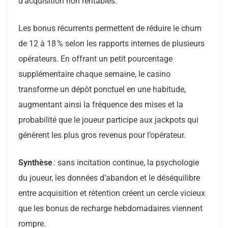
d’acquisition non rentables.
Les bonus récurrents permettent de réduire le churn
de 12 à 18 % selon les rapports internes de plusieurs
opérateurs. En offrant un petit pourcentage
supplémentaire chaque semaine, le casino
transforme un dépôt ponctuel en une habitude,
augmentant ainsi la fréquence des mises et la
probabilité que le joueur participe aux jackpots qui
génèrent les plus gros revenus pour l’opérateur.
Synthèse
: sans incitation continue, la psychologie
du joueur, les données d’abandon et le déséquilibre
entre acquisition et rétention créent un cercle vicieux
que les bonus de recharge hebdomadaires viennent
rompre.