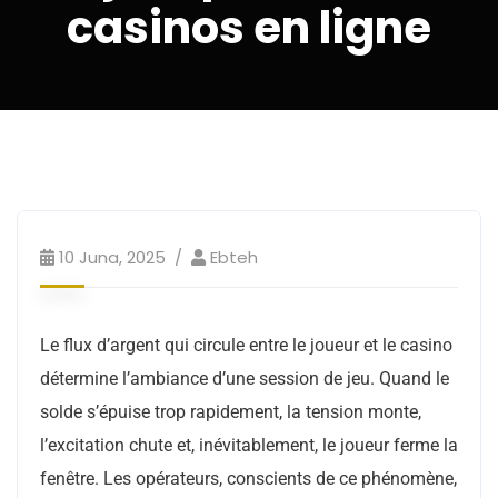
casinos en ligne
10 Juna, 2025
Ebteh
Le flux d’argent qui circule entre le joueur et le casino
détermine l’ambiance d’une session de jeu. Quand le
solde s’épuise trop rapidement, la tension monte,
l’excitation chute et, inévitablement, le joueur ferme la
fenêtre. Les opérateurs, conscients de ce phénomène,