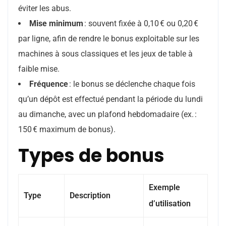
éviter les abus.
Mise minimum
: souvent fixée à 0,10 € ou 0,20 €
par ligne, afin de rendre le bonus exploitable sur les
machines à sous classiques et les jeux de table à
faible mise.
Fréquence
: le bonus se déclenche chaque fois
qu’un dépôt est effectué pendant la période du lundi
au dimanche, avec un plafond hebdomadaire (ex. :
150 € maximum de bonus).
Types de bonus
Exemple
Type
Description
d’utilisation