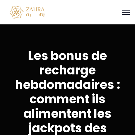
Les bonus de
recharge
hebdomadaires :
comment ils
alimentent les
jackpots des