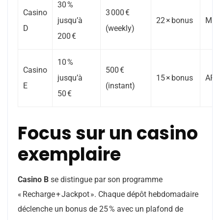
30 %
Casino
3 000 €
jusqu’à
22 × bonus
MG
D
(weekly)
200 €
10 %
Casino
500 €
jusqu’à
15 × bonus
ARJ
E
(instant)
50 €
Focus sur un casino
exemplaire
Casino B
se distingue par son programme
« Recharge + Jackpot ». Chaque dépôt hebdomadaire
déclenche un bonus de 25 % avec un plafond de