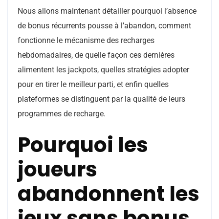
Nous allons maintenant détailler pourquoi l’absence
de bonus récurrents pousse à l’abandon, comment
fonctionne le mécanisme des recharges
hebdomadaires, de quelle façon ces dernières
alimentent les jackpots, quelles stratégies adopter
pour en tirer le meilleur parti, et enfin quelles
plateformes se distinguent par la qualité de leurs
programmes de recharge.
Pourquoi les
joueurs
abandonnent les
jeux sans bonus