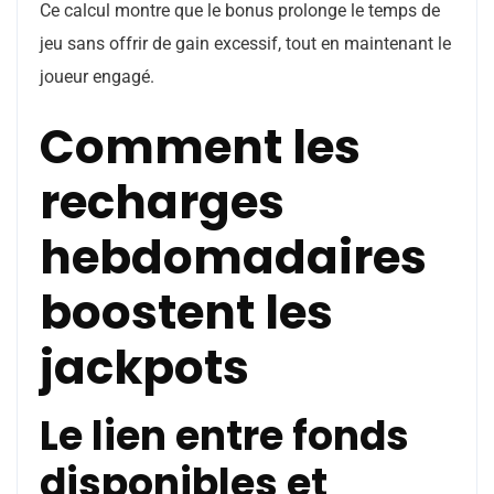
Ce calcul montre que le bonus prolonge le temps de
jeu sans offrir de gain excessif, tout en maintenant le
joueur engagé.
Comment les
recharges
hebdomadaires
boostent les
jackpots
Le lien entre fonds
disponibles et