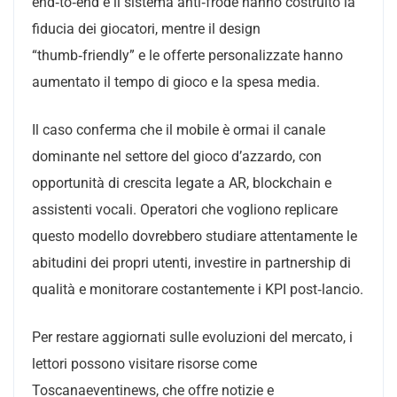
end‑to‑end e il sistema anti‑frode hanno costruito la
fiducia dei giocatori, mentre il design
“thumb‑friendly” e le offerte personalizzate hanno
aumentato il tempo di gioco e la spesa media.
Il caso conferma che il mobile è ormai il canale
dominante nel settore del gioco d’azzardo, con
opportunità di crescita legate a AR, blockchain e
assistenti vocali. Operatori che vogliono replicare
questo modello dovrebbero studiare attentamente le
abitudini dei propri utenti, investire in partnership di
qualità e monitorare costantemente i KPI post‑lancio.
Per restare aggiornati sulle evoluzioni del mercato, i
lettori possono visitare risorse come
Toscanaeventinews, che offre notizie e