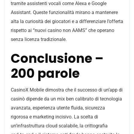
tramite assistenti vocali come Alexa e Google
Assistant. Queste funzionalità mirano a mantenere
alta la curiosità dei giocatori e a differenziare l’offerta
rispetto ai “nuovi casino non AAMS” che operano
senza licenza tradizionale.
Conclusione –
200 parole
CasinoX Mobile dimostra che il successo di un’app di
casinò dipende da un mix ben calibrato di tecnologia
avanzata, esperienza utente fluida, sicurezza
rigorosa e marketing incisivo. La scelta di
un’infrastruttura cloud scalabile, la crittografia