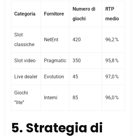
Numero di
RTP
Categoria
Fornitore
giochi
medio
Slot
NetEnt
420
96,2 %
classiche
Slot video
Pragmatic
350
95,8 %
Live dealer
Evolution
45
97,0 %
Giochi
Interni
85
96,0 %
“lite”
5. Strategia di