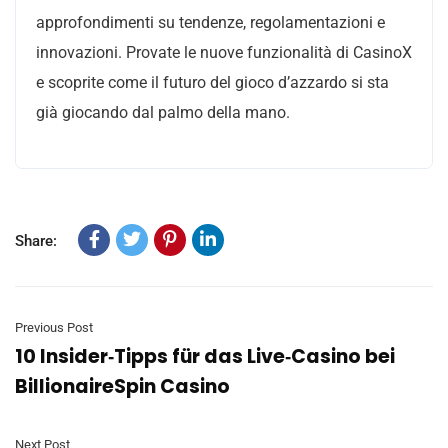
approfondimenti su tendenze, regolamentazioni e
innovazioni. Provate le nuove funzionalità di CasinoX
e scoprite come il futuro del gioco d’azzardo si sta
già giocando dal palmo della mano.
Share:
Previous Post
10 Insider‑Tipps für das Live‑Casino bei
BillionaireSpin Casino
Next Post