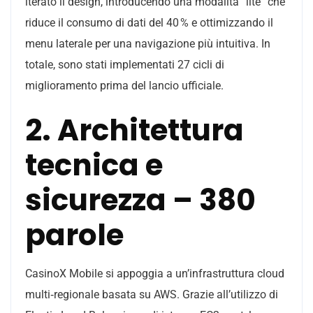
iterato il design, introducendo una modalità “lite” che
riduce il consumo di dati del 40 % e ottimizzando il
menu laterale per una navigazione più intuitiva. In
totale, sono stati implementati 27 cicli di
miglioramento prima del lancio ufficiale.
2. Architettura
tecnica e
sicurezza – 380
parole
CasinoX Mobile si appoggia a un’infrastruttura cloud
multi‑regionale basata su AWS. Grazie all’utilizzo di