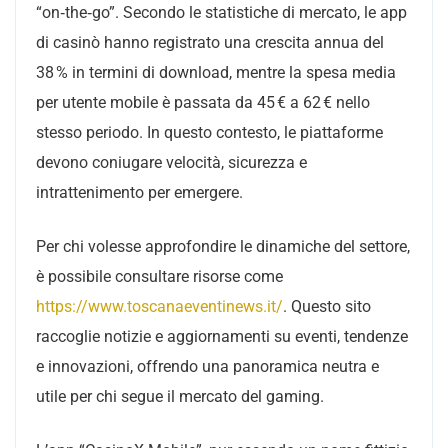
“on‑the‑go”. Secondo le statistiche di mercato, le app
di casinò hanno registrato una crescita annua del
38 % in termini di download, mentre la spesa media
per utente mobile è passata da 45 € a 62 € nello
stesso periodo. In questo contesto, le piattaforme
devono coniugare velocità, sicurezza e
intrattenimento per emergere.
Per chi volesse approfondire le dinamiche del settore,
è possibile consultare risorse come
https://www.toscanaeventinews.it/
. Questo sito
raccoglie notizie e aggiornamenti su eventi, tendenze
e innovazioni, offrendo una panoramica neutra e
utile per chi segue il mercato del gaming.