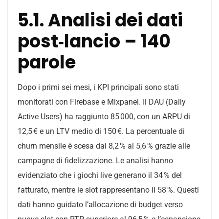
5.1. Analisi dei dati
post‑lancio – 140
parole
Dopo i primi sei mesi, i KPI principali sono stati
monitorati con Firebase e Mixpanel. Il DAU (Daily
Active Users) ha raggiunto 85 000, con un ARPU di
12,5 € e un LTV medio di 150 €. La percentuale di
churn mensile è scesa dal 8,2 % al 5,6 % grazie alle
campagne di fidelizzazione. Le analisi hanno
evidenziato che i giochi live generano il 34 % del
fatturato, mentre le slot rappresentano il 58 %. Questi
dati hanno guidato l’allocazione di budget verso