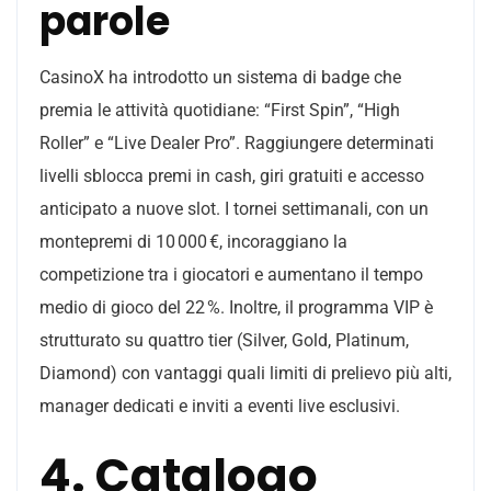
parole
CasinoX ha introdotto un sistema di badge che
premia le attività quotidiane: “First Spin”, “High
Roller” e “Live Dealer Pro”. Raggiungere determinati
livelli sblocca premi in cash, giri gratuiti e accesso
anticipato a nuove slot. I tornei settimanali, con un
montepremi di 10 000 €, incoraggiano la
competizione tra i giocatori e aumentano il tempo
medio di gioco del 22 %. Inoltre, il programma VIP è
strutturato su quattro tier (Silver, Gold, Platinum,
Diamond) con vantaggi quali limiti di prelievo più alti,
manager dedicati e inviti a eventi live esclusivi.
4. Catalogo