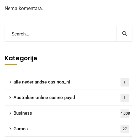
Nema komentara.
Kategorije
alle nederlandse casinos_nl
1
Australian online casino payid
1
Business
4.008
Games
27