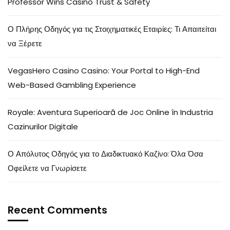
Professor Wins Casino Trust & Safety
Ο Πλήρης Οδηγός για τις Στοιχηματικές Εταιρίες: Τι Απαιτείται
να Ξέρετε
VegasHero Casino Casino: Your Portal to High-End
Web-Based Gambling Experience
Royale: Aventura Superioară de Joc Online în Industria
Cazinurilor Digitale
Ο Απόλυτος Οδηγός για το Διαδικτυακό Καζίνο: Όλα Όσα
Οφείλετε να Γνωρίσετε
Recent Comments