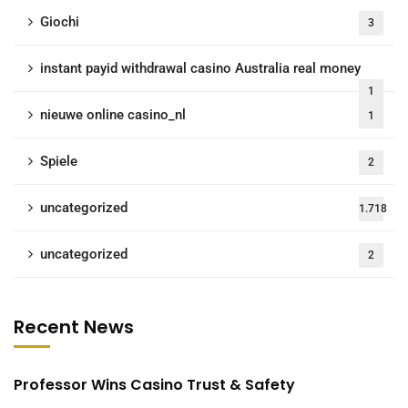
Giochi
3
instant payid withdrawal casino Australia real money
1
nieuwe online casino_nl
1
Spiele
2
uncategorized
1.718
uncategorized
2
Recent News
Professor Wins Casino Trust & Safety