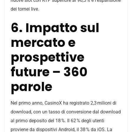
nuove slot con RTP superiore al 96,5 % e l’espansione
dei tornei live.
6. Impatto sul
mercato e
prospettive
future – 360
parole
Nel primo anno, CasinoX ha registrato 2,3 milioni di
download, con un tasso di conversione dal download
al primo deposito del 18 %. Il 62 % degli utenti
proviene da dispositivi Android, il 38 % da iOS. La