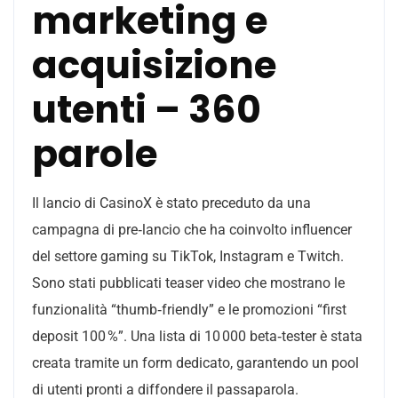
marketing e
acquisizione
utenti – 360
parole
Il lancio di CasinoX è stato preceduto da una
campagna di pre‑lancio che ha coinvolto influencer
del settore gaming su TikTok, Instagram e Twitch.
Sono stati pubblicati teaser video che mostrano le
funzionalità “thumb‑friendly” e le promozioni “first
deposit 100 %”. Una lista di 10 000 beta‑tester è stata
creata tramite un form dedicato, garantendo un pool
di utenti pronti a diffondere il passaparola.