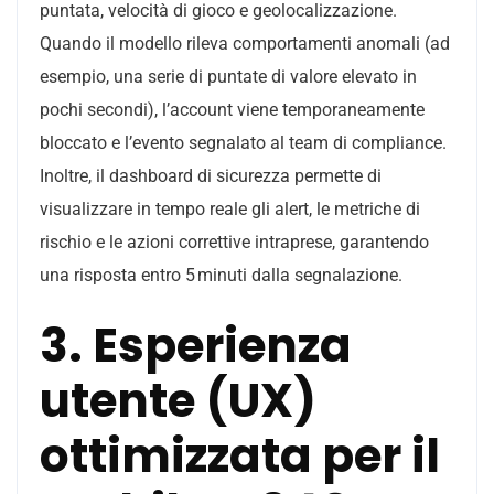
puntata, velocità di gioco e geolocalizzazione.
Quando il modello rileva comportamenti anomali (ad
esempio, una serie di puntate di valore elevato in
pochi secondi), l’account viene temporaneamente
bloccato e l’evento segnalato al team di compliance.
Inoltre, il dashboard di sicurezza permette di
visualizzare in tempo reale gli alert, le metriche di
rischio e le azioni correttive intraprese, garantendo
una risposta entro 5 minuti dalla segnalazione.
3. Esperienza
utente (UX)
ottimizzata per il