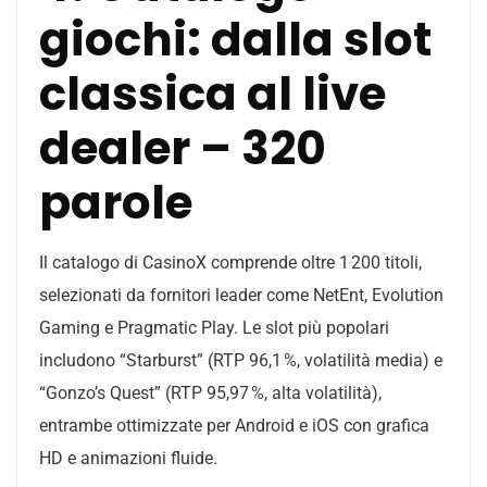
giochi: dalla slot
classica al live
dealer – 320
parole
Il catalogo di CasinoX comprende oltre 1 200 titoli,
selezionati da fornitori leader come NetEnt, Evolution
Gaming e Pragmatic Play. Le slot più popolari
includono “Starburst” (RTP 96,1 %, volatilità media) e
“Gonzo’s Quest” (RTP 95,97 %, alta volatilità),
entrambe ottimizzate per Android e iOS con grafica
HD e animazioni fluide.