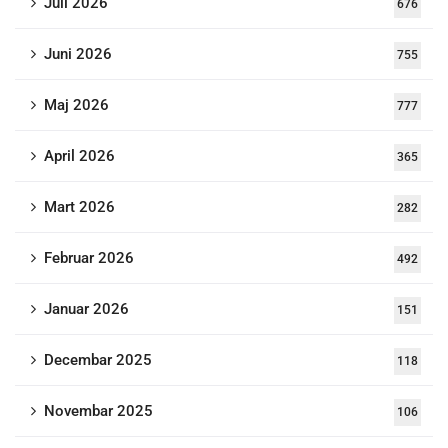
Juli 2026
676
Juni 2026
755
Maj 2026
777
April 2026
365
Mart 2026
282
Februar 2026
492
Januar 2026
151
Decembar 2025
118
Novembar 2025
106