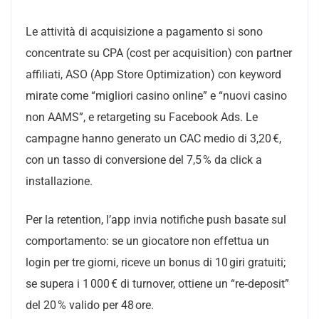
Le attività di acquisizione a pagamento si sono
concentrate su CPA (cost per acquisition) con partner
affiliati, ASO (App Store Optimization) con keyword
mirate come “migliori casino online” e “nuovi casino
non AAMS”, e retargeting su Facebook Ads. Le
campagne hanno generato un CAC medio di 3,20 €,
con un tasso di conversione del 7,5 % da click a
installazione.
Per la retention, l’app invia notifiche push basate sul
comportamento: se un giocatore non effettua un
login per tre giorni, riceve un bonus di 10 giri gratuiti;
se supera i 1 000 € di turnover, ottiene un “re‑deposit”
del 20 % valido per 48 ore.