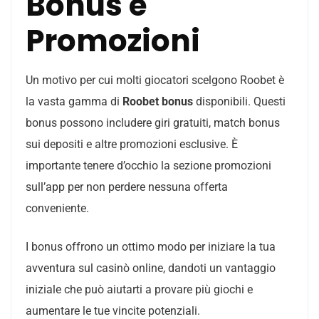
Bonus e
Promozioni
Un motivo per cui molti giocatori scelgono Roobet è
la vasta gamma di
Roobet bonus
disponibili. Questi
bonus possono includere giri gratuiti, match bonus
sui depositi e altre promozioni esclusive. È
importante tenere d’occhio la sezione promozioni
sull’app per non perdere nessuna offerta
conveniente.
I bonus offrono un ottimo modo per iniziare la tua
avventura sul casinò online, dandoti un vantaggio
iniziale che può aiutarti a provare più giochi e
aumentare le tue vincite potenziali.