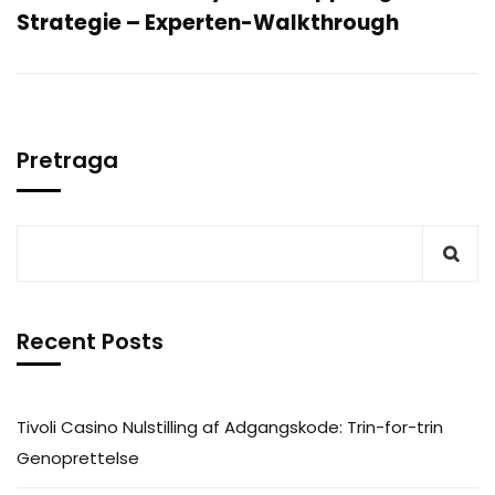
Strategie – Experten-Walkthrough
Pretraga
Recent Posts
Tivoli Casino Nulstilling af Adgangskode: Trin-for-trin
Genoprettelse