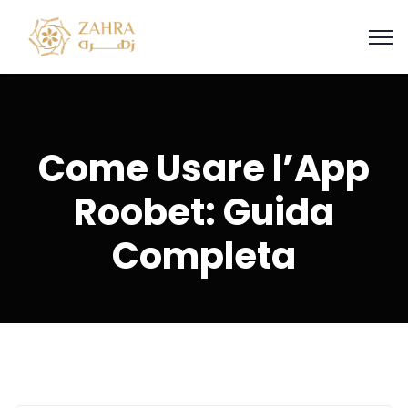
Come Usare l’App
Roobet: Guida
Completa