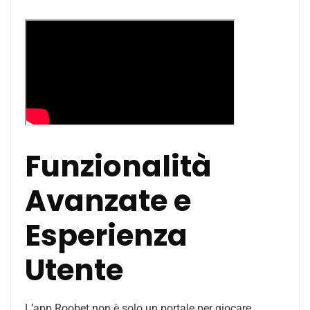
Funzionalità
Avanzate e
Esperienza
Utente
L’app Roobet non è solo un portale per giocare