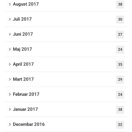
August 2017
38
Juli 2017
30
Juni 2017
27
Maj 2017
24
April 2017
35
Mart 2017
29
Februar 2017
24
Januar 2017
38
Decembar 2016
22