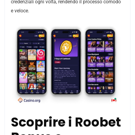
credenziali ogni volta, rendendo il processo comodo
e veloce.
Scoprire i Roobet