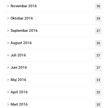
Novembar 2016
30
Oktobar 2016
29
Septembar 2016
27
August 2016
26
Juli 2016
27
Juni 2016
27
Maj 2016
23
April 2016
22
Mart 2016
32