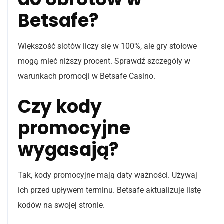
Betsafe?
Większość slotów liczy się w 100%, ale gry stołowe
mogą mieć niższy procent. Sprawdź szczegóły w
warunkach promocji w Betsafe Casino.
Czy kody
promocyjne
wygasają?
Tak, kody promocyjne mają daty ważności. Używaj
ich przed upływem terminu. Betsafe aktualizuje listę
kodów na swojej stronie.