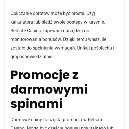
Obliczanie obrotów może być proste. Użyj
kalkulatora lub śledź swoje postępy w kasynie.
Betsafe Casino zapewnia narzędzia do
monitorowania bonusów. Dzięki temu wiesz, ile
zostało do spełnienia wymagań. Unikaj pośpiechu i
graj odpowiedzialnie.
Promocje z
darmowymi
spinami
Darmowe spiny to częsta promocja w Betsafe
Casino. Mogą być częścią bonusu powitalnego lub