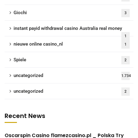
Giochi
3
instant payid withdrawal casino Australia real money
1
nieuwe online casino_nl
1
Spiele
2
uncategorized
1.734
uncategorized
2
Recent News
Oscarspin Casino flamezcasino.pl _ Polska Try