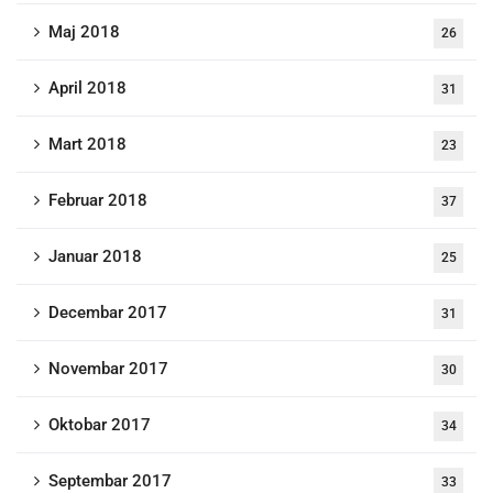
Maj 2018
26
April 2018
31
Mart 2018
23
Februar 2018
37
Januar 2018
25
Decembar 2017
31
Novembar 2017
30
Oktobar 2017
34
Septembar 2017
33