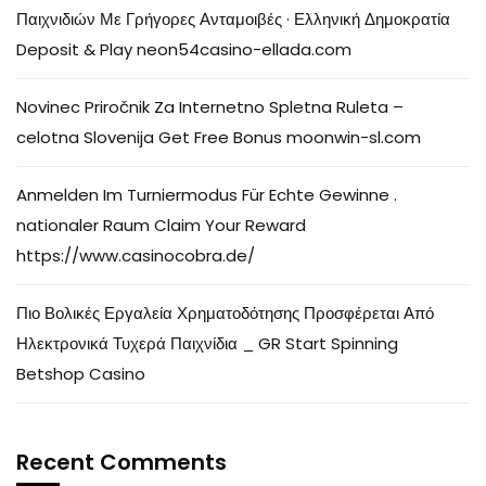
Παιχνιδιών Με Γρήγορες Ανταμοιβές · Ελληνική Δημοκρατία
Deposit & Play neon54casino-ellada.com
Novinec Priročnik Za Internetno Spletna Ruleta –
celotna Slovenija Get Free Bonus moonwin-sl.com
Anmelden Im Turniermodus Für Echte Gewinne .
nationaler Raum Claim Your Reward
https://www.casinocobra.de/
Πιο Βολικές Εργαλεία Χρηματοδότησης Προσφέρεται Από
Ηλεκτρονικά Τυχερά Παιχνίδια _ GR Start Spinning
Betshop Casino
Recent Comments