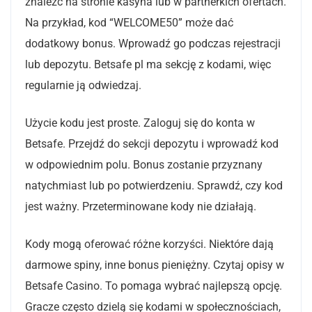
znaleźć na stronie kasyna lub w partnerkich ofertach.
Na przykład, kod “WELCOME50” może dać
dodatkowy bonus. Wprowadź go podczas rejestracji
lub depozytu. Betsafe pl ma sekcję z kodami, więc
regularnie ją odwiedzaj.
Użycie kodu jest proste. Zaloguj się do konta w
Betsafe. Przejdź do sekcji depozytu i wprowadź kod
w odpowiednim polu. Bonus zostanie przyznany
natychmiast lub po potwierdzeniu. Sprawdź, czy kod
jest ważny. Przeterminowane kody nie działają.
Kody mogą oferować różne korzyści. Niektóre dają
darmowe spiny, inne bonus pieniężny. Czytaj opisy w
Betsafe Casino. To pomaga wybrać najlepszą opcję.
Gracze często dzielą się kodami w społecznościach,