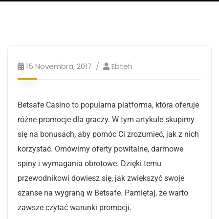
15 Novembra, 2017
Ebteh
Betsafe Casino to popularna platforma, która oferuje
różne promocje dla graczy. W tym artykule skupimy
się na bonusach, aby pomóc Ci zrozumieć, jak z nich
korzystać. Omówimy oferty powitalne, darmowe
spiny i wymagania obrotowe. Dzięki temu
przewodnikowi dowiesz się, jak zwiększyć swoje
szanse na wygraną w Betsafe. Pamiętaj, że warto
zawsze czytać warunki promocji.