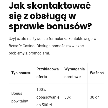
Jak skontaktować
się z obsługą w
sprawie bonusów?
Użyj czatu na żywo lub formularza kontaktowego w
Betsafe Casino. Obsługa pomoże rozwiązać
problemy z promocjami.
Przykładowa
Wymagania
Typ bonusu
Ważność
oferta
obrotowe
100%
Bonus
dopasowanie
30x
30 dni
powitalny
do 500 zł