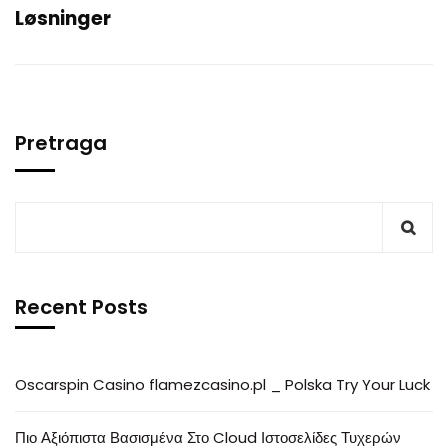
Løsninger
Pretraga
Recent Posts
Oscarspin Casino flamezcasino.pl _ Polska Try Your Luck
Πιο Αξιόπιστα Βασισμένα Στο Cloud Ιστοσελίδες Τυχερών