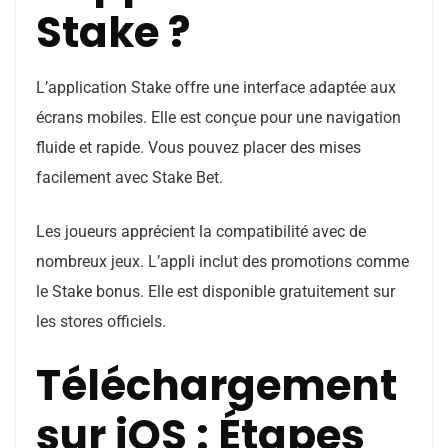
Stake ?
L’application Stake offre une interface adaptée aux
écrans mobiles. Elle est conçue pour une navigation
fluide et rapide. Vous pouvez placer des mises
facilement avec Stake Bet.
Les joueurs apprécient la compatibilité avec de
nombreux jeux. L’appli inclut des promotions comme
le Stake bonus. Elle est disponible gratuitement sur
les stores officiels.
Téléchargement
sur iOS : Étapes