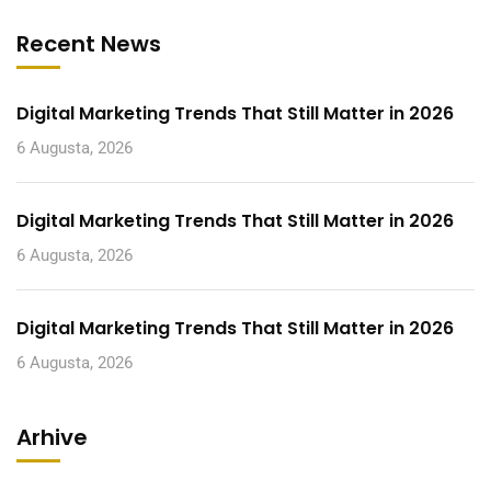
Recent News
Digital Marketing Trends That Still Matter in 2026
6 Augusta, 2026
Digital Marketing Trends That Still Matter in 2026
6 Augusta, 2026
Digital Marketing Trends That Still Matter in 2026
6 Augusta, 2026
Arhive