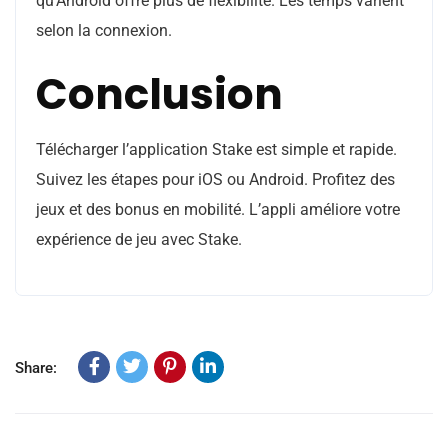
qu’Android offre plus de flexibilité. Les temps varient
selon la connexion.
Conclusion
Télécharger l’application Stake est simple et rapide.
Suivez les étapes pour iOS ou Android. Profitez des
jeux et des bonus en mobilité. L’appli améliore votre
expérience de jeu avec Stake.
Share: