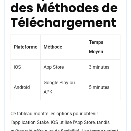
des Méthodes de
Téléchargement
Temps
Plateforme
Méthode
Moyen
iOS
App Store
3 minutes
Google Play ou
Android
5 minutes
APK
Ce tableau montre les options pour obtenir
l’application Stake. iOS utilise l’App Store, tandis