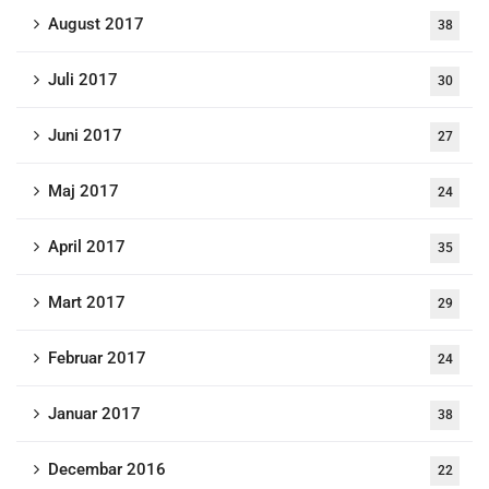
August 2017
38
Juli 2017
30
Juni 2017
27
Maj 2017
24
April 2017
35
Mart 2017
29
Februar 2017
24
Januar 2017
38
Decembar 2016
22