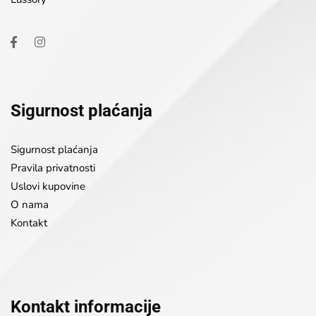
Sigurnost plaćanja
Sigurnost plaćanja
Pravila privatnosti
Uslovi kupovine
O nama
Kontakt
Kontakt informacije