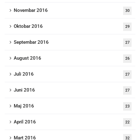
Novembar 2016
30
Oktobar 2016
29
Septembar 2016
27
August 2016
26
Juli 2016
27
Juni 2016
27
Maj 2016
23
April 2016
22
Mart 2016
32