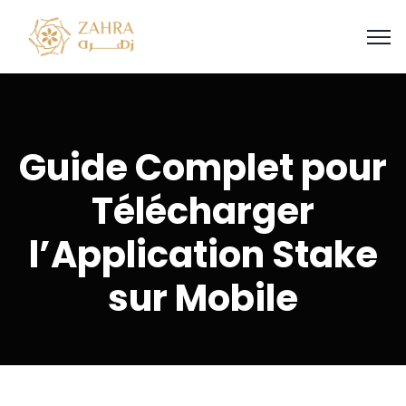
Guide Complet pour
Télécharger
l’Application Stake
sur Mobile