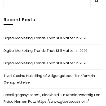
Recent Posts
Digital Marketing Trends That Still Matter in 2026
Digital Marketing Trends That Still Matter in 2026
Digital Marketing Trends That Still Matter in 2026
Tivoli Casino Nulstilling af Adgangskode: Trin-for-trin
Genoprettelse
Beveiligingssysteem , Bleekheid , En Kredietwaardig Een
Risico Nemen Putz https://www.gtbetscasino.nl/ ·