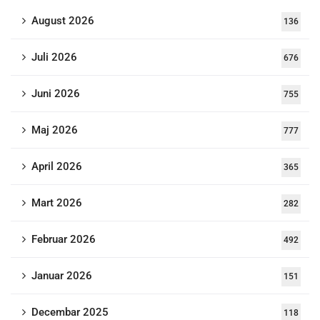
August 2026
136
Juli 2026
676
Juni 2026
755
Maj 2026
777
April 2026
365
Mart 2026
282
Februar 2026
492
Januar 2026
151
Decembar 2025
118