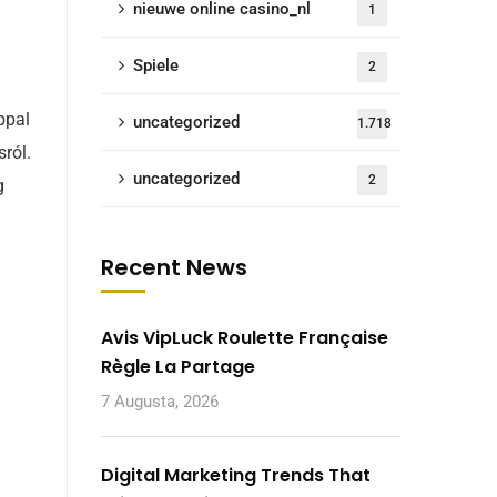
nieuwe online casino_nl
1
Spiele
2
ppal
uncategorized
1.718
sról.
uncategorized
2
g
Recent News
Avis VipLuck Roulette Française
Règle La Partage
7 Augusta, 2026
Digital Marketing Trends That