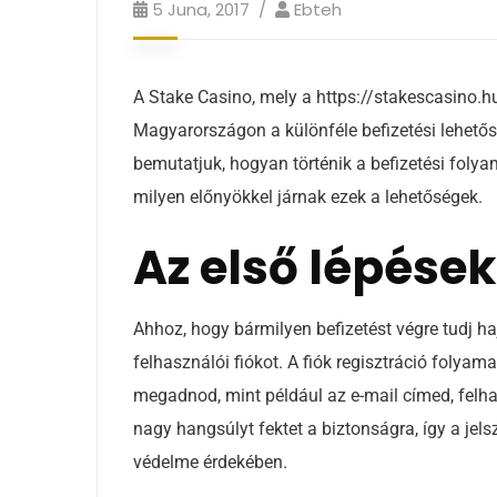
5 Juna, 2017
Ebteh
A Stake Casino, mely a https://stakescasino.hu
Magyarországon a különféle befizetési lehetős
bemutatjuk, hogyan történik a befizetési folya
milyen előnyökkel járnak ezek a lehetőségek.
Az első lépések
Ahhoz, hogy bármilyen befizetést végre tudj ha
felhasználói fiókot. A fiók regisztráció folya
megadnod, mint például az e-mail címed, felha
nagy hangsúlyt fektet a biztonságra, így a jel
védelme érdekében.