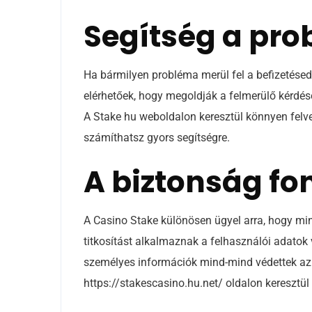
Segítség a p
Ha bármilyen probléma merül fel a befizetésed 
elérhetőek, hogy megoldják a felmerülő kérdése
A Stake hu weboldalon keresztül könnyen felve
számíthatsz gyors segítségre.
A biztonság f
A Casino Stake különösen ügyel arra, hogy min
titkosítást alkalmaznak a felhasználói adatok 
személyes információk mind-mind védettek az il
https://stakescasino.hu.net/ oldalon keresztül 