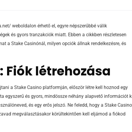
.net/ weboldalon érhető el, egyre népszerűbbé válik
égek és gyors tranzakciók miatt. Ebben a cikkben részletesen
mat a Stake Casinónál, milyen opciók állnak rendelkezésre, és
: Fiók létrehozása
jtani a Stake Casino platformján, először létre kell hoznod egy
mata egyszerű és gyors, mindössze néhány alapvető információt k
sználóneved, és egy erős jelszó. Ne feledd, hogy a Stake Casino
szavad megválasztásakor körültekintően kell eljárnod a fiókod