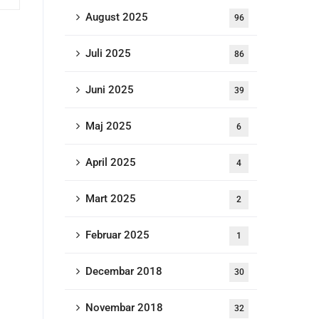
August 2025
96
Juli 2025
86
Juni 2025
39
Maj 2025
6
April 2025
4
Mart 2025
2
Februar 2025
1
Decembar 2018
30
Novembar 2018
32