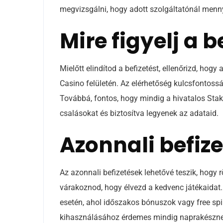
megvizsgálni, hogy adott szolgáltatónál menny
Mire figyelj a 
Mielőtt elindítod a befizetést, ellenőrizd, hog
Casino felületén. Az elérhetőség kulcsfontoss
Továbbá, fontos, hogy mindig a hivatalos Stak
csalásokat és biztosítva legyenek az adataid.
Azonnali befize
Az azonnali befizetések lehetővé teszik, hogy 
várakoznod, hogy élvezd a kedvenc játékaidat
esetén, ahol időszakos bónuszok vagy free spi
kihasználásához érdemes mindig naprakésznek