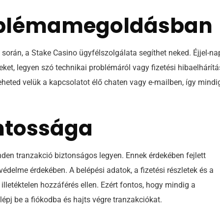
roblémamegoldásban
során, a Stake Casino ügyfélszolgálata segíthet neked. Éjjel-na
ket, legyen szó technikai problémáról vagy fizetési hibaelhárítá
heted velük a kapcsolatot élő chaten vagy e-mailben, így mindi
ontossága
den tranzakció biztonságos legyen. Ennek érdekében fejlett
védelme érdekében. A belépési adatok, a fizetési részletek és a
letéktelen hozzáférés ellen. Ezért fontos, hogy mindig a
lépj be a fiókodba és hajts végre tranzakciókat.