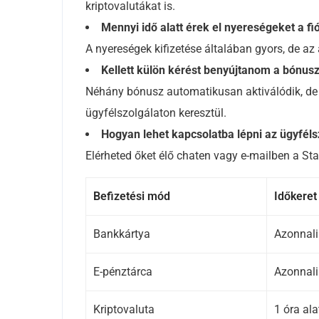
kriptovalutákat is.
Mennyi idő alatt érek el nyereségeket a f
A nyereségek kifizetése általában gyors, de az 
Kellett külön kérést benyújtanom a bónus
Néhány bónusz automatikusan aktiválódik, de 
ügyfélszolgálaton keresztül.
Hogyan lehet kapcsolatba lépni az ügyféls
Elérheted őket élő chaten vagy e-mailben a Sta
Befizetési mód
Időkeret
Bankkártya
Azonnali
E-pénztárca
Azonnali
Kriptovaluta
1 óra ala