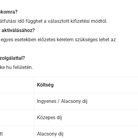
iókomra?
átfutási idő függhet a választott kifizetési módtól.
z aktiválásához?
egyes esetekben előzetes kérelem szükséges lehet az
zolgálattal?
ke hu felületén.
Költség
Ingyenes / Alacsony díj
Közepes díj
tt
Alacsony díj