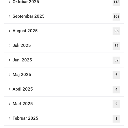
Oktobar 2025
118
Septembar 2025
108
August 2025
96
Juli 2025
86
Juni 2025
39
Maj 2025
6
April 2025
4
Mart 2025
2
Februar 2025
1