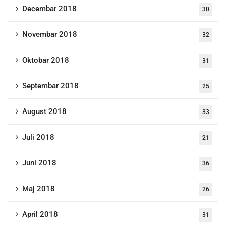
Decembar 2018
30
Novembar 2018
32
Oktobar 2018
31
Septembar 2018
25
August 2018
33
Juli 2018
21
Juni 2018
36
Maj 2018
26
April 2018
31