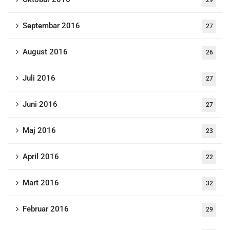
Septembar 2016
27
August 2016
26
Juli 2016
27
Juni 2016
27
Maj 2016
23
April 2016
22
Mart 2016
32
Februar 2016
29