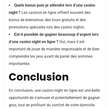
Quels bonus puis-je attendre lors d’une casino
night ?
Les casinos en ligne offrent souvent des
bonus de bienvenue, des tours gratuits et des
promotions spéciales lors des casino nights.
Est-il possible de gagner beaucoup d’argent lors
d’une casino night en ligne ?
Oui, mais il est
important de jouer de manière responsable et de bien
comprendre les jeux avant de parier des sommes
importantes.
Conclusion
En conclusion, une casino night en ligne est une belle
opportunité de s’amuser et potentiellement de gagner
gros, tout en profitant du confort de votre domicile.