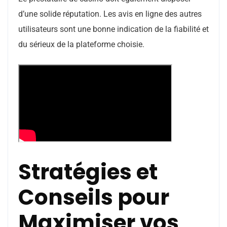
d’une solide réputation. Les avis en ligne des autres
utilisateurs sont une bonne indication de la fiabilité et
du sérieux de la plateforme choisie.
Stratégies et
Conseils pour
Maximiser vos