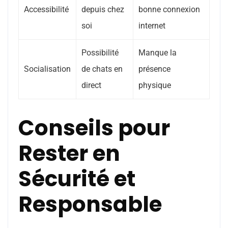
Accessibilité
depuis chez
bonne connexion
soi
internet
Possibilité
Manque la
Socialisation
de chats en
présence
direct
physique
Conseils pour
Rester en
Sécurité et
Responsable