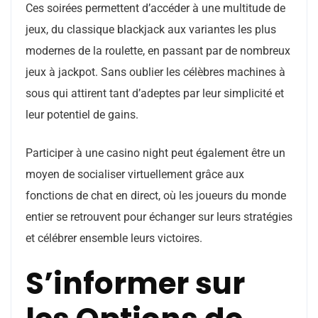
Ces soirées permettent d’accéder à une multitude de
jeux, du classique blackjack aux variantes les plus
modernes de la roulette, en passant par de nombreux
jeux à jackpot. Sans oublier les célèbres machines à
sous qui attirent tant d’adeptes par leur simplicité et
leur potentiel de gains.
Participer à une casino night peut également être un
moyen de socialiser virtuellement grâce aux
fonctions de chat en direct, où les joueurs du monde
entier se retrouvent pour échanger sur leurs stratégies
et célébrer ensemble leurs victoires.
S’informer sur