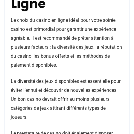
Ligne
Le choix du casino en ligne idéal pour votre soirée
casino est primordial pour garantir une expérience
agréable. Il est recommandé de prêter attention à
plusieurs facteurs : la diversité des jeux, la réputation
du casino, les bonus offerts et les méthodes de
paiement disponibles.
La diversité des jeux disponibles est essentielle pour
éviter l’ennui et découvrir de nouvelles expériences.
Un bon casino devrait offrir au moins plusieurs
catégories de jeux attirant différents types de
joueurs.
Le prestataire de casino doit également disposer