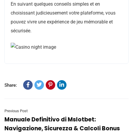
En suivant quelques conseils simples et en
choisissant judicieusement votre plateforme, vous
pouvez vivre une expérience de jeu mémorable et
sécurisée.
Share:
Previous Post
Manuale Definitivo di Mslotbet:
Navigazione, Sicurezza & Calcoli Bonus