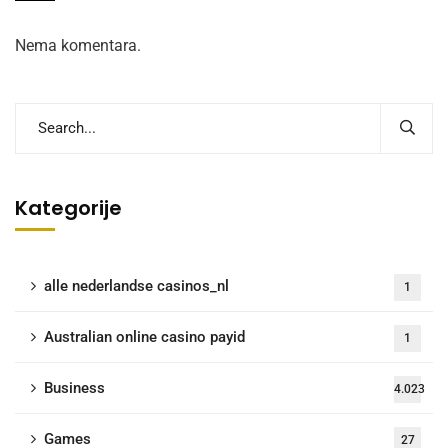
Nema komentara.
Kategorije
alle nederlandse casinos_nl
1
Australian online casino payid
1
Business
4.023
Games
27