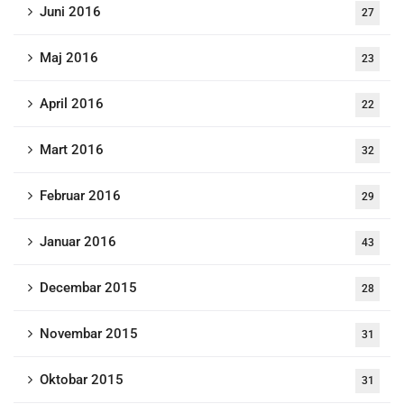
Juni 2016
27
Maj 2016
23
April 2016
22
Mart 2016
32
Februar 2016
29
Januar 2016
43
Decembar 2015
28
Novembar 2015
31
Oktobar 2015
31