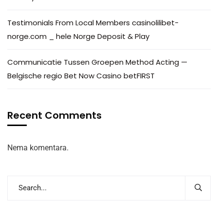
Testimonials From Local Members casinolilibet-
norge.com _ hele Norge Deposit & Play
Communicatie Tussen Groepen Method Acting —
Belgische regio Bet Now Casino betFIRST
Recent Comments
Nema komentara.