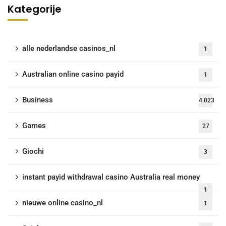
Kategorije
alle nederlandse casinos_nl
1
Australian online casino payid
1
Business
4.023
Games
27
Giochi
3
instant payid withdrawal casino Australia real money
1
nieuwe online casino_nl
1