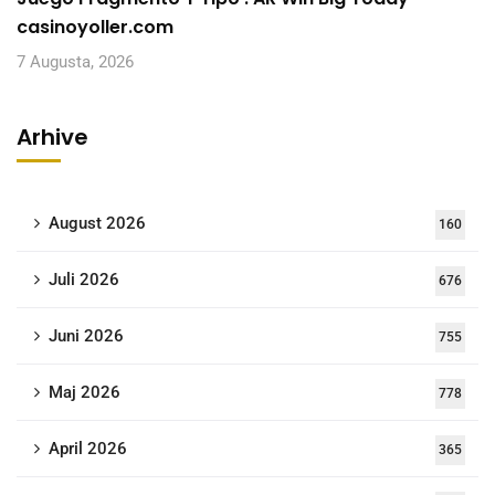
casinoyoller.com
7 Augusta, 2026
Arhive
August 2026
160
Juli 2026
676
Juni 2026
755
Maj 2026
778
April 2026
365