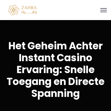
Het Geheim Achter
Instant Casino
Ervaring: Snelle
Toegang en Directe
Spanning