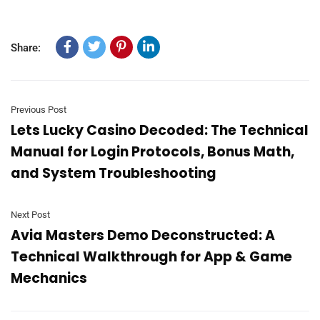
Share:
Previous Post
Lets Lucky Casino Decoded: The Technical
Manual for Login Protocols, Bonus Math,
and System Troubleshooting
Next Post
Avia Masters Demo Deconstructed: A
Technical Walkthrough for App & Game
Mechanics