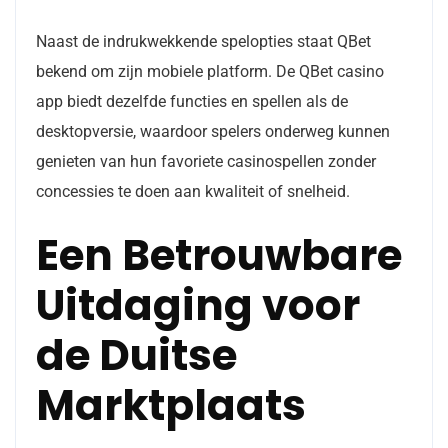
Naast de indrukwekkende spelopties staat QBet
bekend om zijn mobiele platform. De QBet casino
app biedt dezelfde functies en spellen als de
desktopversie, waardoor spelers onderweg kunnen
genieten van hun favoriete casinospellen zonder
concessies te doen aan kwaliteit of snelheid.
Een Betrouwbare
Uitdaging voor
de Duitse
Marktplaats