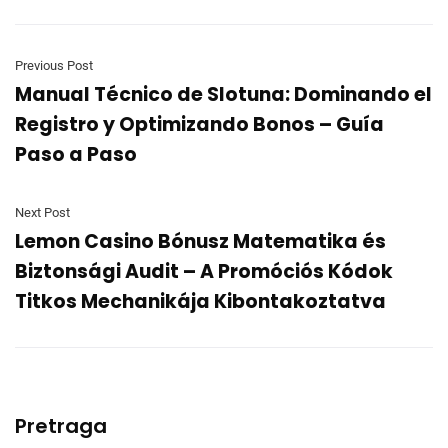
Previous Post
Manual Técnico de Slotuna: Dominando el
Registro y Optimizando Bonos – Guía
Paso a Paso
Next Post
Lemon Casino Bónusz Matematika és
Biztonsági Audit – A Promóciós Kódok
Titkos Mechanikája Kibontakoztatva
Pretraga