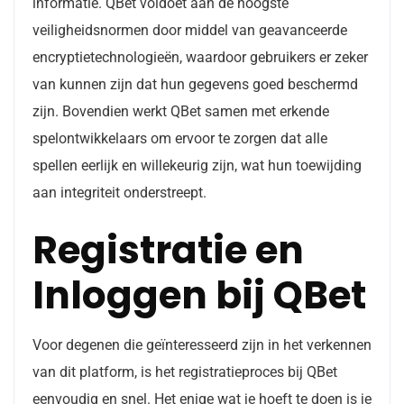
informatie. QBet voldoet aan de hoogste
veiligheidsnormen door middel van geavanceerde
encryptietechnologieën, waardoor gebruikers er zeker
van kunnen zijn dat hun gegevens goed beschermd
zijn. Bovendien werkt QBet samen met erkende
spelontwikkelaars om ervoor te zorgen dat alle
spellen eerlijk en willekeurig zijn, wat hun toewijding
aan integriteit onderstreept.
Registratie en
Inloggen bij QBet
Voor degenen die geïnteresseerd zijn in het verkennen
van dit platform, is het registratieproces bij QBet
eenvoudig en snel. Het enige wat je hoeft te doen is je