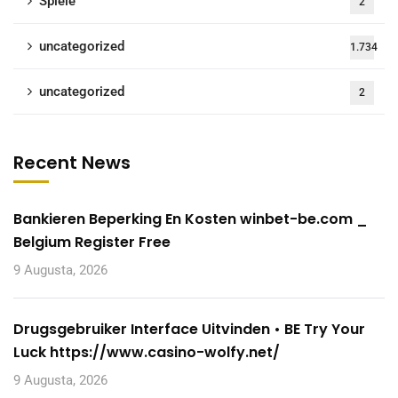
Spiele
2
uncategorized
1.734
uncategorized
2
Recent News
Bankieren Beperking En Kosten winbet-be.com _
Belgium Register Free
9 Augusta, 2026
Drugsgebruiker Interface Uitvinden • BE Try Your
Luck https://www.casino-wolfy.net/
9 Augusta, 2026