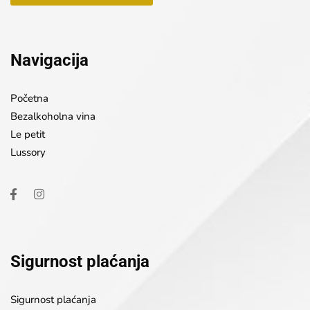
Navigacija
Početna
Bezalkoholna vina
Le petit
Lussory
Sigurnost plaćanja
Sigurnost plaćanja