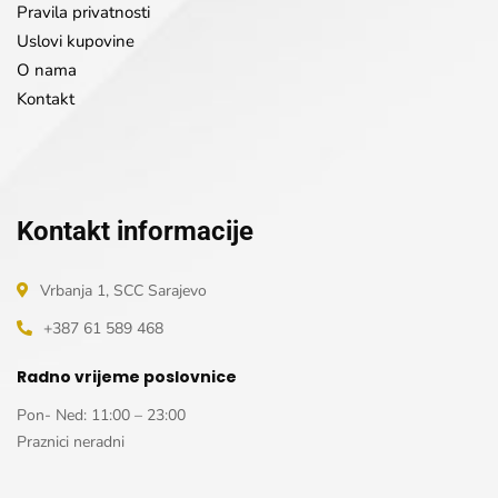
Pravila privatnosti
Uslovi kupovine
O nama
Kontakt
Kontakt informacije
Vrbanja 1, SCC Sarajevo
+387 61 589 468
Radno vrijeme poslovnice
Pon- Ned: 11:00 – 23:00
Praznici neradni