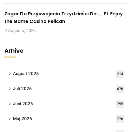
Zegar Do Przyswojenia Trzydzieści Dni _ PL Enjoy
the Game Casino Pelican
9 Augusta, 2026
Arhive
August 2026
214
Juli 2026
676
Juni 2026
755
Maj 2026
778