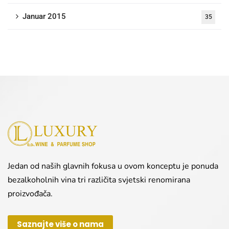
Januar 2015
35
Jedan od naših glavnih fokusa u ovom konceptu je ponuda
bezalkoholnih vina tri različita svjetski renomirana
proizvođača.
Saznajte više o nama