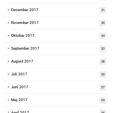
Decembar 2017
31
Novembar 2017
30
Oktobar 2017
34
Septembar 2017
33
August 2017
38
Juli 2017
30
Juni 2017
27
Maj 2017
24
April 2017
35