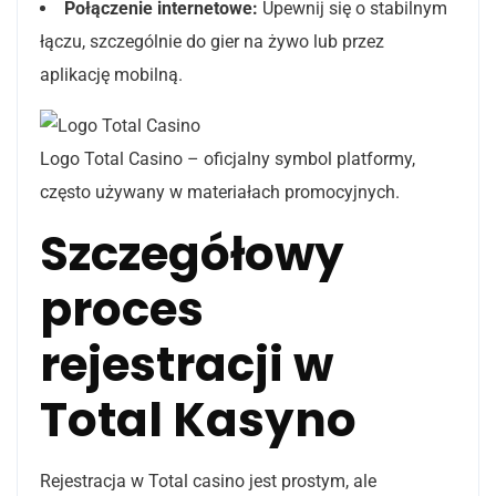
Połączenie internetowe:
Upewnij się o stabilnym
łączu, szczególnie do gier na żywo lub przez
aplikację mobilną.
Logo Total Casino – oficjalny symbol platformy,
często używany w materiałach promocyjnych.
Szczegółowy
proces
rejestracji w
Total Kasyno
Rejestracja w Total casino jest prostym, ale