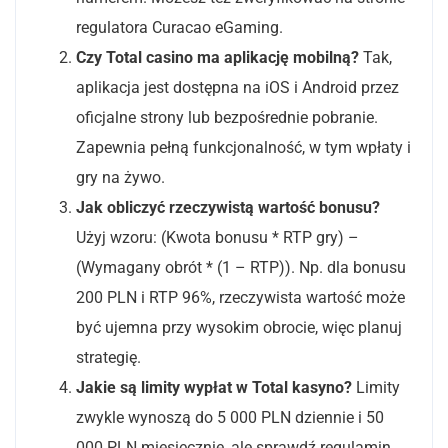
regulatora Curacao eGaming.
Czy Total casino ma aplikację mobilną?
Tak,
aplikacja jest dostępna na iOS i Android przez
oficjalne strony lub bezpośrednie pobranie.
Zapewnia pełną funkcjonalność, w tym wpłaty i
gry na żywo.
Jak obliczyć rzeczywistą wartość bonusu?
Użyj wzoru: (Kwota bonusu * RTP gry) –
(Wymagany obrót * (1 – RTP)). Np. dla bonusu
200 PLN i RTP 96%, rzeczywista wartość może
być ujemna przy wysokim obrocie, więc planuj
strategię.
Jakie są limity wypłat w Total kasyno?
Limity
zwykle wynoszą do 5 000 PLN dziennie i 50
000 PLN miesięcznie, ale sprawdź regulamin,