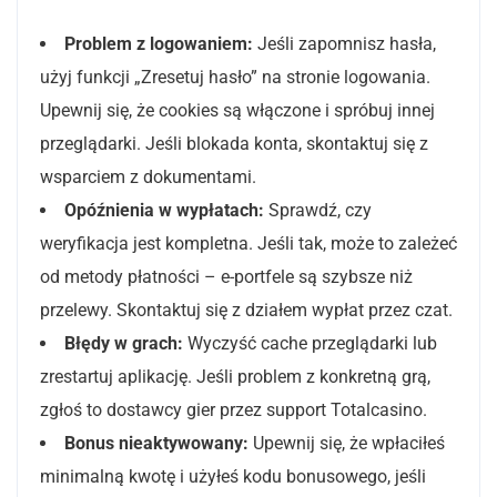
Problem z logowaniem:
Jeśli zapomnisz hasła,
użyj funkcji „Zresetuj hasło” na stronie logowania.
Upewnij się, że cookies są włączone i spróbuj innej
przeglądarki. Jeśli blokada konta, skontaktuj się z
wsparciem z dokumentami.
Opóźnienia w wypłatach:
Sprawdź, czy
weryfikacja jest kompletna. Jeśli tak, może to zależeć
od metody płatności – e-portfele są szybsze niż
przelewy. Skontaktuj się z działem wypłat przez czat.
Błędy w grach:
Wyczyść cache przeglądarki lub
zrestartuj aplikację. Jeśli problem z konkretną grą,
zgłoś to dostawcy gier przez support Totalcasino.
Bonus nieaktywowany:
Upewnij się, że wpłaciłeś
minimalną kwotę i użyłeś kodu bonusowego, jeśli