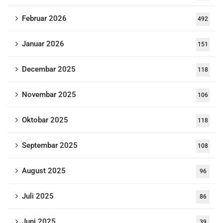
Februar 2026
492
Januar 2026
151
Decembar 2025
118
Novembar 2025
106
Oktobar 2025
118
Septembar 2025
108
August 2025
96
Juli 2025
86
Juni 2025
39