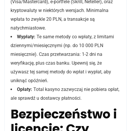
(Visa/Mastercard), e-portfele (Skrill, Neteller), oraz
kryptowaluty w niektórych wersjach. Minimalna
wpłata to zwykle 20 PLN, a transakcje są
natychmiastowe.
Wypłaty:
Te same metody co wpłaty, z limitami
dziennymi/miesięcznymi (np. do 10 000 PLN
miesięcznie). Czas przetwarzania: 1-2 dni na
weryfikację, plus czas banku. Upewnij się, że
używasz tej samej metody do wpłat i wypłat, aby
uniknąć opóźnień.
Opłaty:
Total kasyno zazwyczaj nie pobiera opłat,
ale sprawdź u dostawcy płatności.
Bezpieczeństwo i
licencje: Czy