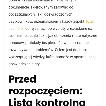
bonusy i zaawansowane funkcje. W tym
dokumencie, skierowanym zarówno do
początkujących, jak i doświadczonych
użytkowników, przeanalizujemy każdy aspekt
Total
casino pl
, od rejestracji po wypłaty, z naciskiem na
techniczne detale, takie jak obliczenia matematyczne
bonusów, protokoły bezpieczeństwa i scenariusze
rozwiązywania problemów. Celem jest dostarczenie
wyczerpującej wiedzy, która pomoże w optymalizacji
doświadczenia gry.
Przed
rozpoczęciem:
Lista kontrolna