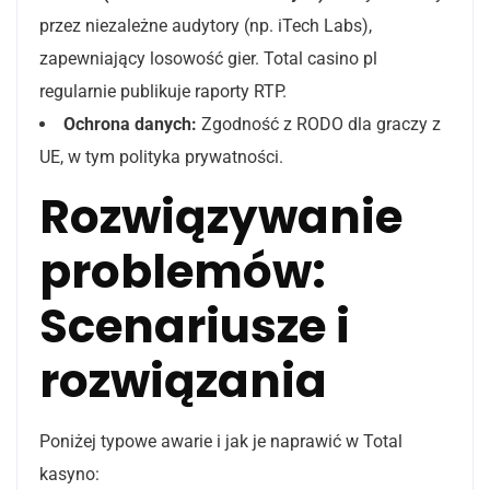
przez niezależne audytory (np. iTech Labs),
zapewniający losowość gier. Total casino pl
regularnie publikuje raporty RTP.
Ochrona danych:
Zgodność z RODO dla graczy z
UE, w tym polityka prywatności.
Rozwiązywanie
problemów:
Scenariusze i
rozwiązania
Poniżej typowe awarie i jak je naprawić w Total
kasyno: