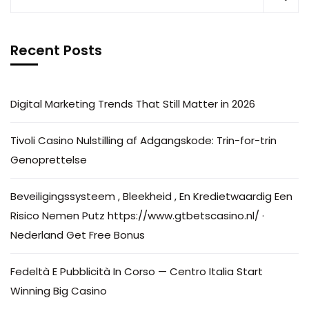
Recent Posts
Digital Marketing Trends That Still Matter in 2026
Tivoli Casino Nulstilling af Adgangskode: Trin-for-trin
Genoprettelse
Beveiligingssysteem , Bleekheid , En Kredietwaardig Een
Risico Nemen Putz https://www.gtbetscasino.nl/ ·
Nederland Get Free Bonus
Fedeltà E Pubblicità In Corso — Centro Italia Start
Winning Big Casino