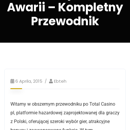
Awarii – Kompletny
Przewodnik
6 Aprila, 2015
Ebteh
Witamy w obszernym przewodniku po Total Casino
pl, platformie hazardowej zaprojektowanej dla graczy
z Polski, oferującej szeroki wybór gier, atrakcyjne