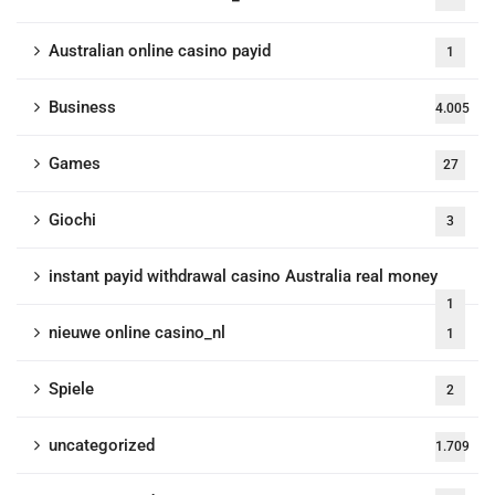
Australian online casino payid
1
Business
4.005
Games
27
Giochi
3
instant payid withdrawal casino Australia real money
1
nieuwe online casino_nl
1
Spiele
2
uncategorized
1.709