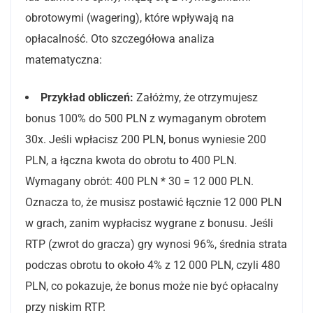
obrotowymi (wagering), które wpływają na
opłacalność. Oto szczegółowa analiza
matematyczna:
Przykład obliczeń:
Załóżmy, że otrzymujesz
bonus 100% do 500 PLN z wymaganym obrotem
30x. Jeśli wpłacisz 200 PLN, bonus wyniesie 200
PLN, a łączna kwota do obrotu to 400 PLN.
Wymagany obrót: 400 PLN * 30 = 12 000 PLN.
Oznacza to, że musisz postawić łącznie 12 000 PLN
w grach, zanim wypłacisz wygrane z bonusu. Jeśli
RTP (zwrot do gracza) gry wynosi 96%, średnia strata
podczas obrotu to około 4% z 12 000 PLN, czyli 480
PLN, co pokazuje, że bonus może nie być opłacalny
przy niskim RTP.