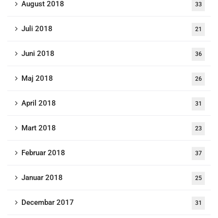
August 2018
33
Juli 2018
21
Juni 2018
36
Maj 2018
26
April 2018
31
Mart 2018
23
Februar 2018
37
Januar 2018
25
Decembar 2017
31