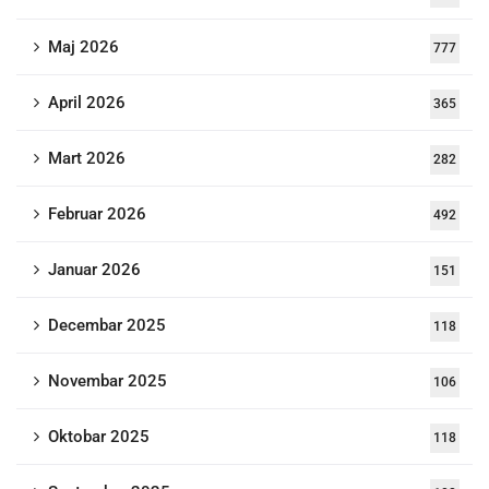
Maj 2026
777
April 2026
365
Mart 2026
282
Februar 2026
492
Januar 2026
151
Decembar 2025
118
Novembar 2025
106
Oktobar 2025
118