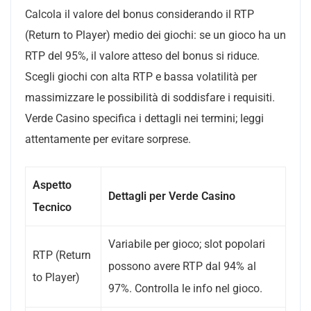
Calcola il valore del bonus considerando il RTP
(Return to Player) medio dei giochi: se un gioco ha un
RTP del 95%, il valore atteso del bonus si riduce.
Scegli giochi con alta RTP e bassa volatilità per
massimizzare le possibilità di soddisfare i requisiti.
Verde Casino specifica i dettagli nei termini; leggi
attentamente per evitare sorprese.
Aspetto
Dettagli per Verde Casino
Tecnico
Variabile per gioco; slot popolari
RTP (Return
possono avere RTP dal 94% al
to Player)
97%. Controlla le info nel gioco.