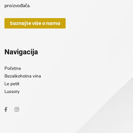
proizvođača.
Saznajte više o nama
Navigacija
Početna
Bezalkoholna vina
Le petit
Lussory