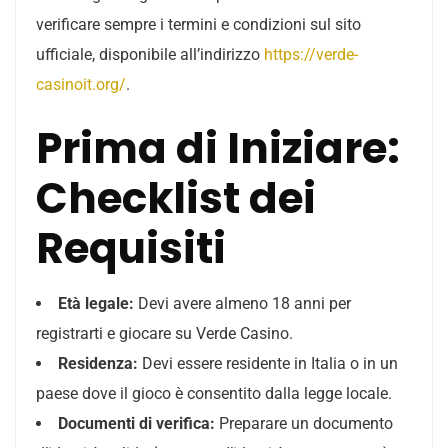
verificare sempre i termini e condizioni sul sito
ufficiale, disponibile all’indirizzo
https://verde-
casinoit.org/
.
Prima di Iniziare:
Checklist dei
Requisiti
Età legale:
Devi avere almeno 18 anni per
registrarti e giocare su Verde Casino.
Residenza:
Devi essere residente in Italia o in un
paese dove il gioco è consentito dalla legge locale.
Documenti di verifica:
Preparare un documento