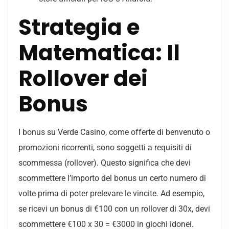
Strategia e
Matematica: Il
Rollover dei
Bonus
I bonus su Verde Casino, come offerte di benvenuto o
promozioni ricorrenti, sono soggetti a requisiti di
scommessa (rollover). Questo significa che devi
scommettere l’importo del bonus un certo numero di
volte prima di poter prelevare le vincite. Ad esempio,
se ricevi un bonus di €100 con un rollover di 30x, devi
scommettere €100 x 30 = €3000 in giochi idonei.