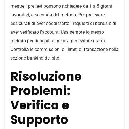
mentre i prelievi possono richiedere da 1 a 5 giorni
lavorativi, a seconda del metodo. Per prelevare,
assicurati di aver soddisfatto i requisiti di bonus e di
aver verificato l’account. Usa sempre lo stesso
metodo per depositi e prelievi per evitare ritardi.
Controlla le commissioni e i limiti di transazione nella
sezione banking del sito.
Risoluzione
Problemi:
Verifica e
Supporto