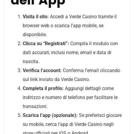
dell’App
Visita il sito:
Accedi a Verde Casino tramite il
browser web o scarica l’app mobile, se
disponibile.
Clicca su “Registrati”:
Compila il modulo con
dati accurati, inclusi nome, email e data di
nascita.
Verifica l’account:
Conferma l’email cliccando
sul link inviato da Verde Casino.
Completa il profilo:
Aggiungi dettagli come
indirizzo e numero di telefono per facilitare le
transazioni.
Scarica l’app (opzionale):
Se preferisci giocare
su mobile, cerca l’app di Verde Casino negli
store ufficiali per iOS o Android.