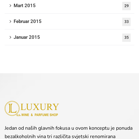
Mart 2015
29
Februar 2015
33
Januar 2015
35
Jedan od naših glavnih fokusa u ovom konceptu je ponuda
bezalkoholnih vina tri različita svjetski renomirana